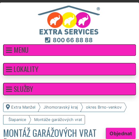
800 66 88 88
MENU
LOKALITY
SLUŽBY
Extra Manžel
Jihomoravský kraj
okres Brno-venkov
Šlapanice
Montáže garážových vrat
MONTÁŽ GARÁŽOVÝCH VRAT
Objednat