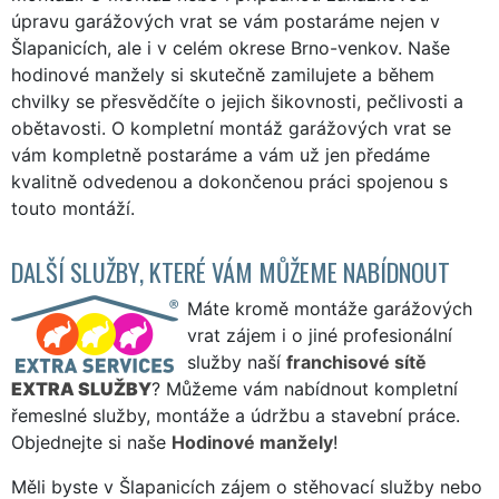
úpravu garážových vrat se vám postaráme nejen v
Šlapanicích, ale i v celém okrese Brno-venkov. Naše
hodinové manžely si skutečně zamilujete a během
chvilky se přesvědčíte o jejich šikovnosti, pečlivosti a
obětavosti. O kompletní montáž garážových vrat se
vám kompletně postaráme a vám už jen předáme
kvalitně odvedenou a dokončenou práci spojenou s
touto montáží.
DALŠÍ SLUŽBY, KTERÉ VÁM MŮŽEME NABÍDNOUT
Máte kromě montáže garážových
vrat zájem i o jiné profesionální
služby naší
franchisové sítě
EXTRA SLUŽBY
? Můžeme vám nabídnout kompletní
řemeslné služby, montáže a údržbu a stavební práce.
Objednejte si naše
Hodinové manžely
!
Měli byste v Šlapanicích zájem o stěhovací služby nebo