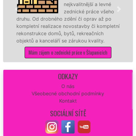
nejkvalitnější a levné
zednické práce všeho
drobného zdění či oprav až po
rekonstrukci 
realizace novostavby či kompletní
dokonale rovn
ce domů, bytů, rekreačních
sádrokartonů 
kanceláří se zárukou kvality.
dovozu mater
jem o zednické práce v Šlapanicích
Mám záje
ODKAZY
O nás
Všeobecné obchodní podmínky
Kontakt
SOCIÁLNÍ SÍTĚ