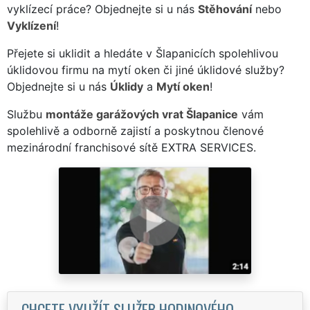
vyklízecí práce? Objednejte si u nás
Stěhování
nebo
Vyklízení
!
Přejete si uklidit a hledáte v Šlapanicích spolehlivou
úklidovou firmu na mytí oken či jiné úklidové služby?
Objednejte si u nás
Úklidy
a
Mytí oken
!
Službu
montáže garážových vrat Šlapanice
vám
spolehlivě a odborně zajistí a poskytnou členové
mezinárodní franchisové sítě EXTRA SERVICES.
CHCETE VYUŽÍT SLUŽEB HODINOVÉHO