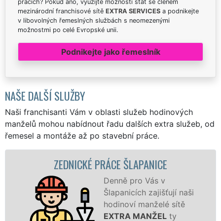
pracích? Pokud ano, využijte možnosti stát se členem
mezinárodní franchisové sítě
EXTRA SERVICES
a podnikejte
v libovolných řemeslných službách s neomezenými
možnostmi po celé Evropské unii.
Podnikejte jako řemeslník
NAŠE DALŠÍ SLUŽBY
Naši franchisanti Vám v oblasti služeb hodinových
manželů mohou nabídnout řadu dalších extra služeb, od
řemesel a montáže až po stavební práce.
DNICKÉ PRÁCE ŠLAPANICE
ZDĚ
Denně pro Vás v
Šlapanicích zajišťují naši
hodinoví manželé sítě
EXTRA MANŽEL
ty