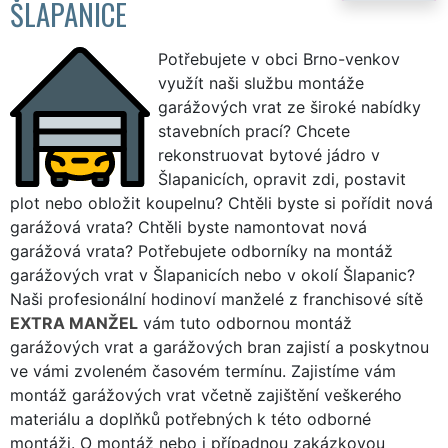
ŠLAPANICE
Potřebujete v obci Brno-venkov
využít naši službu montáže
garážových vrat ze široké nabídky
stavebních prací? Chcete
rekonstruovat bytové jádro v
Šlapanicích, opravit zdi, postavit
plot nebo obložit koupelnu? Chtěli byste si pořídit nová
garážová vrata? Chtěli byste namontovat nová
garážová vrata? Potřebujete odborníky na montáž
garážových vrat v Šlapanicích nebo v okolí Šlapanic?
Naši profesionální hodinoví manželé z franchisové sítě
EXTRA MANŽEL
vám tuto odbornou montáž
garážových vrat a garážových bran zajistí a poskytnou
ve vámi zvoleném časovém termínu. Zajistíme vám
montáž garážových vrat včetně zajištění veškerého
materiálu a doplňků potřebných k této odborné
montáži. O montáž nebo i případnou zakázkovou