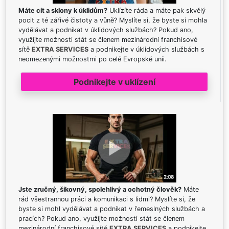
Máte cit a sklony k úklidům?
Uklízíte ráda a máte pak skvělý
pocit z té zářivé čistoty a vůně? Myslíte si, že byste si mohla
vydělávat a podnikat v úklidových službách? Pokud ano,
využijte možnosti stát se členem mezinárodní franchisové
sítě
EXTRA SERVICES
a podnikejte v úklidových službách s
neomezenými možnostmi po celé Evropské unii.
Podnikejte v uklízení
Jste zručný, šikovný, spolehlivý a ochotný člověk?
Máte
rád všestrannou práci a komunikaci s lidmi? Myslíte si, že
byste si mohl vydělávat a podnikat v řemeslných službách a
pracích? Pokud ano, využijte možnosti stát se členem
mezinárodní franchisové sítě
EXTRA SERVICES
a podnikejte