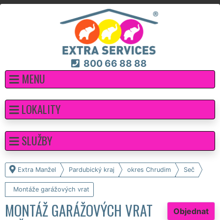
800 66 88 88
MENU
LOKALITY
SLUŽBY
Extra Manžel
Pardubický kraj
okres Chrudim
Seč
Montáže garážových vrat
MONTÁŽ GARÁŽOVÝCH VRAT
Objednat