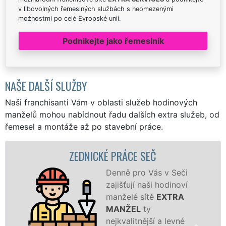
v libovolných řemeslných službách s neomezenými
možnostmi po celé Evropské unii.
Podnikejte jako řemeslník
NAŠE DALŠÍ SLUŽBY
Naši franchisanti Vám v oblasti služeb hodinových
manželů mohou nabídnout řadu dalších extra služeb, od
řemesel a montáže až po stavební práce.
ZEDNICKÉ PRÁCE SEČ
Denně pro Vás v Seči
zajišťují naši hodinoví
manželé sítě
EXTRA
MANŽEL
ty
nejkvalitnější a levné