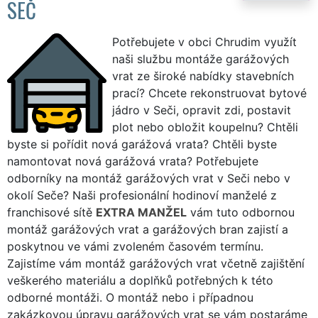
SEČ
Potřebujete v obci Chrudim využít
naši službu montáže garážových
vrat ze široké nabídky stavebních
prací? Chcete rekonstruovat bytové
jádro v Seči, opravit zdi, postavit
plot nebo obložit koupelnu? Chtěli
byste si pořídit nová garážová vrata? Chtěli byste
namontovat nová garážová vrata? Potřebujete
odborníky na montáž garážových vrat v Seči nebo v
okolí Seče? Naši profesionální hodinoví manželé z
franchisové sítě
EXTRA MANŽEL
vám tuto odbornou
montáž garážových vrat a garážových bran zajistí a
poskytnou ve vámi zvoleném časovém termínu.
Zajistíme vám montáž garážových vrat včetně zajištění
veškerého materiálu a doplňků potřebných k této
odborné montáži. O montáž nebo i případnou
zakázkovou úpravu garážových vrat se vám postaráme