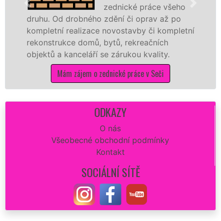
zednické práce všeho
drobného zdění či oprav až po
novostavbu, 
realizace novostavby či kompletní
příčky z yton
ce domů, bytů, rekreačních
dalších mater
kanceláří se zárukou kvality.
na stavbu.
m zájem o zednické práce v Seči
Mám 
ODKAZY
O nás
Všeobecné obchodní podmínky
Kontakt
SOCIÁLNÍ SÍTĚ