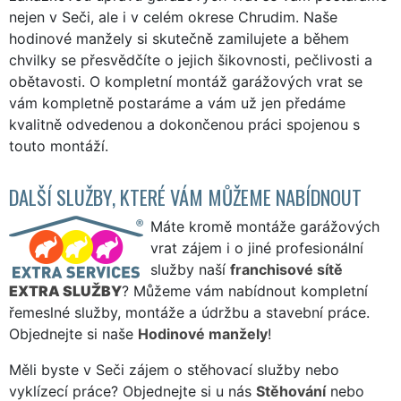
nejen v Seči, ale i v celém okrese Chrudim. Naše
hodinové manžely si skutečně zamilujete a během
chvilky se přesvědčíte o jejich šikovnosti, pečlivosti a
obětavosti. O kompletní montáž garážových vrat se
vám kompletně postaráme a vám už jen předáme
kvalitně odvedenou a dokončenou práci spojenou s
touto montáží.
DALŠÍ SLUŽBY, KTERÉ VÁM MŮŽEME NABÍDNOUT
Máte kromě montáže garážových
vrat zájem i o jiné profesionální
služby naší
franchisové sítě
EXTRA SLUŽBY
? Můžeme vám nabídnout kompletní
řemeslné služby, montáže a údržbu a stavební práce.
Objednejte si naše
Hodinové manžely
!
Měli byste v Seči zájem o stěhovací služby nebo
vyklízecí práce? Objednejte si u nás
Stěhování
nebo