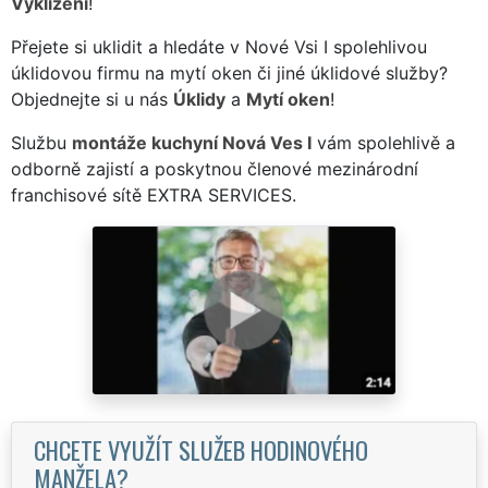
Vyklízení
!
Přejete si uklidit a hledáte v Nové Vsi I spolehlivou
úklidovou firmu na mytí oken či jiné úklidové služby?
Objednejte si u nás
Úklidy
a
Mytí oken
!
Službu
montáže kuchyní Nová Ves I
vám spolehlivě a
odborně zajistí a poskytnou členové mezinárodní
franchisové sítě EXTRA SERVICES.
CHCETE VYUŽÍT SLUŽEB HODINOVÉHO
MANŽELA?