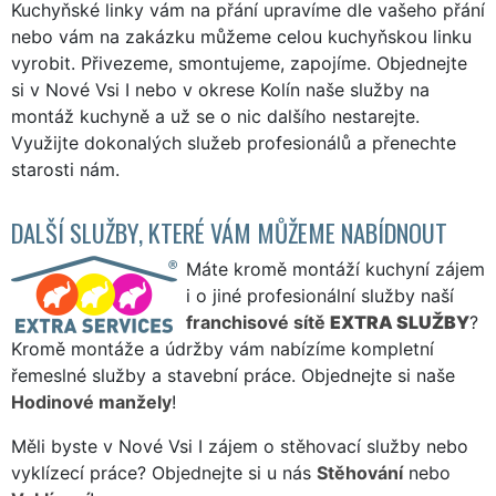
Kuchyňské linky vám na přání upravíme dle vašeho přání
nebo vám na zakázku můžeme celou kuchyňskou linku
vyrobit. Přivezeme, smontujeme, zapojíme. Objednejte
si v Nové Vsi I nebo v okrese Kolín naše služby na
montáž kuchyně a už se o nic dalšího nestarejte.
Využijte dokonalých služeb profesionálů a přenechte
starosti nám.
DALŠÍ SLUŽBY, KTERÉ VÁM MŮŽEME NABÍDNOUT
Máte kromě montáží kuchyní zájem
i o jiné profesionální služby naší
franchisové sítě
EXTRA SLUŽBY
?
Kromě montáže a údržby vám nabízíme kompletní
řemeslné služby a stavební práce. Objednejte si naše
Hodinové manžely
!
Měli byste v Nové Vsi I zájem o stěhovací služby nebo
vyklízecí práce? Objednejte si u nás
Stěhování
nebo