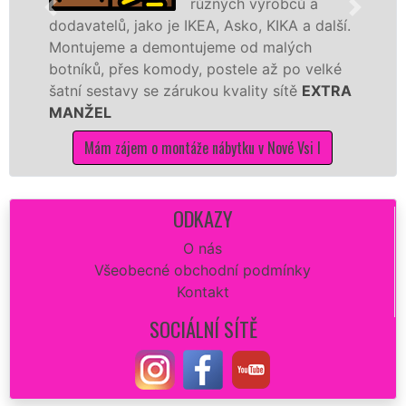
různých výrobců a
lů, jako je IKEA, Asko, KIKA a další.
různých vý
me a demontujeme od malých
Ikei či kva
, přes komody, postele až po velké
Nobilie, m
stavy se zárukou kvality sítě
EXTRA
tuto kuchyň
L
kvalitně.
 zájem o montáže nábytku v Nové Vsi I
Mám zá
ODKAZY
O nás
Všeobecné obchodní podmínky
Kontakt
SOCIÁLNÍ SÍTĚ