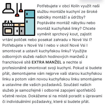
Potřebujete v obci Kolín využít naši
službu montáže kuchyní ze široké
nabídky montáží a údržby?
Poptáváte montáž nábytku nebo
montáž kuchyňské linky? Chcete
vyměnit sprchový kout, zajistit
vrtání poliček nebo posekat zahradu v Nové Vsi I?
Potřebujete v Nové Vsi I nebo v okolí Nové Vsi I
smontovat a ustavit kuchyňskou linku? Využijte
odborných služeb našich hodinových manželů z
franchisové sítě
EXTRA MANŽEL
a nechte si
profesionálně smontovat svoji kuchyni. Pokud si budete
přát, demontujeme vám nejprve vaši starou kuchyňskou
linku a potom vám novou kuchyňskou linku smontujeme
a ustavíme dle vašich požadavků. Součástí našich
služeb je samozřejmě i odborné zapojení spotřebičů
včetně revize. Dokážeme si na místě poradit s úpravami
či individuálními požadavky, které si budete přát.