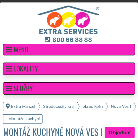
800 66 88 88
MENU
LOKALITY
SLUŽBY
Extra Manžel
Středočeský kraj
okres Kolín
Nová Ves I
Montáže kuchyní
MONTÁŽ KUCHYNĚ NOVÁ VES I
Objednat