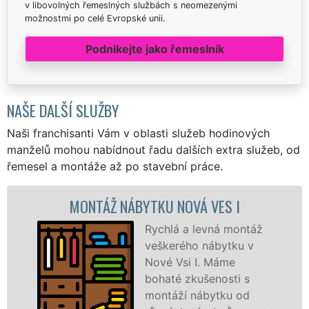
v libovolných řemeslných službách s neomezenými
možnostmi po celé Evropské unii.
Podnikejte jako řemeslník
NAŠE DALŠÍ SLUŽBY
Naši franchisanti Vám v oblasti služeb hodinových
manželů mohou nabídnout řadu dalších extra služeb, od
řemesel a montáže až po stavební práce.
ONTÁŽ NÁBYTKU NOVÁ VES I
MON
Rychlá a levná montáž
veškerého nábytku v
Nové Vsi I. Máme
bohaté zkušenosti s
montáží nábytku od