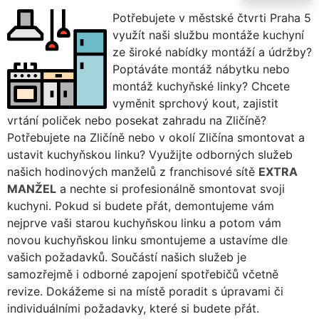
Potřebujete v městské čtvrti Praha 5
využít naši službu montáže kuchyní
ze široké nabídky montáží a údržby?
Poptáváte montáž nábytku nebo
montáž kuchyňské linky? Chcete
vyměnit sprchový kout, zajistit
vrtání poliček nebo posekat zahradu na Zličíně?
Potřebujete na Zličíně nebo v okolí Zličína smontovat a
ustavit kuchyňskou linku? Využijte odborných služeb
našich hodinových manželů z franchisové sítě
EXTRA
MANŽEL
a nechte si profesionálně smontovat svoji
kuchyni. Pokud si budete přát, demontujeme vám
nejprve vaši starou kuchyňskou linku a potom vám
novou kuchyňskou linku smontujeme a ustavíme dle
vašich požadavků. Součástí našich služeb je
samozřejmě i odborné zapojení spotřebičů včetně
revize. Dokážeme si na místě poradit s úpravami či
individuálními požadavky, které si budete přát.