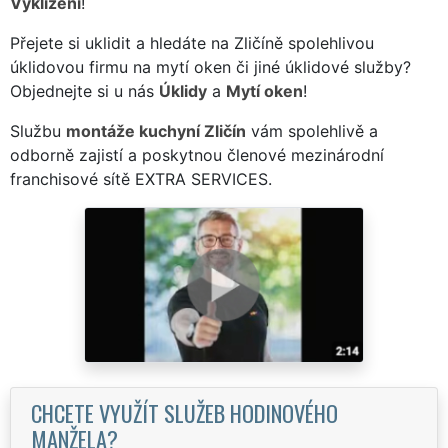
Vyklízení
!
Přejete si uklidit a hledáte na Zličíně spolehlivou
úklidovou firmu na mytí oken či jiné úklidové služby?
Objednejte si u nás
Úklidy
a
Mytí oken
!
Službu
montáže kuchyní Zličín
vám spolehlivě a
odborně zajistí a poskytnou členové mezinárodní
franchisové sítě EXTRA SERVICES.
CHCETE VYUŽÍT SLUŽEB HODINOVÉHO
MANŽELA?