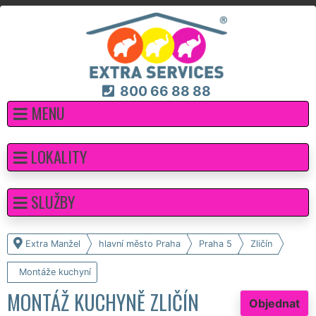
800 66 88 88
MENU
LOKALITY
SLUŽBY
Extra Manžel
hlavní město Praha
Praha 5
Zličín
Montáže kuchyní
MONTÁŽ KUCHYNĚ ZLIČÍN
Objednat