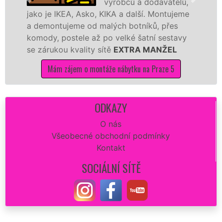
výrobců a dodavatelů,
je IKEA, Asko, KIKA a další. Montujeme
výrobců.
ontujeme od malých botníků, přes
kvalitně
y, postele až po velké šatní sestavy
manželé 
rukou kvality sítě
EXTRA MANŽEL
kuchyň sm
Mám zájem o montáže nábytku na Praze 5
Mám
ODKAZY
O nás
Všeobecné obchodní podmínky
Kontakt
SOCIÁLNÍ SÍTĚ