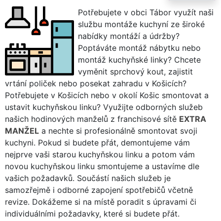
Potřebujete v obci Tábor využít naši
službu montáže kuchyní ze široké
nabídky montáží a údržby?
Poptáváte montáž nábytku nebo
montáž kuchyňské linky? Chcete
vyměnit sprchový kout, zajistit
vrtání poliček nebo posekat zahradu v Košicích?
Potřebujete v Košicích nebo v okolí Košic smontovat a
ustavit kuchyňskou linku? Využijte odborných služeb
našich hodinových manželů z franchisové sítě
EXTRA
MANŽEL
a nechte si profesionálně smontovat svoji
kuchyni. Pokud si budete přát, demontujeme vám
nejprve vaši starou kuchyňskou linku a potom vám
novou kuchyňskou linku smontujeme a ustavíme dle
vašich požadavků. Součástí našich služeb je
samozřejmě i odborné zapojení spotřebičů včetně
revize. Dokážeme si na místě poradit s úpravami či
individuálními požadavky, které si budete přát.