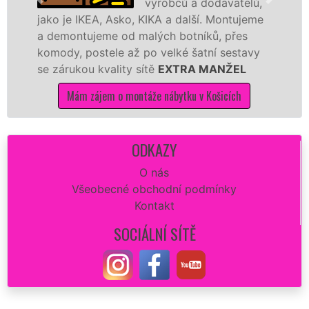
výrobců a dodavatelů,
o je IKEA, Asko, KIKA a další. Montujeme
výrobc
emontujeme od malých botníků, přes
kvalit
ody, postele až po velké šatní sestavy
manžel
zárukou kvality sítě
EXTRA MANŽEL
kuchyň
Mám zájem o montáže nábytku v Košicích
M
ODKAZY
O nás
Všeobecné obchodní podmínky
Kontakt
SOCIÁLNÍ SÍTĚ