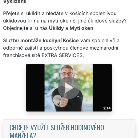
Vyklízení
!
Přejete si uklidit a hledáte v Košicích spolehlivou
úklidovou firmu na mytí oken či jiné úklidové služby?
Objednejte si u nás
Úklidy
a
Mytí oken
!
Službu
montáže kuchyní Košice
vám spolehlivě a
odborně zajistí a poskytnou členové mezinárodní
franchisové sítě EXTRA SERVICES.
CHCETE VYUŽÍT SLUŽEB HODINOVÉHO
MANŽELA?