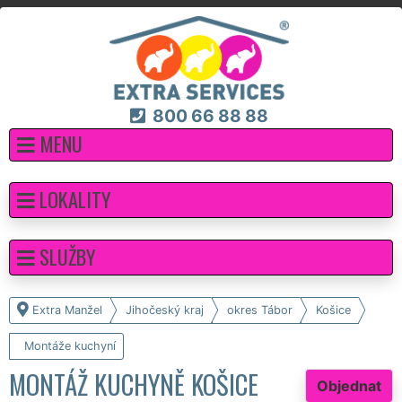
800 66 88 88
MENU
LOKALITY
SLUŽBY
Extra Manžel
Jihočeský kraj
okres Tábor
Košice
Montáže kuchyní
MONTÁŽ KUCHYNĚ KOŠICE
Objednat