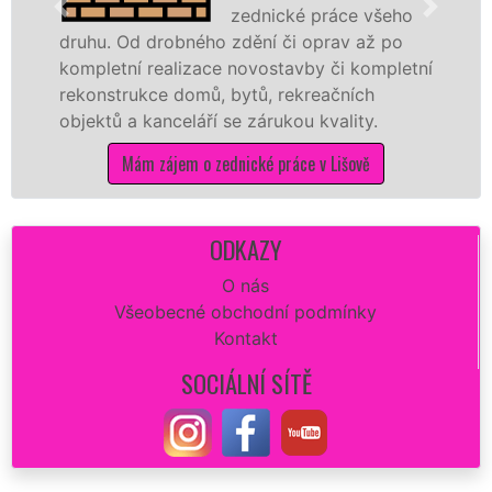
zednické práce všeho
ruhu. Od drobného zdění či oprav až po
novo
ompletní realizace novostavby či kompletní
příč
ekonstrukce domů, bytů, rekreačních
dalš
bjektů a kanceláří se zárukou kvality.
na s
Mám zájem o zednické práce v Lišově
ODKAZY
O nás
Všeobecné obchodní podmínky
Kontakt
SOCIÁLNÍ SÍTĚ