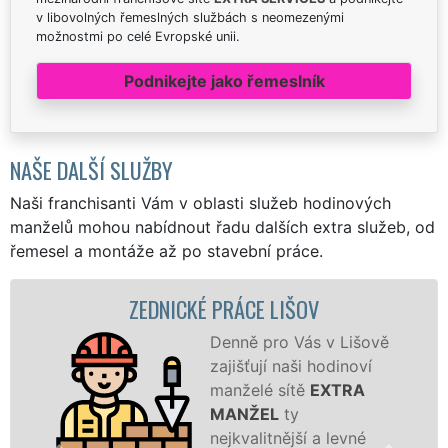
v libovolných řemeslných službách s neomezenými
možnostmi po celé Evropské unii.
Podnikejte jako řemeslník
NAŠE DALŠÍ SLUŽBY
Naši franchisanti Vám v oblasti služeb hodinových
manželů mohou nabídnout řadu dalších extra služeb, od
řemesel a montáže až po stavební práce.
ZEDNICKÉ PRÁCE LIŠOV
Denně pro Vás v Lišově
zajišťují naši hodinoví
manželé sítě
EXTRA
MANŽEL
ty
nejkvalitnější a levné