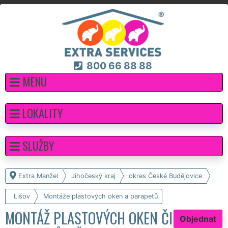
800 66 88 88
MENU
LOKALITY
SLUŽBY
Extra Manžel
Jihočeský kraj
okres České Budějovice
Lišov
Montáže plastových oken a parapetů
MONTÁŽ PLASTOVÝCH OKEN ČI
Objednat