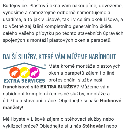
Budějovice. Plastová okna vám nakoupíme, dovezeme,
vynosíme a samozřejmě odborně namontujeme a
usadíme, a to jak v Lišově, tak i v celém okolí Lišova, a
to včetně zajištění kompletního generálního úklidu
celého vašeho příbytku po těchto stavebních úpravách
spojených s montáží plastových oken a parapetů.
DALŠÍ SLUŽBY, KTERÉ VÁM MŮŽEME NABÍDNOUT
Máte kromě montáže plastových
oken a parapetů zájem i o jiné
profesionální služby naší
franchisové sítě
EXTRA SLUŽBY
? Můžeme vám
nabídnout kompletní řemeslné služby, montáže a
údržbu a stavební práce. Objednejte si naše
Hodinové
manžely
!
Měli byste v Lišově zájem o stěhovací služby nebo
vyklízecí práce? Objednejte si u nás
Stěhování
nebo