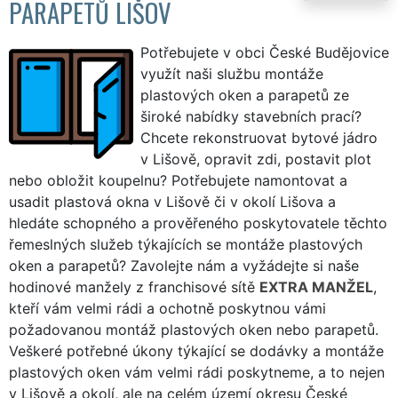
PARAPETŮ LIŠOV
Potřebujete v obci České Budějovice
využít naši službu montáže
plastových oken a parapetů ze
široké nabídky stavebních prací?
Chcete rekonstruovat bytové jádro
v Lišově, opravit zdi, postavit plot
nebo obložit koupelnu? Potřebujete namontovat a
usadit plastová okna v Lišově či v okolí Lišova a
hledáte schopného a prověřeného poskytovatele těchto
řemeslných služeb týkajících se montáže plastových
oken a parapetů? Zavolejte nám a vyžádejte si naše
hodinové manžely z franchisové sítě
EXTRA MANŽEL
,
kteří vám velmi rádi a ochotně poskytnou vámi
požadovanou montáž plastových oken nebo parapetů.
Veškeré potřebné úkony týkající se dodávky a montáže
plastových oken vám velmi rádi poskytneme, a to nejen
v Lišově a okolí, ale na celém území okresu České