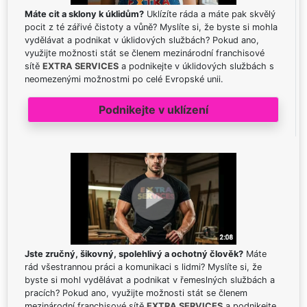
Máte cit a sklony k úklidům?
Uklízíte ráda a máte pak skvělý
pocit z té zářivé čistoty a vůně? Myslíte si, že byste si mohla
vydělávat a podnikat v úklidových službách? Pokud ano,
využijte možnosti stát se členem mezinárodní franchisové
sítě
EXTRA SERVICES
a podnikejte v úklidových službách s
neomezenými možnostmi po celé Evropské unii.
Podnikejte v uklízení
Jste zručný, šikovný, spolehlivý a ochotný člověk?
Máte
rád všestrannou práci a komunikaci s lidmi? Myslíte si, že
byste si mohl vydělávat a podnikat v řemeslných službách a
pracích? Pokud ano, využijte možnosti stát se členem
mezinárodní franchisové sítě
EXTRA SERVICES
a podnikejte