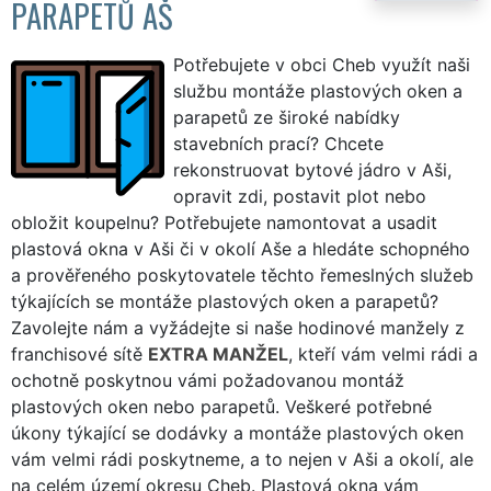
PARAPETŮ AŠ
Potřebujete v obci Cheb využít naši
službu montáže plastových oken a
parapetů ze široké nabídky
stavebních prací? Chcete
rekonstruovat bytové jádro v Aši,
opravit zdi, postavit plot nebo
obložit koupelnu? Potřebujete namontovat a usadit
plastová okna v Aši či v okolí Aše a hledáte schopného
a prověřeného poskytovatele těchto řemeslných služeb
týkajících se montáže plastových oken a parapetů?
Zavolejte nám a vyžádejte si naše hodinové manžely z
franchisové sítě
EXTRA MANŽEL
, kteří vám velmi rádi a
ochotně poskytnou vámi požadovanou montáž
plastových oken nebo parapetů. Veškeré potřebné
úkony týkající se dodávky a montáže plastových oken
vám velmi rádi poskytneme, a to nejen v Aši a okolí, ale
na celém území okresu Cheb. Plastová okna vám