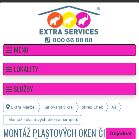
800 66 88 88
MENU
LOKALITY
SLUŽBY
Extra Manžel
Karlovarský kraj
okres Cheb
Aš
Montáže plastových oken a parapetů
MONTÁŽ PLASTOVÝCH OKEN ČI
Objednat