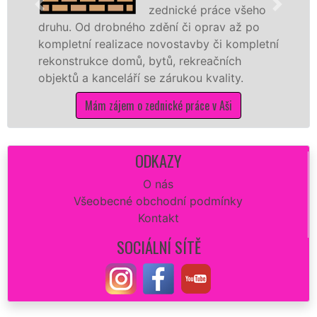
zednické práce všeho
druhu. Od drobného zdění či oprav až po
no
kompletní realizace novostavby či kompletní
pří
rekonstrukce domů, bytů, rekreačních
da
objektů a kanceláří se zárukou kvality.
na 
Mám zájem o zednické práce v Aši
ODKAZY
O nás
Všeobecné obchodní podmínky
Kontakt
SOCIÁLNÍ SÍTĚ