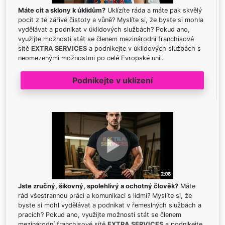
Máte cit a sklony k úklidům?
Uklízíte ráda a máte pak skvělý
pocit z té zářivé čistoty a vůně? Myslíte si, že byste si mohla
vydělávat a podnikat v úklidových službách? Pokud ano,
využijte možnosti stát se členem mezinárodní franchisové
sítě
EXTRA SERVICES
a podnikejte v úklidových službách s
neomezenými možnostmi po celé Evropské unii.
Podnikejte v uklízení
Jste zručný, šikovný, spolehlivý a ochotný člověk?
Máte
rád všestrannou práci a komunikaci s lidmi? Myslíte si, že
byste si mohl vydělávat a podnikat v řemeslných službách a
pracích? Pokud ano, využijte možnosti stát se členem
mezinárodní franchisové sítě
EXTRA SERVICES
a podnikejte