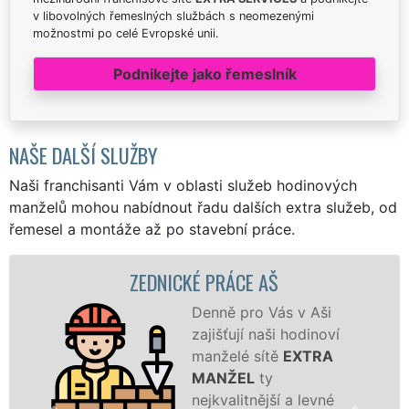
v libovolných řemeslných službách s neomezenými
možnostmi po celé Evropské unii.
Podnikejte jako řemeslník
NAŠE DALŠÍ SLUŽBY
Naši franchisanti Vám v oblasti služeb hodinových
manželů mohou nabídnout řadu dalších extra služeb, od
řemesel a montáže až po stavební práce.
ZEDNICKÉ PRÁCE AŠ
Denně pro Vás v Aši
zajišťují naši hodinoví
manželé sítě
EXTRA
MANŽEL
ty
nejkvalitnější a levné