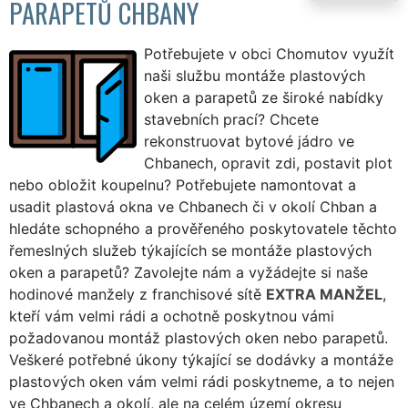
PARAPETŮ CHBANY
Potřebujete v obci Chomutov využít
naši službu montáže plastových
oken a parapetů ze široké nabídky
stavebních prací? Chcete
rekonstruovat bytové jádro ve
Chbanech, opravit zdi, postavit plot
nebo obložit koupelnu? Potřebujete namontovat a
usadit plastová okna ve Chbanech či v okolí Chban a
hledáte schopného a prověřeného poskytovatele těchto
řemeslných služeb týkajících se montáže plastových
oken a parapetů? Zavolejte nám a vyžádejte si naše
hodinové manžely z franchisové sítě
EXTRA MANŽEL
,
kteří vám velmi rádi a ochotně poskytnou vámi
požadovanou montáž plastových oken nebo parapetů.
Veškeré potřebné úkony týkající se dodávky a montáže
plastových oken vám velmi rádi poskytneme, a to nejen
ve Chbanech a okolí, ale na celém území okresu