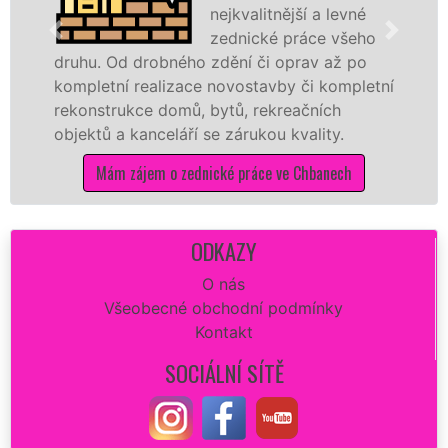
nejkvalitnější a levné
zednické práce všeho
. Od drobného zdění či oprav až po
rekonstr
etní realizace novostavby či kompletní
dokonale
strukce domů, bytů, rekreačních
sádrokar
ů a kanceláří se zárukou kvality.
dovozu m
Mám zájem o zednické práce ve Chbanech
Má
ODKAZY
O nás
Všeobecné obchodní podmínky
Kontakt
SOCIÁLNÍ SÍTĚ