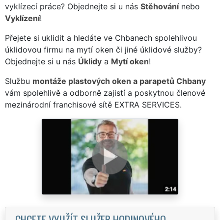
vyklízecí práce? Objednejte si u nás
Stěhování
nebo
Vyklízení
!
Přejete si uklidit a hledáte ve Chbanech spolehlivou
úklidovou firmu na mytí oken či jiné úklidové služby?
Objednejte si u nás
Úklidy
a
Mytí oken
!
Službu
montáže plastových oken a parapetů Chbany
vám spolehlivě a odborně zajistí a poskytnou členové
mezinárodní franchisové sítě EXTRA SERVICES.
CHCETE VYUŽÍT SLUŽEB HODINOVÉHO