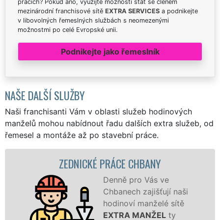
pracích? Pokud ano, využijte možnosti stát se členem
mezinárodní franchisové sítě
EXTRA SERVICES
a podnikejte
v libovolných řemeslných službách s neomezenými
možnostmi po celé Evropské unii.
Podnikejte jako řemeslník
NAŠE DALŠÍ SLUŽBY
Naši franchisanti Vám v oblasti služeb hodinových
manželů mohou nabídnout řadu dalších extra služeb, od
řemesel a montáže až po stavební práce.
ZEDNICKÉ PRÁCE CHBANY
Denně pro Vás ve
Chbanech zajišťují naši
hodinoví manželé sítě
EXTRA MANŽEL
ty