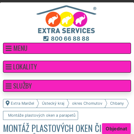
800 66 88 88
MENU
LOKALITY
SLUŽBY
Extra Manžel
Ústecký kraj
okres Chomutov
Chbany
Montáže plastových oken a parapetů
MONTÁŽ PLASTOVÝCH OKEN ČI
Objednat