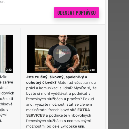
en.
ízíte
Jste zručný, šikovný, spolehlivý a
é zářivé
ochotný člověk?
Máte rád všestrannou
ste si
práci a komunikaci s lidmi? Myslíte si, že
lidových
byste si mohl vydělávat a podnikat v
možnosti
řemeslných službách a pracích? Pokud
chisové
ano, využijte možnosti stát se členem
jte v
mezinárodní franchisové sítě
EXTRA
nými
SERVICES
a podnikejte v libovolných
i.
řemeslných službách s neomezenými
možnostmi po celé Evropské unii.