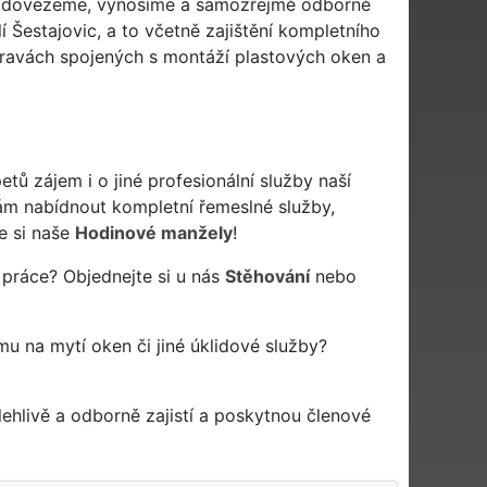
, dovezeme, vynosíme a samozřejmě odborně
í Šestajovic, a to včetně zajištění kompletního
pravách spojených s montáží plastových oken a
ů zájem i o jiné profesionální služby naší
m nabídnout kompletní řemeslné služby,
e si naše
Hodinové manžely
!
 práce? Objednejte si u nás
Stěhování
nebo
rmu na mytí oken či jiné úklidové služby?
hlivě a odborně zajistí a poskytnou členové