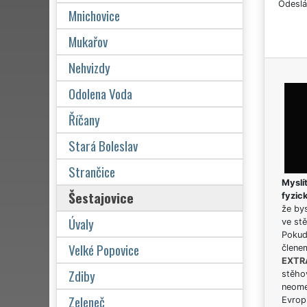
Odeslá
Mnichovice
Mukařov
Nehvizdy
Odolena Voda
Říčany
Stará Boleslav
Strančice
Myslít
Šestajovice
fyzic
že bys
Úvaly
ve stě
Pokud 
Velké Popovice
člene
EXTR
Zdiby
stěhov
neome
Zeleneč
Evrops