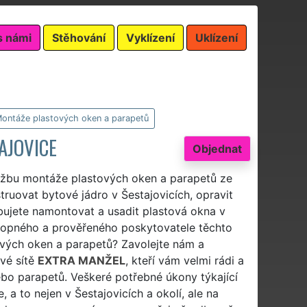
s námi
Stěhování
Vyklízení
Uklízení
ontáže plastových oken a parapetů
AJOVICE
Objednat
lužbu montáže plastových oken a parapetů ze
ruovat bytové jádro v Šestajovicích, opravit
ebujete namontovat a usadit plastová okna v
schopného a prověřeného poskytovatele těchto
ových oken a parapetů? Zavolejte nám a
vé sítě
EXTRA MANŽEL
, kteří vám velmi rádi a
 parapetů. Veškeré potřebné úkony týkající
 to nejen v Šestajovicích a okolí, ale na