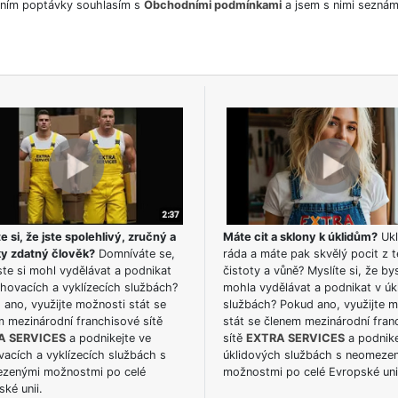
ním poptávky souhlasím s
Obchodními podmínkami
a jsem s nimi seznám
e si, že jste spolehlivý, zručný a
Máte cit a sklony k úklidům?
Ukl
ky zdatný člověk?
Domníváte se,
ráda a máte pak skvělý pocit z t
te si mohl vydělávat a podnikat
čistoty a vůně? Myslíte si, že by
hovacích a vyklízecích službách?
mohla vydělávat a podnikat v úk
ano, využijte možnosti stát se
službách? Pokud ano, využijte 
m mezinárodní franchisové sítě
stát se členem mezinárodní fran
A SERVICES
a podnikejte ve
sítě
EXTRA SERVICES
a podnike
acích a vyklízecích službách s
úklidových službách s neomeze
zenými možnostmi po celé
možnostmi po celé Evropské uni
ké unii.