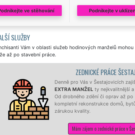
Podnikejte ve stěhování
Podnikejte v uklízen
ALŠÍ SLUŽBY
nchisanti Vám v oblasti služeb hodinových manželů mohou 
že až po stavební práce.
DNICKÉ PRÁCE ŠESTAJOVICE
s v Šestajovicích zajišťují naši hodinoví manželé sítě
NŽEL
ty nejkvalitnější a levné zednické práce všeho druhu.
 zdění či oprav až po kompletní realizace novostavby či
konstrukce domů, bytů, rekreačních objektů a kanceláří se
ity.
ájem o zednické práce v Šestajovicích