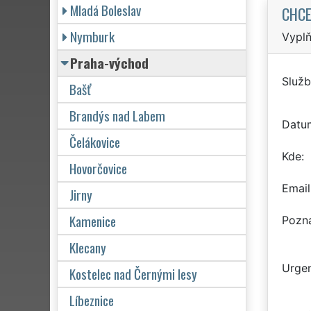
Mladá Boleslav
CHCE
Nymburk
Vyplň
Praha-východ
Služb
Bašť
Brandýs nad Labem
Datu
Čelákovice
Kde
Hovorčovice
Email
Jirny
Kamenice
Pozn
Klecany
Urgen
Kostelec nad Černými lesy
Líbeznice