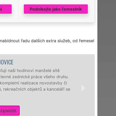
í
Podnikejte jako řemeslník
nabídnout řadu dalších extra služeb, od řemesel
ZDĚ
Naši hodinoví
hodin denně, 7 
či novostavbu,
sádrokartonů a
Mám záj