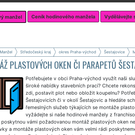
Ceník hodinového manžela
Vydělávejte 
vý manžel
 Manžel
Středočeský kraj
okres Praha-východ
Šestajovice
M
ÁŽ PLASTOVÝCH OKEN ČI PARAPETŮ ŠEST
Potřebujete v obci Praha-východ využít naši s
široké nabídky stavebních prací? Chcete rekonst
zdi, postavit plot nebo obložit koupelnu? Potř
Šestajovicích či v okolí Šestajovic a hledáte 
řemeslných služeb týkajících se montáže plast
vyžádejte si naše hodinové manžely z franchiso
 poskytnou vámi požadovanou montáž plastových oken nebo
ky a montáže plastových oken vám velmi rádi poskytneme, a