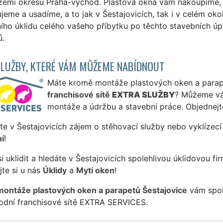
zemí okresu Praha-východ. Plastová okna vám nakoupíme
eme a usadíme, a to jak v Šestajovicích, tak i v celém okol
ního úklidu celého vašeho příbytku po těchto stavebních ú
ů.
SLUŽBY, KTERÉ VÁM MŮŽEME NABÍDNOUT
Máte kromě montáže plastových oken a parapet
franchisové sítě
EXTRA SLUŽBY
? Můžeme vá
montáže a údržbu a stavební práce. Objednejt
te v Šestajovicích zájem o stěhovací služby nebo vyklízecí
í
!
si uklidit a hledáte v Šestajovicích spolehlivou úklidovou fi
te si u nás
Úklidy
a
Mytí oken
!
montáže plastových oken a parapetů Šestajovice
vám spole
odní franchisové sítě EXTRA SERVICES.