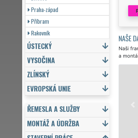
Praha-západ
Příbram
Rakovník
NAŠE D
ÚSTECKÝ
Naši fra
a montá
VYSOČINA
ZE
ZLÍNSKÝ
Denně pro Vá
EVROPSKÁ UNIE
EXTRA MA
Od drobného
kompletní re
ŘEMESLA A SLUŽBY
zárukou kval
MONTÁŽ A ÚDRŽBA
Mám z
STAVEBNÍ PRÁCE