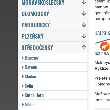
MORAVSKOSLEZSKÝ
celém ú
namontuj
OLOMOUCKÝ
generál
parapet
PARDUBICKÝ
DALŠÍ 
PLZEŇSKÝ
STŘEDOČESKÝ
Benešov
Měli bys
Beroun
Vyklízen
Kladno
Přejete 
Objednej
Kolín
Kutná Hora
Službu
mezinár
Mělník