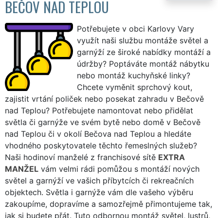
BEČOV NAD TEPLOU
Potřebujete v obci Karlovy Vary
využít naši službu montáže světel a
garnýží ze široké nabídky montáží a
údržby? Poptáváte montáž nábytku
nebo montáž kuchyňské linky?
Chcete vyměnit sprchový kout,
zajistit vrtání poliček nebo posekat zahradu v Bečově
nad Teplou? Potřebujete namontovat nebo přidělat
světla či garnýže ve svém bytě nebo domě v Bečově
nad Teplou či v okolí Bečova nad Teplou a hledáte
vhodného poskytovatele těchto řemeslných služeb?
Naši hodinoví manželé z franchisové sítě
EXTRA
MANŽEL
vám velmi rádi pomůžou s montáží nových
světel a garnýží ve vašich příbytcích či rekreačních
objektech. Světla i garnýže vám dle vašeho výběru
zakoupíme, dopravíme a samozřejmě přimontujeme tak,
jak si budete přát. Tuto odbornou montáž světel, lustrů,