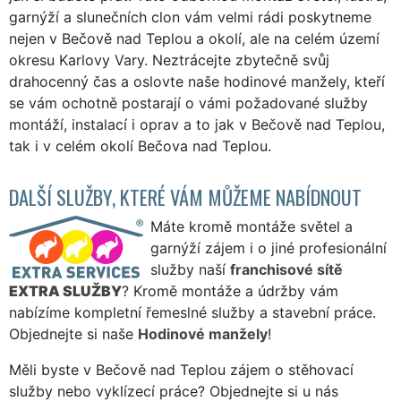
garnýží a slunečních clon vám velmi rádi poskytneme
nejen v Bečově nad Teplou a okolí, ale na celém území
okresu Karlovy Vary. Neztrácejte zbytečně svůj
drahocenný čas a oslovte naše hodinové manžely, kteří
se vám ochotně postarají o vámi požadované služby
montáží, instalací i oprav a to jak v Bečově nad Teplou,
tak i v celém okolí Bečova nad Teplou.
DALŠÍ SLUŽBY, KTERÉ VÁM MŮŽEME NABÍDNOUT
Máte kromě montáže světel a
garnýží zájem i o jiné profesionální
služby naší
franchisové sítě
EXTRA SLUŽBY
? Kromě montáže a údržby vám
nabízíme kompletní řemeslné služby a stavební práce.
Objednejte si naše
Hodinové manžely
!
Měli byste v Bečově nad Teplou zájem o stěhovací
služby nebo vyklízecí práce? Objednejte si u nás