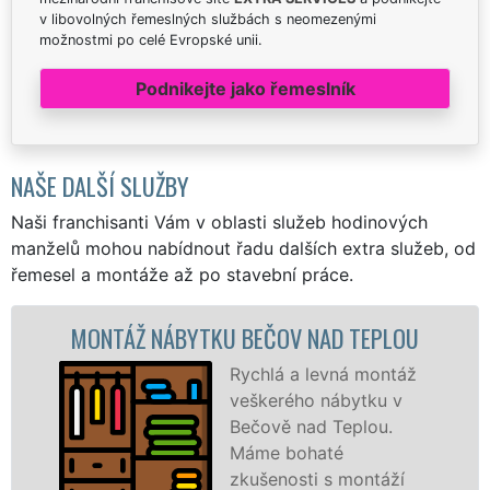
v libovolných řemeslných službách s neomezenými
možnostmi po celé Evropské unii.
Podnikejte jako řemeslník
NAŠE DALŠÍ SLUŽBY
Naši franchisanti Vám v oblasti služeb hodinových
manželů mohou nabídnout řadu dalších extra služeb, od
řemesel a montáže až po stavební práce.
ÁBYTKU BEČOV NAD TEPLOU
MONTÁŽ KUC
Rychlá a levná montáž
veškerého nábytku v
Bečově nad Teplou.
Máme bohaté
zkušenosti s montáží