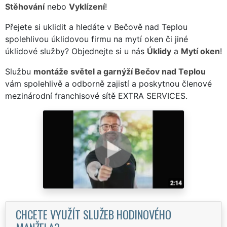
Stěhování
nebo
Vyklízení
!
Přejete si uklidit a hledáte v Bečově nad Teplou
spolehlivou úklidovou firmu na mytí oken či jiné
úklidové služby? Objednejte si u nás
Úklidy
a
Mytí oken
!
Službu
montáže světel a garnýží Bečov nad Teplou
vám spolehlivě a odborně zajistí a poskytnou členové
mezinárodní franchisové sítě EXTRA SERVICES.
CHCETE VYUŽÍT SLUŽEB HODINOVÉHO