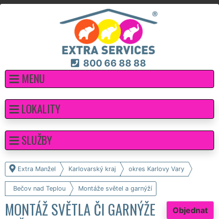
800 66 88 88
MENU
LOKALITY
SLUŽBY
Extra Manžel
Karlovarský kraj
okres Karlovy Vary
Bečov nad Teplou
Montáže světel a garnýží
MONTÁŽ SVĚTLA ČI GARNÝŽE
Objednat