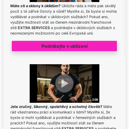
Máte cit a sklony k úklidům?
Uklízíte ráda a máte pak skvělý
pocit z té zářivé čistoty a vůně? Myslíte si, že byste si mohla
vydělávat a podnikat v úklidových službách? Pokud ano,
využijte možnosti stát se členem mezinárodní franchisové
sítě
EXTRA SERVICES
a podnikejte v úklidových službách s
neomezenými možnostmi po celé Evropské unii.
Podnikejte v uklízení
Jste zručný, šikovný, spolehlivý a ochotný člověk?
Máte
rád všestrannou práci a komunikaci s lidmi? Myslíte si, že
byste si mohl vydělávat a podnikat v řemeslných službách a
pracích? Pokud ano, využijte možnosti stát se členem
mezinárodní franchisové sítě
EXTRA SERVICES
a podnikejte