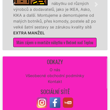
nábytku od různých
davatelů, jako je IKEA, Asko,
různých výrobců
. Montujeme a demontujeme od
Ikei či kvalitně
ků, přes komody, postele až po
Nobilie, manžel
estavy se zárukou kvality sítě
tuto kuchyň smo
ŽEL
kvalitně.
montáže nábytku v Bečově nad Teplou
Mám zájem o mont
ODKAZY
O nás
Všeobecné obchodní podmínky
Kontakt
SOCIÁLNÍ SÍTĚ