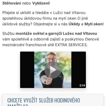
Stěhování
nebo
Vyklízení
!
Přejete si uklidit a hledáte v Lužci nad Vltavou
spolehlivou úklidovou firmu na mytí oken či jiné
úklidové služby? Objednejte si u nás
Úklidy
a
Mytí oken
!
Službu
montáže světel a garnýží Lužec nad Vltavou
vám spolehlivě a odborně zajistí a poskytnou členové
mezinárodní franchisové sítě EXTRA SERVICES.
CHCETE VYUŽÍT SLUŽEB HODINOVÉHO