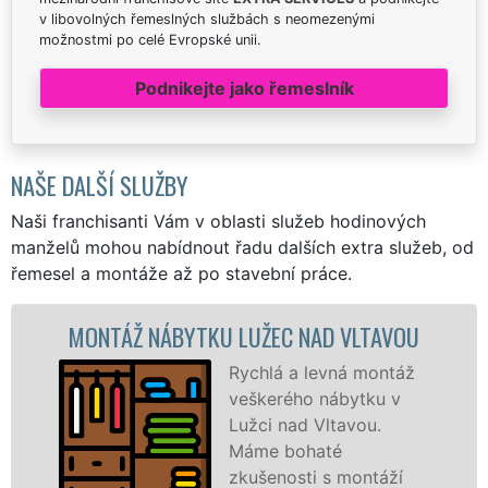
v libovolných řemeslných službách s neomezenými
možnostmi po celé Evropské unii.
Podnikejte jako řemeslník
NAŠE DALŠÍ SLUŽBY
Naši franchisanti Vám v oblasti služeb hodinových
manželů mohou nabídnout řadu dalších extra služeb, od
řemesel a montáže až po stavební práce.
Ž NÁBYTKU LUŽEC NAD VLTAVOU
MONTÁŽ 
Rychlá a levná montáž
veškerého nábytku v
Lužci nad Vltavou.
Máme bohaté
zkušenosti s montáží