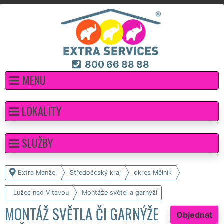
800 66 88 88
MENU
LOKALITY
SLUŽBY
Extra Manžel
Středočeský kraj
okres Mělník
Lužec nad Vltavou
Montáže světel a garnýží
MONTÁŽ SVĚTLA ČI GARNÝŽE
Objednat