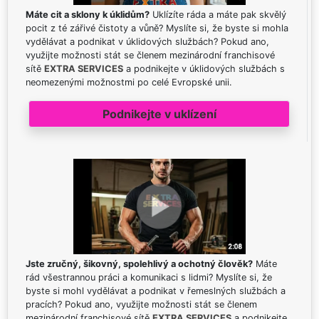
Máte cit a sklony k úklidům?
Uklízíte ráda a máte pak skvělý
pocit z té zářivé čistoty a vůně? Myslíte si, že byste si mohla
vydělávat a podnikat v úklidových službách? Pokud ano,
využijte možnosti stát se členem mezinárodní franchisové
sítě
EXTRA SERVICES
a podnikejte v úklidových službách s
neomezenými možnostmi po celé Evropské unii.
Podnikejte v uklízení
Jste zručný, šikovný, spolehlivý a ochotný člověk?
Máte
rád všestrannou práci a komunikaci s lidmi? Myslíte si, že
byste si mohl vydělávat a podnikat v řemeslných službách a
pracích? Pokud ano, využijte možnosti stát se členem
mezinárodní franchisové sítě
EXTRA SERVICES
a podnikejte