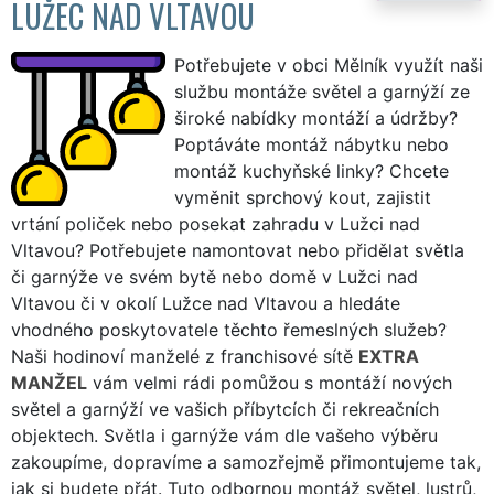
LUŽEC NAD VLTAVOU
Potřebujete v obci Mělník využít naši
službu montáže světel a garnýží ze
široké nabídky montáží a údržby?
Poptáváte montáž nábytku nebo
montáž kuchyňské linky? Chcete
vyměnit sprchový kout, zajistit
vrtání poliček nebo posekat zahradu v Lužci nad
Vltavou? Potřebujete namontovat nebo přidělat světla
či garnýže ve svém bytě nebo domě v Lužci nad
Vltavou či v okolí Lužce nad Vltavou a hledáte
vhodného poskytovatele těchto řemeslných služeb?
Naši hodinoví manželé z franchisové sítě
EXTRA
MANŽEL
vám velmi rádi pomůžou s montáží nových
světel a garnýží ve vašich příbytcích či rekreačních
objektech. Světla i garnýže vám dle vašeho výběru
zakoupíme, dopravíme a samozřejmě přimontujeme tak,
jak si budete přát. Tuto odbornou montáž světel, lustrů,