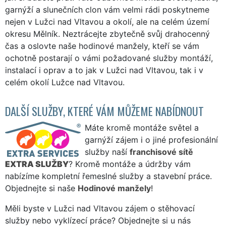
garnýží a slunečních clon vám velmi rádi poskytneme
nejen v Lužci nad Vltavou a okolí, ale na celém území
okresu Mělník. Neztrácejte zbytečně svůj drahocenný
čas a oslovte naše hodinové manžely, kteří se vám
ochotně postarají o vámi požadované služby montáží,
instalací i oprav a to jak v Lužci nad Vltavou, tak i v
celém okolí Lužce nad Vltavou.
DALŠÍ SLUŽBY, KTERÉ VÁM MŮŽEME NABÍDNOUT
Máte kromě montáže světel a
garnýží zájem i o jiné profesionální
služby naší
franchisové sítě
EXTRA SLUŽBY
? Kromě montáže a údržby vám
nabízíme kompletní řemeslné služby a stavební práce.
Objednejte si naše
Hodinové manžely
!
Měli byste v Lužci nad Vltavou zájem o stěhovací
služby nebo vyklízecí práce? Objednejte si u nás