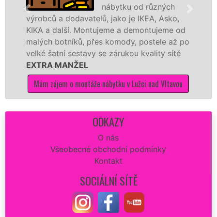
nábytku od různých
a dodavatelů, jako je IKEA, Asko,
různých vý
další. Montujeme a demontujeme od
Ikei či kva
botníků, přes komody, postele až po
Nobilie, m
tní sestavy se zárukou kvality sítě
tuto kuchyň
 MANŽEL
kvalitně.
jem o montáže nábytku v Lužci nad Vltavou
Mám zájem 
ODKAZY
O nás
Všeobecné obchodní podmínky
Kontakt
SOCIÁLNÍ SÍTĚ