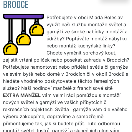
BRODCE
Potřebujete v obci Mladá Boleslav
využít naši službu montáže světel a
garnýží ze široké nabídky montáží a
údržby? Poptáváte montáž nábytku
nebo montáž kuchyňské linky?
Chcete vyměnit sprchový kout,
zajistit vrtání poliček nebo posekat zahradu v Brodcích?
Potřebujete namontovat nebo přidělat světla či garnýže
ve svém bytě nebo domě v Brodcích či v okolí Brodců a
hledáte vhodného poskytovatele těchto řemeslných
služeb? Naši hodinoví manželé z franchisové sítě
EXTRA MANŽEL
vám velmi rádi pomůžou s montáží
nových světel a garnýží ve vašich příbytcích či
rekreačních objektech. Světla i garnýže vám dle vašeho
výběru zakoupíme, dopravíme a samozřejmě
přimontujeme tak, jak si budete přát. Tuto odbornou
montáž světel, lustrů, garnýží a slunečních clon vám