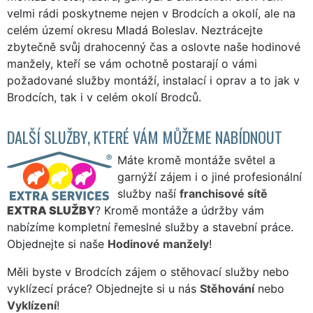
velmi rádi poskytneme nejen v Brodcích a okolí, ale na
celém území okresu Mladá Boleslav. Neztrácejte
zbytečně svůj drahocenný čas a oslovte naše hodinové
manžely, kteří se vám ochotně postarají o vámi
požadované služby montáží, instalací i oprav a to jak v
Brodcích, tak i v celém okolí Brodců.
DALŠÍ SLUŽBY, KTERÉ VÁM MŮŽEME NABÍDNOUT
Máte kromě montáže světel a
garnýží zájem i o jiné profesionální
služby naší
franchisové sítě
EXTRA SLUŽBY
? Kromě montáže a údržby vám
nabízíme kompletní řemeslné služby a stavební práce.
Objednejte si naše
Hodinové manžely
!
Měli byste v Brodcích zájem o stěhovací služby nebo
vyklízecí práce? Objednejte si u nás
Stěhování
nebo
Vyklízení
!