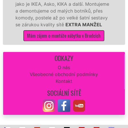
o je IKEA, Asko, KIKA a další. Montujeme
výrobc
emontujeme od malých botníků, přes
kvalit
ody, postele až po velké šatní sestavy
manžel
zárukou kvality sítě
EXTRA MANŽEL
kuchyň
Mám zájem o montáže nábytku v Brodcích
M
ODKAZY
O nás
Všeobecné obchodní podmínky
Kontakt
SOCIÁLNÍ SÍTĚ