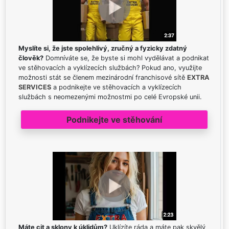
Myslíte si, že jste spolehlivý, zručný a fyzicky zdatný
člověk?
Domníváte se, že byste si mohl vydělávat a podnikat
ve stěhovacích a vyklízecích službách? Pokud ano, využijte
možnosti stát se členem mezinárodní franchisové sítě
EXTRA
SERVICES
a podnikejte ve stěhovacích a vyklízecích
službách s neomezenými možnostmi po celé Evropské unii.
Podnikejte ve stěhování
Máte cit a sklony k úklidům?
Uklízíte ráda a máte pak skvělý