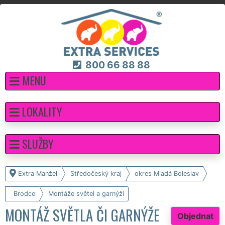
800 66 88 88
MENU
LOKALITY
SLUŽBY
Extra Manžel
Středočeský kraj
okres Mladá Boleslav
Brodce
Montáže světel a garnýží
MONTÁŽ SVĚTLA ČI GARNÝŽE
Objednat