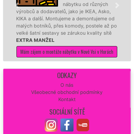
nábytku od různých
dodavatelů, jako je IKEA, Asko,
různých výro
lší. Montujeme a demontujeme od
Ikei či kvali
níků, přes komody, postele až po
Nobilie, manž
í sestavy se zárukou kvality sítě
tuto kuchyň s
ANŽEL
kvalitně.
 o montáže nábytku v Nové Vsi v Horách
Mám zájem o m
ODKAZY
O nás
Všeobecné obchodní podmínky
Kontakt
SOCIÁLNÍ SÍTĚ