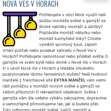
NOVÁ VES V HORÁCH
Potřebujete v obci Most využít naši
službu montáže světel a garnýží ze
široké nabídky montáží a údržby?
Poptáváte montáž nábytku nebo
montáž kuchyňské linky? Chcete
vyměnit sprchový kout, zajistit
vrtání poliček nebo posekat zahradu v Nové Vsi v
Horách? Potřebujete namontovat nebo přidělat světla či
garnýže ve svém bytě nebo domě v Nové Vsi v Horách
či v okolí Nové Vsi v Horách a hledáte vhodného
poskytovatele těchto řemeslných služeb? Naši hodinoví
manželé z franchisové sítě
EXTRA MANŽEL
vám velmi
rádi pomůžou s montáží nových světel a garnýží ve
vašich příbytcích či rekreačních objektech. Světla i
garnýže vám dle vašeho výběru zakoupíme, dopravíme
a samozřejmě přimontujeme tak, jak si budete přát.
Tuto odbornou montáž světel, lustrů, garnýží a