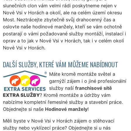
slunečních clon vám velmi rádi poskytneme nejen v
Nové Vsi v Horách a okolí, ale na celém území okresu
Most. Neztrácejte zbytečně svůj drahocenný čas a
oslovte naše hodinové manžely, kteří se vám ochotně
postarají o vámi požadované služby montáží, instalací i
oprav a to jak v Nové Vsi v Horách, tak i v celém okolí
Nové Vsi v Horách.
DALŠÍ SLUŽBY, KTERÉ VÁM MŮŽEME NABÍDNOUT
Máte kromě montáže světel a
garnýží zájem i o jiné profesionální
služby naší
franchisové sítě
EXTRA SLUŽBY
? Kromě montáže a údržby vám
nabízíme kompletní řemeslné služby a stavební práce.
Objednejte si naše
Hodinové manžely
!
Měli byste v Nové Vsi v Horách zájem o stěhovací
služby nebo vyklízecí práce? Objednejte si u nás