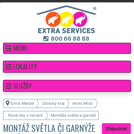
800 66 88 88
MENU
LOKALITY
SLUŽBY
Extra Manžel
Ústecký kraj
okres Most
Nová Ves v Horách
Montáže světel a garnýží
MONTÁŽ SVĚTLA ČI GARNÝŽE
Objednat