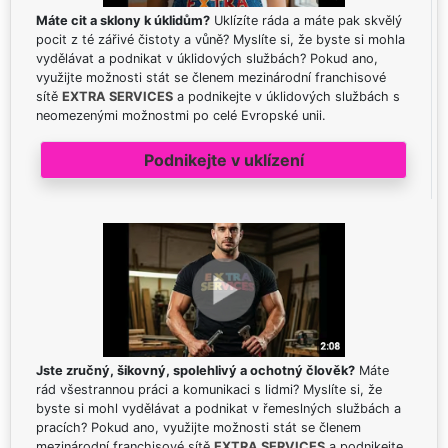
Máte cit a sklony k úklidům?
Uklízíte ráda a máte pak skvělý
pocit z té zářivé čistoty a vůně? Myslíte si, že byste si mohla
vydělávat a podnikat v úklidových službách? Pokud ano,
využijte možnosti stát se členem mezinárodní franchisové
sítě
EXTRA SERVICES
a podnikejte v úklidových službách s
neomezenými možnostmi po celé Evropské unii.
Podnikejte v uklízení
Jste zručný, šikovný, spolehlivý a ochotný člověk?
Máte
rád všestrannou práci a komunikaci s lidmi? Myslíte si, že
byste si mohl vydělávat a podnikat v řemeslných službách a
pracích? Pokud ano, využijte možnosti stát se členem
mezinárodní franchisové sítě
EXTRA SERVICES
a podnikejte