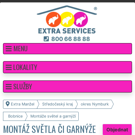
800 66 88 88
MENU
LOKALITY
SLUŽBY
Extra Manžel
Středočeský kraj
okres Nymburk
Bobnice
Montáže světel a garnýží
MONTÁŽ SVĚTLA ČI GARNÝŽE
Objednat