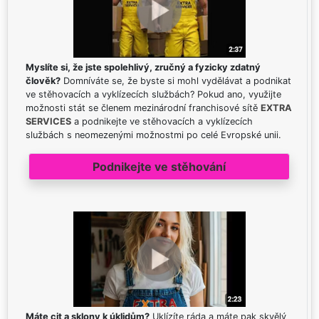
Myslíte si, že jste spolehlivý, zručný a fyzicky zdatný
člověk?
Domníváte se, že byste si mohl vydělávat a podnikat
ve stěhovacích a vyklízecích službách? Pokud ano, využijte
možnosti stát se členem mezinárodní franchisové sítě
EXTRA
SERVICES
a podnikejte ve stěhovacích a vyklízecích
službách s neomezenými možnostmi po celé Evropské unii.
Podnikejte ve stěhování
Máte cit a sklony k úklidům?
Uklízíte ráda a máte pak skvělý