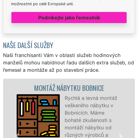
možnostmi po celé Evropské unii.
Podnikejte jako řemeslník
NAŠE DALŠÍ SLUŽBY
Naši franchisanti Vám v oblasti služeb hodinových
manželů mohou nabídnout řadu dalších extra služeb, od
řemesel a montáže až po stavební práce.
NTÁŽ NÁBYTKU BOBNICE
MONT
Rychlá a levná montáž
veškerého nábytku v
Bobnicích. Máme
bohaté zkušenosti s
montáží nábytku od
různých výrobců a