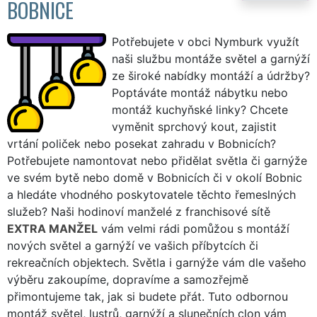
BOBNICE
Potřebujete v obci Nymburk využít
naši službu montáže světel a garnýží
ze široké nabídky montáží a údržby?
Poptáváte montáž nábytku nebo
montáž kuchyňské linky? Chcete
vyměnit sprchový kout, zajistit
vrtání poliček nebo posekat zahradu v Bobnicích?
Potřebujete namontovat nebo přidělat světla či garnýže
ve svém bytě nebo domě v Bobnicích či v okolí Bobnic
a hledáte vhodného poskytovatele těchto řemeslných
služeb? Naši hodinoví manželé z franchisové sítě
EXTRA MANŽEL
vám velmi rádi pomůžou s montáží
nových světel a garnýží ve vašich příbytcích či
rekreačních objektech. Světla i garnýže vám dle vašeho
výběru zakoupíme, dopravíme a samozřejmě
přimontujeme tak, jak si budete přát. Tuto odbornou
montáž světel, lustrů, garnýží a slunečních clon vám