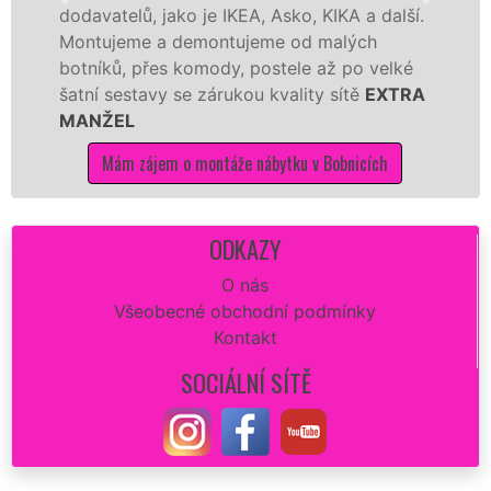
, jako je IKEA, Asko, KIKA a další.
různých výro
 a demontujeme od malých
Ikei či kvali
řes komody, postele až po velké
Nobilie, manž
avy se zárukou kvality sítě
EXTRA
tuto kuchyň s
kvalitně.
jem o montáže nábytku v Bobnicích
Mám zájem
ODKAZY
O nás
Všeobecné obchodní podmínky
Kontakt
SOCIÁLNÍ SÍTĚ