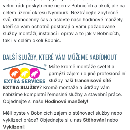
velmi rádi poskytneme nejen v Bobnicích a okolí, ale na
celém území okresu Nymburk. Neztrácejte zbytečně
svůj drahocenný čas a oslovte naše hodinové manžely,
kteří se vám ochotně postarají o vámi požadované
služby montáží, instalací i oprav a to jak v Bobnicích,
tak i v celém okolí Bobnic.
DALŠÍ SLUŽBY, KTERÉ VÁM MŮŽEME NABÍDNOUT
Máte kromě montáže světel a
garnýží zájem i o jiné profesionální
služby naší
franchisové sítě
EXTRA SLUŽBY
? Kromě montáže a údržby vám
nabízíme kompletní řemeslné služby a stavební práce.
Objednejte si naše
Hodinové manžely
!
Měli byste v Bobnicích zájem o stěhovací služby nebo
vyklízecí práce? Objednejte si u nás
Stěhování
nebo
Vyklízení
!