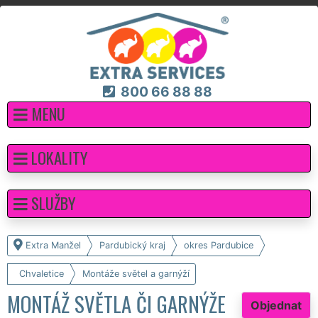
800 66 88 88
MENU
LOKALITY
SLUŽBY
Extra Manžel
Pardubický kraj
okres Pardubice
Chvaletice
Montáže světel a garnýží
MONTÁŽ SVĚTLA ČI GARNÝŽE
Objednat