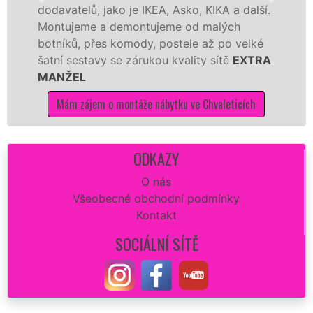
ako je IKEA, Asko, KIKA a další.
různých výrobců
 demontujeme od malých
Ikei či kvalitně
s komody, postele až po velké
Nobilie, manžel
 se zárukou kvality sítě
EXTRA
tuto kuchyň smo
kvalitně.
o montáže nábytku ve Chvaleticích
Mám zájem o mo
ODKAZY
O nás
Všeobecné obchodní podmínky
Kontakt
SOCIÁLNÍ SÍTĚ