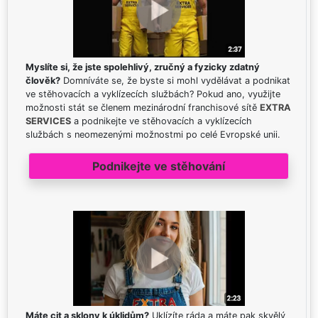
Myslíte si, že jste spolehlivý, zručný a fyzicky zdatný
člověk?
Domníváte se, že byste si mohl vydělávat a podnikat
ve stěhovacích a vyklízecích službách? Pokud ano, využijte
možnosti stát se členem mezinárodní franchisové sítě
EXTRA
SERVICES
a podnikejte ve stěhovacích a vyklízecích
službách s neomezenými možnostmi po celé Evropské unii.
Podnikejte ve stěhování
Máte cit a sklony k úklidům?
Uklízíte ráda a máte pak skvělý