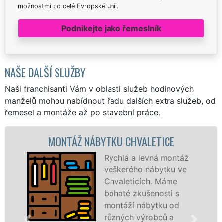
možnostmi po celé Evropské unii.
Podnikejte jako řemeslník
NAŠE DALŠÍ SLUŽBY
Naši franchisanti Vám v oblasti služeb hodinových
manželů mohou nabídnout řadu dalších extra služeb, od
řemesel a montáže až po stavební práce.
Ž NÁBYTKU CHVALETICE
MONTÁŽ 
Rychlá a levná montáž
veškerého nábytku ve
Chvaleticích. Máme
bohaté zkušenosti s
montáží nábytku od
různých výrobců a