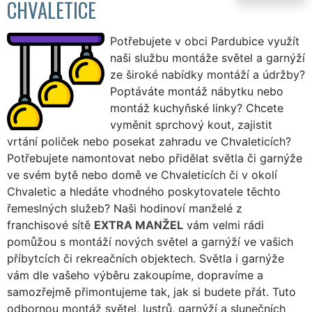
CHVALETICE
Potřebujete v obci Pardubice využít
naši službu montáže světel a garnýží
ze široké nabídky montáží a údržby?
Poptáváte montáž nábytku nebo
montáž kuchyňské linky? Chcete
vyměnit sprchový kout, zajistit
vrtání poliček nebo posekat zahradu ve Chvaleticích?
Potřebujete namontovat nebo přidělat světla či garnýže
ve svém bytě nebo domě ve Chvaleticích či v okolí
Chvaletic a hledáte vhodného poskytovatele těchto
řemeslných služeb? Naši hodinoví manželé z
franchisové sítě
EXTRA MANŽEL
vám velmi rádi
pomůžou s montáží nových světel a garnýží ve vašich
příbytcích či rekreačních objektech. Světla i garnýže
vám dle vašeho výběru zakoupíme, dopravíme a
samozřejmě přimontujeme tak, jak si budete přát. Tuto
odbornou montáž světel, lustrů, garnýží a slunečních