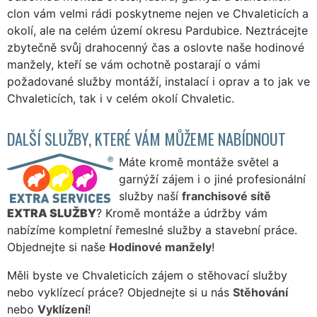
clon vám velmi rádi poskytneme nejen ve Chvaleticích a
okolí, ale na celém území okresu Pardubice. Neztrácejte
zbytečně svůj drahocenný čas a oslovte naše hodinové
manžely, kteří se vám ochotně postarají o vámi
požadované služby montáží, instalací i oprav a to jak ve
Chvaleticích, tak i v celém okolí Chvaletic.
DALŠÍ SLUŽBY, KTERÉ VÁM MŮŽEME NABÍDNOUT
Máte kromě montáže světel a
garnýží zájem i o jiné profesionální
služby naší
franchisové sítě
EXTRA SLUŽBY
? Kromě montáže a údržby vám
nabízíme kompletní řemeslné služby a stavební práce.
Objednejte si naše
Hodinové manžely
!
Měli byste ve Chvaleticích zájem o stěhovací služby
nebo vyklízecí práce? Objednejte si u nás
Stěhování
nebo
Vyklízení
!