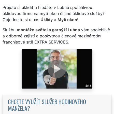
Přejete si uklidit a hledáte v Lubné spolehlivou
úklidovou firmu na mytí oken či jiné úklidové služby?
Objednejte si u nás
Úklidy
a
Mytí oken
!
Službu
montáže světel a garnýží Lubná
vám spolehlivě
a odborně zajistí a poskytnou členové mezinárodní
franchisové sítě EXTRA SERVICES.
CHCETE VYUŽÍT SLUŽEB HODINOVÉHO
MANŽELA?