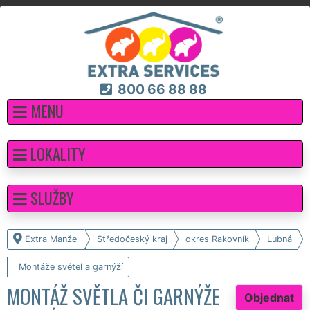
800 66 88 88
MENU
LOKALITY
SLUŽBY
Extra Manžel
Středočeský kraj
okres Rakovník
Lubná
Montáže světel a garnýží
MONTÁŽ SVĚTLA ČI GARNÝŽE
Objednat