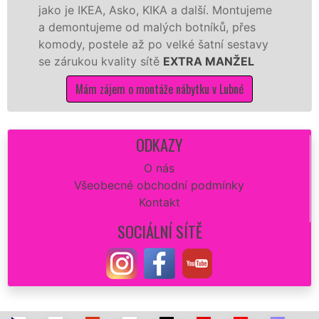
je IKEA, Asko, KIKA a další. Montujeme
výrobců.
ontujeme od malých botníků, přes
kvalitně
y, postele až po velké šatní sestavy
manželé 
rukou kvality sítě
EXTRA MANŽEL
kuchyň sm
Mám zájem o montáže nábytku v Lubné
Má
ODKAZY
O nás
Všeobecné obchodní podmínky
Kontakt
SOCIÁLNÍ SÍTĚ