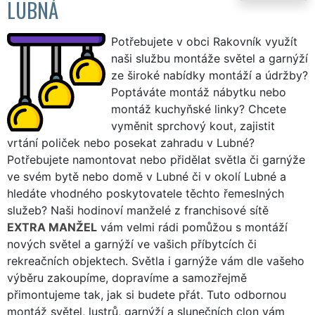
LUBNÁ
Potřebujete v obci Rakovník využít
naši službu montáže světel a garnýží
ze široké nabídky montáží a údržby?
Poptáváte montáž nábytku nebo
montáž kuchyňské linky? Chcete
vyměnit sprchový kout, zajistit
vrtání poliček nebo posekat zahradu v Lubné?
Potřebujete namontovat nebo přidělat světla či garnýže
ve svém bytě nebo domě v Lubné či v okolí Lubné a
hledáte vhodného poskytovatele těchto řemeslných
služeb? Naši hodinoví manželé z franchisové sítě
EXTRA MANŽEL
vám velmi rádi pomůžou s montáží
nových světel a garnýží ve vašich příbytcích či
rekreačních objektech. Světla i garnýže vám dle vašeho
výběru zakoupíme, dopravíme a samozřejmě
přimontujeme tak, jak si budete přát. Tuto odbornou
montáž světel, lustrů, garnýží a slunečních clon vám