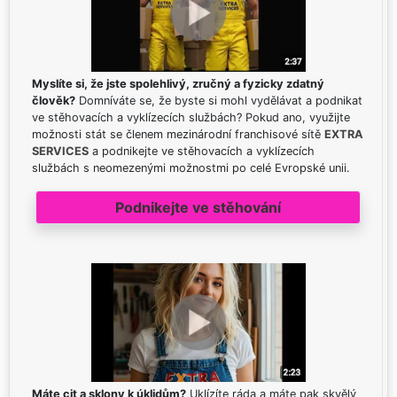
Myslíte si, že jste spolehlivý, zručný a fyzicky zdatný
člověk?
Domníváte se, že byste si mohl vydělávat a podnikat
ve stěhovacích a vyklízecích službách? Pokud ano, využijte
možnosti stát se členem mezinárodní franchisové sítě
EXTRA
SERVICES
a podnikejte ve stěhovacích a vyklízecích
službách s neomezenými možnostmi po celé Evropské unii.
Podnikejte ve stěhování
Máte cit a sklony k úklidům?
Uklízíte ráda a máte pak skvělý