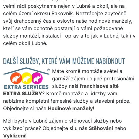
velmi rádi poskytneme nejen v Lubné a okolí, ale na
celém území okresu Rakovník. Neztrácejte zbytečně
svůj drahocenný čas a oslovte naše hodinové manžely,
kteří se vám ochotně postarají o vámi požadované
služby montáží, instalací i oprav a to jak v Lubné, tak i v
celém okolí Lubné.
DALŠÍ SLUŽBY, KTERÉ VÁM MŮŽEME NABÍDNOUT
Máte kromě montáže světel a
garnýží zájem i o jiné profesionální
služby naší
franchisové sítě
EXTRA SLUŽBY
? Kromě montáže a údržby vám
nabízíme kompletní řemeslné služby a stavební práce.
Objednejte si naše
Hodinové manžely
!
Měli byste v Lubné zájem o stěhovací služby nebo
vyklízecí práce? Objednejte si u nás
Stěhování
nebo
Vyklízení
!