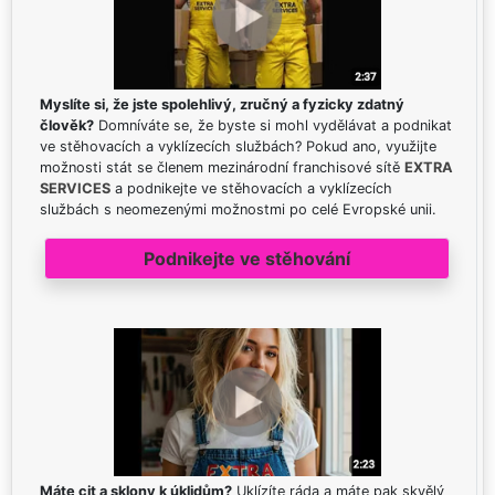
Myslíte si, že jste spolehlivý, zručný a fyzicky zdatný
člověk?
Domníváte se, že byste si mohl vydělávat a podnikat
ve stěhovacích a vyklízecích službách? Pokud ano, využijte
možnosti stát se členem mezinárodní franchisové sítě
EXTRA
SERVICES
a podnikejte ve stěhovacích a vyklízecích
službách s neomezenými možnostmi po celé Evropské unii.
Podnikejte ve stěhování
Máte cit a sklony k úklidům?
Uklízíte ráda a máte pak skvělý