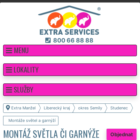
800 66 88 88
MENU
LOKALITY
SLUŽBY
Extra Manžel
Liberecký kraj
okres Semily
Studenec
Montáže světel a garnýží
MONTÁŽ SVĚTLA ČI GARNÝŽE
Objednat