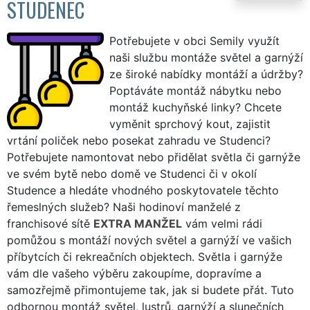
STUDENEC
Potřebujete v obci Semily využít
naši službu montáže světel a garnýží
ze široké nabídky montáží a údržby?
Poptáváte montáž nábytku nebo
montáž kuchyňské linky? Chcete
vyměnit sprchový kout, zajistit
vrtání poliček nebo posekat zahradu ve Studenci?
Potřebujete namontovat nebo přidělat světla či garnýže
ve svém bytě nebo domě ve Studenci či v okolí
Studence a hledáte vhodného poskytovatele těchto
řemeslných služeb? Naši hodinoví manželé z
franchisové sítě
EXTRA MANŽEL
vám velmi rádi
pomůžou s montáží nových světel a garnýží ve vašich
příbytcích či rekreačních objektech. Světla i garnýže
vám dle vašeho výběru zakoupíme, dopravíme a
samozřejmě přimontujeme tak, jak si budete přát. Tuto
odbornou montáž světel, lustrů, garnýží a slunečních