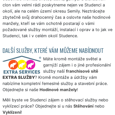
clon vám velmi rádi poskytneme nejen ve Studenci a
okolí, ale na celém území okresu Semily. Neztrácejte
zbytečně svůj drahocenný čas a oslovte naše hodinové
manžely, kteří se vám ochotně postarají o vámi
požadované služby montáží, instalací i oprav a to jak ve
Studenci, tak i v celém okolí Studence.
DALŠÍ SLUŽBY, KTERÉ VÁM MŮŽEME NABÍDNOUT
Máte kromě montáže světel a
garnýží zájem i o jiné profesionální
služby naší
franchisové sítě
EXTRA SLUŽBY
? Kromě montáže a údržby vám
nabízíme kompletní řemeslné služby a stavební práce.
Objednejte si naše
Hodinové manžely
!
Měli byste ve Studenci zájem o stěhovací služby nebo
vyklízecí práce? Objednejte si u nás
Stěhování
nebo
Vyklízení
!