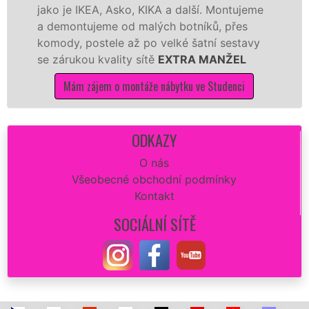
je IKEA, Asko, KIKA a další. Montujeme
výrobců.
ontujeme od malých botníků, přes
kvalitně
y, postele až po velké šatní sestavy
manželé 
rukou kvality sítě
EXTRA MANŽEL
kuchyň sm
Mám zájem o montáže nábytku ve Studenci
Mám 
ODKAZY
O nás
Všeobecné obchodní podmínky
Kontakt
SOCIÁLNÍ SÍTĚ