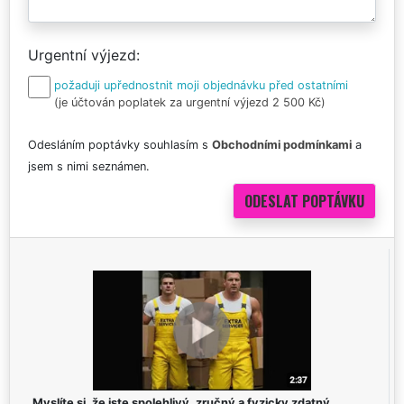
Urgentní výjezd
požaduji upřednostnit moji objednávku před ostatními
(je účtován poplatek za urgentní výjezd 2 500 Kč)
Odesláním poptávky souhlasím s
Obchodními podmínkami
a
jsem s nimi seznámen.
Myslíte si, že jste spolehlivý, zručný a fyzicky zdatný