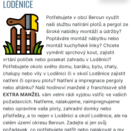
LODĚNICE
Potřebujete v obci Beroun využít
naši službu natírání plotů a pergol ze
široké nabídky montáží a údržby?
Poptáváte montáž nábytku nebo
montáž kuchyňské linky? Chcete
vyměnit sprchový kout, zajistit
vrtání poliček nebo posekat zahradu v Loděnici?
Potřebujete okolo svého domu, baráku, bytu, chaty,
chalupy nebo vily v Loděnici či v okolí Loděnice zajistit
natření či opravu plotu? Natření a impregnace pergoly
nebo altánku? Naši hodinoví manželé z franchisové sítě
EXTRA MANŽEL
vám velmi rádi vyjdou vstříc ve vašich
požadavcích. Natřeme, nalakujeme, naimpregnujeme
nebo opravíme vaše ploty, zahradní domky nebo
přístřešky, a to nejen v Loděnici a okolí Loděnice, ale na
celém území okresu Beroun. Zadejte si jen svůj
požadavek, co potřebujete natřít nebo nalakovat a my