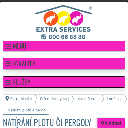
800 66 88 88
MENU
LOKALITY
SLUŽBY
Extra Manžel
Středočeský kraj
okres Beroun
Loděnice
Natírání plotů a pergol
NATÍRÁNÍ PLOTU ČI PERGOLY
Objednat