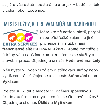
se již o vše ostatní postaráme a to jak v Loděnici, tak i
v celém okolí Loděnice.
DALŠÍ SLUŽBY, KTERÉ VÁM MŮŽEME NABÍDNOUT
Máte kromě natření plotů, pergol
nebo přístřešků zájem i o jiné
profesionální služby naší
franchisové sítě
EXTRA SLUŽBY
? Kromě montáže a
údržby vám nabízíme kompletní řemeslné služby a
stavební práce. Objednejte si naše
Hodinové manžely
!
Měli byste v Loděnici zájem o stěhovací služby nebo
vyklízecí práce? Objednejte si u nás
Stěhování
nebo
Vyklízení
!
Přejete si uklidit a hledáte v Loděnici spolehlivou
úklidovou firmu na mytí oken či jiné úklidové služby?
Objednejte si u nás
Úklidy
a
Mytí oken
!