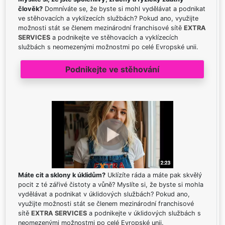
člověk?
Domníváte se, že byste si mohl vydělávat a podnikat
ve stěhovacích a vyklízecích službách? Pokud ano, využijte
možnosti stát se členem mezinárodní franchisové sítě
EXTRA
SERVICES
a podnikejte ve stěhovacích a vyklízecích
službách s neomezenými možnostmi po celé Evropské unii.
Podnikejte ve stěhování
Máte cit a sklony k úklidům?
Uklízíte ráda a máte pak skvělý
pocit z té zářivé čistoty a vůně? Myslíte si, že byste si mohla
vydělávat a podnikat v úklidových službách? Pokud ano,
využijte možnosti stát se členem mezinárodní franchisové
sítě
EXTRA SERVICES
a podnikejte v úklidových službách s
neomezenými možnostmi po celé Evropské unii.