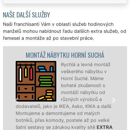
NAŠE DALŠÍ SLUŽBY
Naši franchisanti Vám v oblasti služeb hodinových
manželů mohou nabídnout řadu dalších extra služeb, od
řemesel a montáže až po stavební práce.
MONTÁŽ NÁBYTKU HORNÍ SUCHÁ
Rychlá a levná montáž
veškerého nábytku v
Horní Suché. Máme
bohaté zkušenosti s
montáží nábytku od
různých výrobců a
dodavatelů, jako je IKEA, Asko, KIKA a další.
rů
Montujeme a demontujeme od malých
Ike
botníků, přes komody, postele až po velké
Nob
šatní sestavy se zárukou kvality sítě
EXTRA
tut