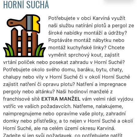
HORNÍ SUCHÁ
Potřebujete v obci Karviná využít
naši službu natírání plotů a pergol ze
široké nabídky montáží a údržby?
Poptáváte montáž nábytku nebo
montáž kuchyňské linky? Chcete
vyměnit sprchový kout, zajistit
vrtání poliček nebo posekat zahradu v Horní Suché?
Potřebujete okolo svého domu, baráku, bytu, chaty,
chalupy nebo vily v Horní Suché či v okolí Horní Suché
zajistit natření či opravu plotu? Natření a impregnace
pergoly nebo altánku? Naši hodinoví manželé z
franchisové sítě
EXTRA MANŽEL
vám velmi rádi vyjdou
vstříc ve vašich požadavcích. Natřeme, nalakujeme,
naimpregnujeme nebo opravíme vaše ploty, zahradní
domky nebo přístřešky, a to nejen v Horní Suché a okolí
Horní Suché, ale na celém území okresu Karviná.
Zadejte si jen svůj požadavek, co potřebujete natřít