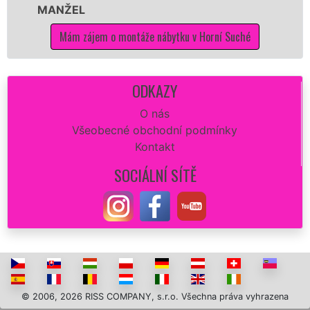
MANŽEL
kva
Mám zájem o montáže nábytku v Horní Suché
ODKAZY
O nás
Všeobecné obchodní podmínky
Kontakt
SOCIÁLNÍ SÍTĚ
© 2006, 2026 RISS COMPANY, s.r.o. Všechna práva vyhrazena