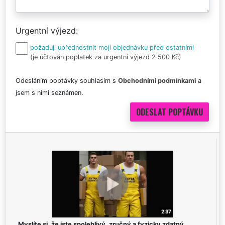
Urgentní výjezd
požaduji upřednostnit moji objednávku před ostatními
(je účtován poplatek za urgentní výjezd 2 500 Kč)
Odesláním poptávky souhlasím s
Obchodními podmínkami
a
jsem s nimi seznámen.
Myslíte si, že jste spolehlivý, zručný a fyzicky zdatný