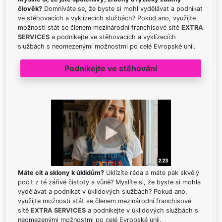
člověk?
Domníváte se, že byste si mohl vydělávat a podnikat
ve stěhovacích a vyklízecích službách? Pokud ano, využijte
možnosti stát se členem mezinárodní franchisové sítě
EXTRA
SERVICES
a podnikejte ve stěhovacích a vyklízecích
službách s neomezenými možnostmi po celé Evropské unii.
Podnikejte ve stěhování
Máte cit a sklony k úklidům?
Uklízíte ráda a máte pak skvělý
pocit z té zářivé čistoty a vůně? Myslíte si, že byste si mohla
vydělávat a podnikat v úklidových službách? Pokud ano,
využijte možnosti stát se členem mezinárodní franchisové
sítě
EXTRA SERVICES
a podnikejte v úklidových službách s
neomezenými možnostmi po celé Evropské unii.