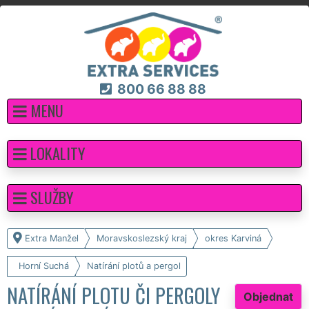
800 66 88 88
MENU
LOKALITY
SLUŽBY
Extra Manžel
Moravskoslezský kraj
okres Karviná
Horní Suchá
Natírání plotů a pergol
NATÍRÁNÍ PLOTU ČI PERGOLY
Objednat