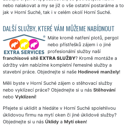
nebo nalakovat a my se již o vše ostatní postaráme a to
jak v Horní Suché, tak i v celém okolí Horní Suché.
DALŠÍ SLUŽBY, KTERÉ VÁM MŮŽEME NABÍDNOUT
Máte kromě natření plotů, pergol
nebo přístřešků zájem i o jiné
profesionální služby naší
franchisové sítě
EXTRA SLUŽBY
? Kromě montáže a
údržby vám nabízíme kompletní řemeslné služby a
stavební práce. Objednejte si naše
Hodinové manžely
!
Měli byste v Horní Suché zájem o stěhovací služby
nebo vyklízecí práce? Objednejte si u nás
Stěhování
nebo
Vyklízení
!
Přejete si uklidit a hledáte v Horní Suché spolehlivou
úklidovou firmu na mytí oken či jiné úklidové služby?
Objednejte si u nás
Úklidy
a
Mytí oken
!