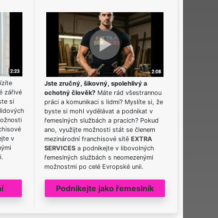
ízíte
Jste zručný, šikovný, spolehlivý a
é zářivé
ochotný člověk?
Máte rád všestrannou
ste si
práci a komunikaci s lidmi? Myslíte si, že
lidových
byste si mohl vydělávat a podnikat v
možnosti
řemeslných službách a pracích? Pokud
chisové
ano, využijte možnosti stát se členem
jte v
mezinárodní franchisové sítě
EXTRA
nými
SERVICES
a podnikejte v libovolných
i.
řemeslných službách s neomezenými
možnostmi po celé Evropské unii.
í
Podnikejte jako řemeslník