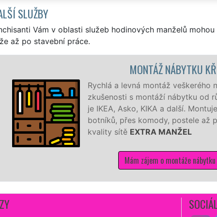
ALŠÍ SLUŽBY
nchisanti Vám v oblasti služeb hodinových manželů mohou 
že až po stavební práce.
ÁBYTKU KŘINEC
 veškerého nábytku v Křinci. Máme bohaté
nábytku od různých výrobců a dodavatelů, jako
 další. Montujeme a demontujeme od malých
postele až po velké šatní sestavy se zárukou
NŽEL
ntáže nábytku v Křinci
ZY
SOCIÁL