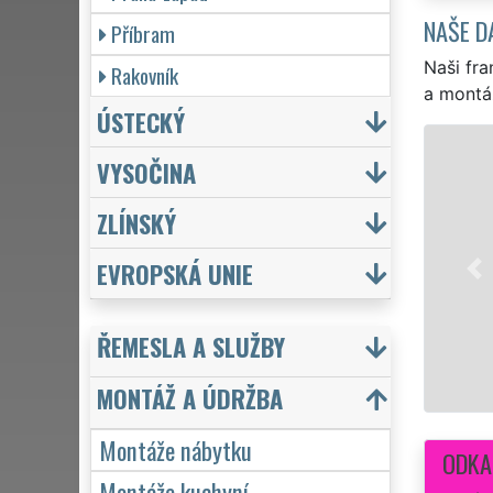
NAŠE D
Příbram
Naši fra
Rakovník
a montá
ÚSTECKÝ
MONTÁŽ N
VYSOČINA
Rychlá a levná montáž
ZLÍNSKÝ
zkušenosti s montáží 
je IKEA, Asko, KIKA a
EVROPSKÁ UNIE
botníků, přes komody, 
kvality sítě
EXTRA MA
ŘEMESLA A SLUŽBY
Mám zájem o mo
MONTÁŽ A ÚDRŽBA
Montáže nábytku
ODKA
Montáže kuchyní