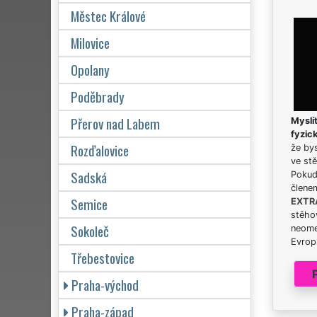
Městec Králové
Milovice
Opolany
Poděbrady
Přerov nad Labem
Myslít
fyzic
Rozďalovice
že bys
ve stě
Sadská
Pokud 
člene
Semice
EXTR
stěhov
Sokoleč
neome
Evrops
Třebestovice
Praha-východ
Praha-západ