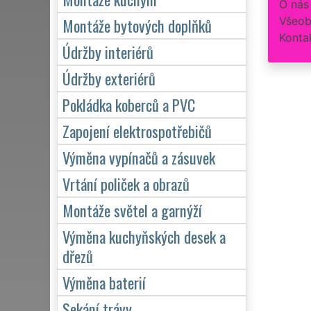
O nás
Všeob
Montáže bytových doplňků
Konta
Údržby interiérů
Údržby exteriérů
Pokládka koberců a PVC
Zapojení elektrospotřebičů
Výměna vypínačů a zásuvek
Vrtání poliček a obrazů
Montáže světel a garnýží
Výměna kuchyňských desek a
dřezů
Výměna baterií
Sekání trávy