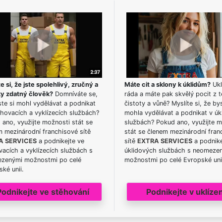
e si, že jste spolehlivý, zručný a
Máte cit a sklony k úklidům?
Ukl
ky zdatný člověk?
Domníváte se,
ráda a máte pak skvělý pocit z t
te si mohl vydělávat a podnikat
čistoty a vůně? Myslíte si, že by
hovacích a vyklízecích službách?
mohla vydělávat a podnikat v úk
ano, využijte možnosti stát se
službách? Pokud ano, využijte 
m mezinárodní franchisové sítě
stát se členem mezinárodní fran
A SERVICES
a podnikejte ve
sítě
EXTRA SERVICES
a podnike
acích a vyklízecích službách s
úklidových službách s neomeze
zenými možnostmi po celé
možnostmi po celé Evropské uni
ké unii.
Podnikejte ve stěhování
Podnikejte v uklízen