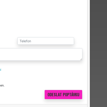
i
en.