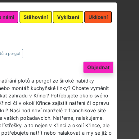
s námi
Stěhování
Vyklízení
Uklízení
tů a pergol
Objednat
atírání plotů a pergol ze široké nabídky
nebo montáž kuchyňské linky? Chcete vyměnit
ekat zahradu v Křinci? Potřebujete okolo svého
inci či v okolí Křince zajistit natření či opravu
ku? Naši hodinoví manželé z franchisové sítě
ve vašich požadavcích. Natřeme, nalakujeme,
řešky, a to nejen v Křinci a okolí Křince, ale
potřebujete natřít nebo nalakovat a my se již o