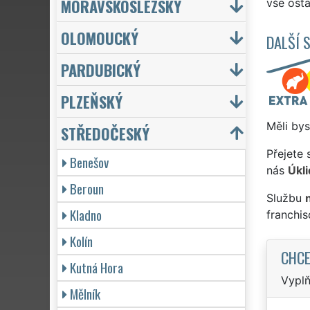
MORAVSKOSLEZSKÝ
vše osta
OLOMOUCKÝ
DALŠÍ 
PARDUBICKÝ
PLZEŇSKÝ
Měli bys
STŘEDOČESKÝ
Přejete 
Benešov
nás
Úkli
Beroun
Službu
Kladno
franchi
Kolín
CHCE
Kutná Hora
Vyplň
Mělník