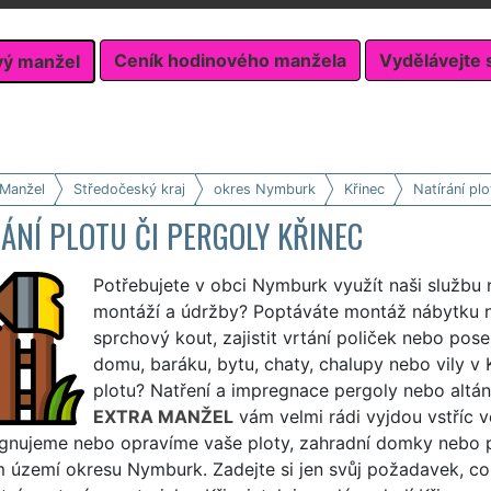
Ceník hodinového manžela
Vydělávejte 
vý manžel
 Manžel
Středočeský kraj
okres Nymburk
Křinec
Natírání plo
ÁNÍ PLOTU ČI PERGOLY KŘINEC
Potřebujete v obci Nymburk využít naši službu n
montáží a údržby? Poptáváte montáž nábytku 
sprchový kout, zajistit vrtání poliček nebo pos
domu, baráku, bytu, chaty, chalupy nebo vily v Kř
plotu? Natření a impregnace pergoly nebo altán
EXTRA MANŽEL
vám velmi rádi vyjdou vstříc 
nujeme nebo opravíme vaše ploty, zahradní domky nebo příst
 území okresu Nymburk. Zadejte si jen svůj požadavek, co 