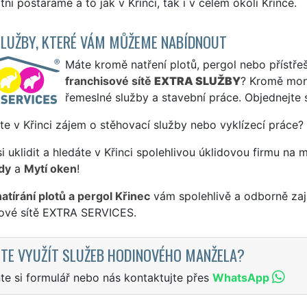
tní postaráme a to jak v Křinci, tak i v celém okolí Křince.
SLUŽBY, KTERÉ VÁM MŮŽEME NABÍDNOUT
Máte kromě natření plotů, pergol nebo přístřeš
franchisové sítě
EXTRA SLUŽBY
? Kromě mon
řemeslné služby a stavební práce. Objednejte 
te v Křinci zájem o stěhovací služby nebo vyklízecí práce?
si uklidit a hledáte v Křinci spolehlivou úklidovou firmu na 
dy
a
Mytí oken
!
natírání plotů a pergol Křinec
vám spolehlivě a odborně zaj
sové sítě EXTRA SERVICES.
TE VYUŽÍT SLUŽEB HODINOVÉHO MANŽELA?
te si formulář nebo nás kontaktujte přes
WhatsApp