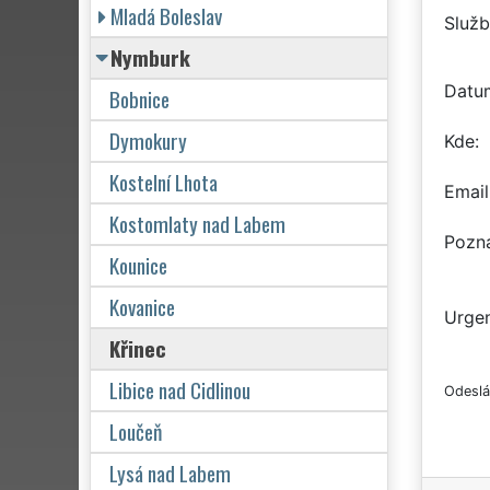
Mladá Boleslav
Služb
Nymburk
Datu
Bobnice
Dymokury
Kde
Kostelní Lhota
Email
Kostomlaty nad Labem
Pozn
Kounice
Kovanice
Urgen
Křinec
Libice nad Cidlinou
Odeslá
Loučeň
Lysá nad Labem