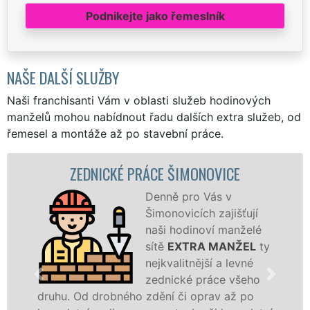
Podnikejte jako řemeslník
NAŠE DALŠÍ SLUŽBY
Naši franchisanti Vám v oblasti služeb hodinových
manželů mohou nabídnout řadu dalších extra služeb, od
řemesel a montáže až po stavební práce.
ZEDNICKÉ PRÁCE ŠIMONOVICE
Denně pro Vás v
Šimonovicích zajišťují
naši hodinoví manželé
sítě
EXTRA MANŽEL
ty
nejkvalitnější a levné
zednické práce všeho
hu. Od drobného zdění či oprav až po
rekons