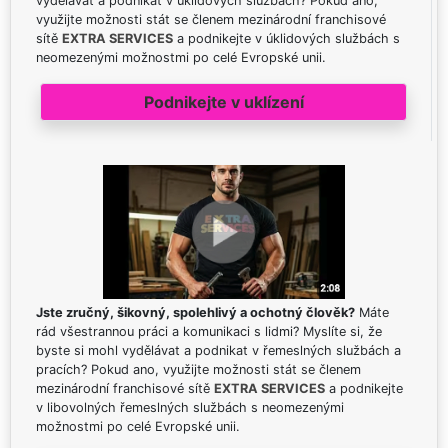
vydělávat a podnikat v úklidových službách? Pokud ano,
využijte možnosti stát se členem mezinárodní franchisové
sítě
EXTRA SERVICES
a podnikejte v úklidových službách s
neomezenými možnostmi po celé Evropské unii.
Podnikejte v uklízení
Jste zručný, šikovný, spolehlivý a ochotný člověk?
Máte
rád všestrannou práci a komunikaci s lidmi? Myslíte si, že
byste si mohl vydělávat a podnikat v řemeslných službách a
pracích? Pokud ano, využijte možnosti stát se členem
mezinárodní franchisové sítě
EXTRA SERVICES
a podnikejte
v libovolných řemeslných službách s neomezenými
možnostmi po celé Evropské unii.