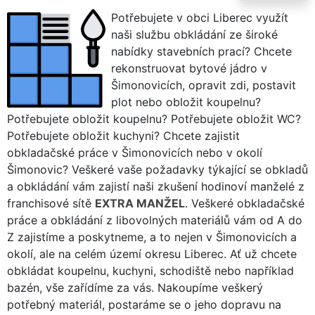
Potřebujete v obci Liberec využít
naši službu obkládání ze široké
nabídky stavebních prací? Chcete
rekonstruovat bytové jádro v
Šimonovicích, opravit zdi, postavit
plot nebo obložit koupelnu?
Potřebujete obložit koupelnu? Potřebujete obložit WC?
Potřebujete obložit kuchyni? Chcete zajistit
obkladačské práce v Šimonovicích nebo v okolí
Šimonovic? Veškeré vaše požadavky týkající se obkladů
a obkládání vám zajistí naši zkušení hodinoví manželé z
franchisové sítě
EXTRA MANŽEL
. Veškeré obkladačské
práce a obkládání z libovolných materiálů vám od A do
Z zajistíme a poskytneme, a to nejen v Šimonovicích a
okolí, ale na celém území okresu Liberec. Ať už chcete
obkládat koupelnu, kuchyni, schodiště nebo například
bazén, vše zařídíme za vás. Nakoupíme veškerý
potřebný materiál, postaráme se o jeho dopravu na