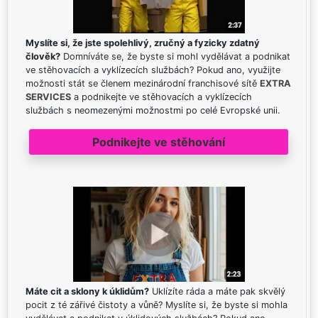
Myslíte si, že jste spolehlivý, zručný a fyzicky zdatný
člověk?
Domníváte se, že byste si mohl vydělávat a podnikat
ve stěhovacích a vyklízecích službách? Pokud ano, využijte
možnosti stát se členem mezinárodní franchisové sítě
EXTRA
SERVICES
a podnikejte ve stěhovacích a vyklízecích
službách s neomezenými možnostmi po celé Evropské unii.
Podnikejte ve stěhování
Máte cit a sklony k úklidům?
Uklízíte ráda a máte pak skvělý
pocit z té zářivé čistoty a vůně? Myslíte si, že byste si mohla