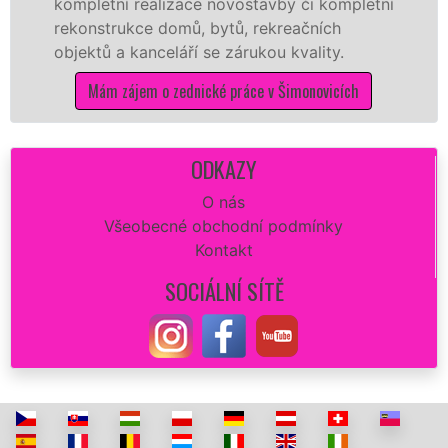
pletní realizace novostavby či kompletní
dokona
onstrukce domů, bytů, rekreačních
sádrok
ektů a kanceláří se zárukou kvality.
dovozu
Mám zájem o zednické práce v Šimonovicích
M
ODKAZY
O nás
Všeobecné obchodní podmínky
Kontakt
SOCIÁLNÍ SÍTĚ