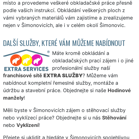
místo a provedeme veškeré obkladačské práce přesně
podle vašich instrukcí. Obkládání veškerých ploch z
vámi vybraných materiálů vám zajistíme a zrealizujeme
nejen v Šimonovicích, ale i v celém okolí Šimonovic.
DALŠÍ SLUŽBY, KTERÉ VÁM MŮŽEME NABÍDNOUT
Máte kromě obkládání a
obkladačských prací zájem i o jiné
profesionální služby naší
franchisové sítě
EXTRA SLUŽBY
? Můžeme vám
nabídnout kompletní řemeslné služby, montáže a
údržbu a stavební práce. Objednejte si naše
Hodinové
manžely
!
Měli byste v Šimonovicích zájem o stěhovací služby
nebo vyklízecí práce? Objednejte si u nás
Stěhování
nebo
Vyklízení
!
Přejete si uklidit a hledáte v Šimonovicích spolehlivou