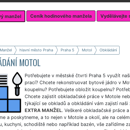
Ceník hodinového manžela
Vydělávejte 
vý manžel
 Manžel
hlavní město Praha
Praha 5
Motol
Obkládání
ÁDÁNÍ MOTOL
Potřebujete v městské čtvrti Praha 5 využít naš
prací? Chcete rekonstruovat bytové jádro v Moto
koupelnu? Potřebujete obložit koupelnu? Potřeb
Chcete zajistit obkladačské práce v Motole ne
týkající se obkladů a obkládání vám zajistí naši
EXTRA MANŽEL
. Veškeré obkladačské práce a
íme a poskytneme, a to nejen v Motole a okolí, ale na celé
, kuchyni, schodiště nebo například bazén, vše zařídíme z