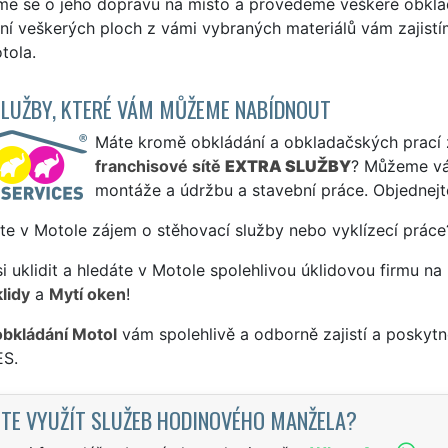
me se o jeho dopravu na místo a provedeme veškeré obklad
í veškerých ploch z vámi vybraných materiálů vám zajistím
tola.
SLUŽBY, KTERÉ VÁM MŮŽEME NABÍDNOUT
Máte kromě obkládání a obkladačských prací zá
franchisové sítě
EXTRA SLUŽBY
? Můžeme vá
montáže a údržbu a stavební práce. Objednejt
te v Motole zájem o stěhovací služby nebo vyklízecí práce
si uklidit a hledáte v Motole spolehlivou úklidovou firmu na
lidy
a
Mytí oken
!
obkládání Motol
vám spolehlivě a odborně zajistí a poskyt
S.
TE VYUŽÍT SLUŽEB HODINOVÉHO MANŽELA?