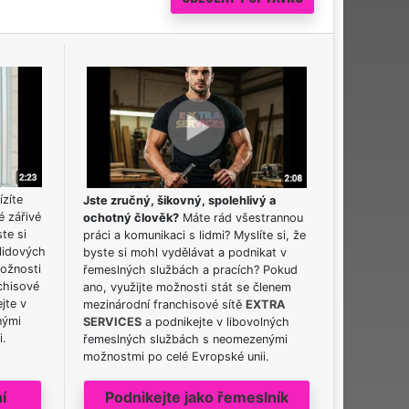
ízíte
Jste zručný, šikovný, spolehlivý a
é zářivé
ochotný člověk?
Máte rád všestrannou
ste si
práci a komunikaci s lidmi? Myslíte si, že
lidových
byste si mohl vydělávat a podnikat v
možnosti
řemeslných službách a pracích? Pokud
chisové
ano, využijte možnosti stát se členem
jte v
mezinárodní franchisové sítě
EXTRA
nými
SERVICES
a podnikejte v libovolných
i.
řemeslných službách s neomezenými
možnostmi po celé Evropské unii.
í
Podnikejte jako řemeslník