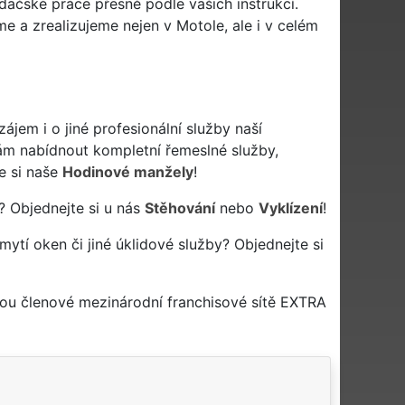
ačské práce přesně podle vašich instrukcí.
e a zrealizujeme nejen v Motole, ale i v celém
jem i o jiné profesionální služby naší
m nabídnout kompletní řemeslné služby,
e si naše
Hodinové manžely
!
? Objednejte si u nás
Stěhování
nebo
Vyklízení
!
 mytí oken či jiné úklidové služby? Objednejte si
nou členové mezinárodní franchisové sítě EXTRA