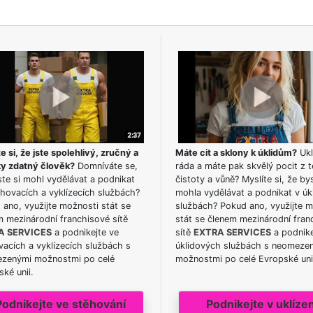
e si, že jste spolehlivý, zručný a
Máte cit a sklony k úklidům?
Ukl
ky zdatný člověk?
Domníváte se,
ráda a máte pak skvělý pocit z t
te si mohl vydělávat a podnikat
čistoty a vůně? Myslíte si, že by
hovacích a vyklízecích službách?
mohla vydělávat a podnikat v úk
ano, využijte možnosti stát se
službách? Pokud ano, využijte 
m mezinárodní franchisové sítě
stát se členem mezinárodní fran
A SERVICES
a podnikejte ve
sítě
EXTRA SERVICES
a podnike
acích a vyklízecích službách s
úklidových službách s neomeze
zenými možnostmi po celé
možnostmi po celé Evropské uni
ké unii.
Podnikejte ve stěhování
Podnikejte v uklízen