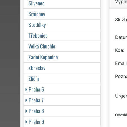
Vyplň
Slivenec
Smíchov
Služb
Stodůlky
Třebonice
Datu
Velká Chuchle
Kde
Zadní Kopanina
Email
Zbraslav
Pozn
Zličín
Praha 6
Urgen
Praha 7
Praha 8
Odeslá
Praha 9