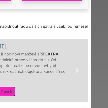
nabídnout řadu dalších extra služeb, od řemesel
Z
Naši hodinoví
denně, 7 dní v 
novostavbu, za
sádrokartonů a
Mám z