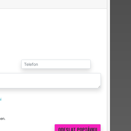
i
en.