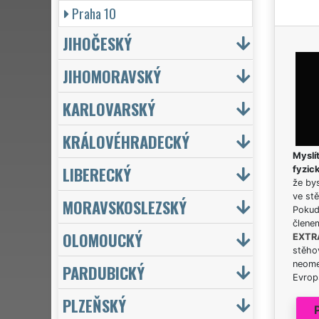
Praha 10
JIHOČESKÝ
JIHOMORAVSKÝ
KARLOVARSKÝ
KRÁLOVÉHRADECKÝ
Myslít
LIBERECKÝ
fyzic
že bys
ve stě
MORAVSKOSLEZSKÝ
Pokud 
člene
OLOMOUCKÝ
EXTR
stěhov
neome
PARDUBICKÝ
Evrops
PLZEŇSKÝ