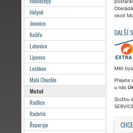
Hlubočepy
postará
Obkládán
Holyně
okolí Mo
Jinonice
DALŠÍ 
Košíře
Lahovice
Lipence
Lochkov
Měli bys
Malá Chuchle
Přejete 
u nás
Úk
Motol
Službu
Radlice
SERVICE
Radotín
CHCE
Řeporyje