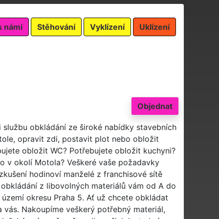
s námi
Stěhování
Vyklízení
Uklízení
Objednat
i službu obkládání ze široké nabídky stavebních
le, opravit zdi, postavit plot nebo obložit
ujete obložit WC? Potřebujete obložit kuchyni?
bo v okolí Motola? Veškeré vaše požadavky
 zkušení hodinoví manželé z franchisové sítě
 obkládání z libovolných materiálů vám od A do
m území okresu Praha 5. Ať už chcete obkládat
a vás. Nakoupíme veškerý potřebný materiál,