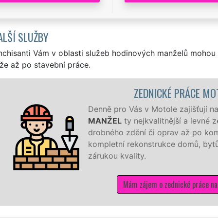
ALŠÍ SLUŽBY
nchisanti Vám v oblasti služeb hodinových manželů mohou 
že až po stavební práce.
ZEDNICKÉ PRÁCE MOTOL
s v Motole zajišťují naši hodinoví manželé sítě
EXTRA
nejkvalitnější a levné zednické práce všeho druhu. Od
ění či oprav až po kompletní realizace novostavby či
konstrukce domů, bytů, rekreačních objektů a kanceláří se
ity.
 zájem o zednické práce na Praze 5