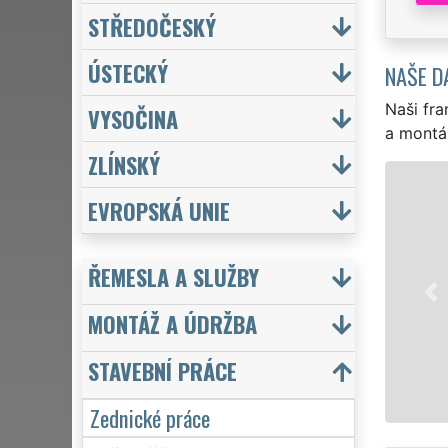
STŘEDOČESKÝ
ÚSTECKÝ
NAŠE D
Naši fra
VYSOČINA
a montá
ZLÍNSKÝ
EVROPSKÁ UNIE
Denně pro Vá
MANŽEL
ty 
ŘEMESLA A SLUŽBY
drobného zd
kompletní re
MONTÁŽ A ÚDRŽBA
zárukou kval
STAVEBNÍ PRÁCE
Mám
Zednické práce