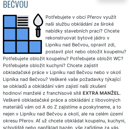
BEČVOU
Potřebujete v obci Přerov využít
naši službu obkládání ze široké
nabídky stavebních prací? Chcete
rekonstruovat bytové jádro v
Lipníku nad Bečvou, opravit zdi,
postavit plot nebo obložit koupelnu?
Potřebujete obložit koupelnu? Potřebujete obložit WC?
Potřebujete obložit kuchyni? Chcete zajistit
obkladačské práce v Lipníku nad Bečvou nebo v okolí
Lipníka nad Bečvou? Veškeré vaše požadavky týkající
se obkladů a obkládání vám zajistí naši zkušení
hodinoví manželé z franchisové sítě
EXTRA MANŽEL
.
Veškeré obkladačské práce a obkládání z libovolných
materiálů vám od A do Z zajistíme a poskytneme, a to
nejen v Lipníku nad Bečvou a okolí, ale na celém území
okresu Přerov. Ať už chcete obkládat koupelnu, kuchyni,
schodiště nebo například bazén, vše zařídíme za vás.