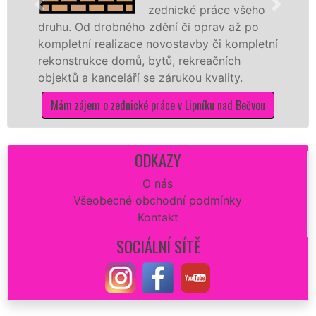
zednické práce všeho
. Od drobného zdění či oprav až po
rekonstr
etní realizace novostavby či kompletní
dokonale
strukce domů, bytů, rekreačních
sádrokar
ů a kanceláří se zárukou kvality.
dovozu m
zájem o zednické práce v Lipníku nad Bečvou
Mám zá
ODKAZY
O nás
Všeobecné obchodní podmínky
Kontakt
SOCIÁLNÍ SÍTĚ