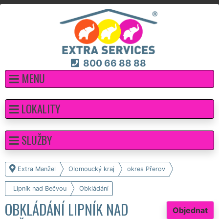
800 66 88 88
MENU
LOKALITY
SLUŽBY
Extra Manžel
Olomoucký kraj
okres Přerov
Lipník nad Bečvou
Obkládání
OBKLÁDÁNÍ LIPNÍK NAD
Objednat