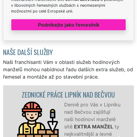
v libovolných řemeslných službách s neomezenými
možnostmi po celé Evropské unii.
Podnikejte jako řemeslník
NAŠE DALŠÍ SLUŽBY
Naši franchisanti Vám v oblasti služeb hodinových
manželů mohou nabídnout řadu dalších extra služeb, od
řemesel a montáže až po stavební práce.
DNICKÉ PRÁCE LIPNÍK NAD BEČVOU
ZDĚN
Denně pro Vás v Lipníku
nad Bečvou zajišťují
naši hodinoví manželé
sítě
EXTRA MANŽEL
ty
nejkvalitnější a levné