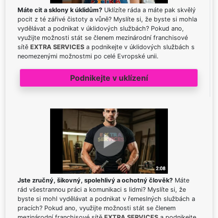
Máte cit a sklony k úklidům?
Uklízíte ráda a máte pak skvělý
pocit z té zářivé čistoty a vůně? Myslíte si, že byste si mohla
vydělávat a podnikat v úklidových službách? Pokud ano,
využijte možnosti stát se členem mezinárodní franchisové
sítě
EXTRA SERVICES
a podnikejte v úklidových službách s
neomezenými možnostmi po celé Evropské unii.
Podnikejte v uklízení
Jste zručný, šikovný, spolehlivý a ochotný člověk?
Máte
rád všestrannou práci a komunikaci s lidmi? Myslíte si, že
byste si mohl vydělávat a podnikat v řemeslných službách a
pracích? Pokud ano, využijte možnosti stát se členem
mezinárodní franchisové sítě
EXTRA SERVICES
a podnikejte