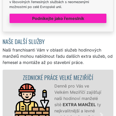
v libovolných řemeslných službách s neomezenými
možnostmi po celé Evropské unii.
Podnikejte jako řemeslník
NAŠE DALŠÍ SLUŽBY
Naši franchisanti Vám v oblasti služeb hodinových
manželů mohou nabídnout řadu dalších extra služeb, od
řemesel a montáže až po stavební práce.
DNICKÉ PRÁCE VELKÉ MEZIŘÍČÍ
ZDĚN
Denně pro Vás ve
Velkém Meziříčí zajišťují
naši hodinoví manželé
sítě
EXTRA MANŽEL
ty
nejkvalitnější a levné