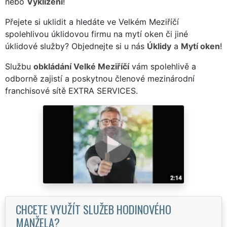
nebo
Vyklízení
!
Přejete si uklidit a hledáte ve Velkém Meziříčí
spolehlivou úklidovou firmu na mytí oken či jiné
úklidové služby? Objednejte si u nás
Úklidy
a
Mytí oken
!
Službu
obkládání Velké Meziříčí
vám spolehlivě a
odborně zajistí a poskytnou členové mezinárodní
franchisové sítě EXTRA SERVICES.
CHCETE VYUŽÍT SLUŽEB HODINOVÉHO
MANŽELA?