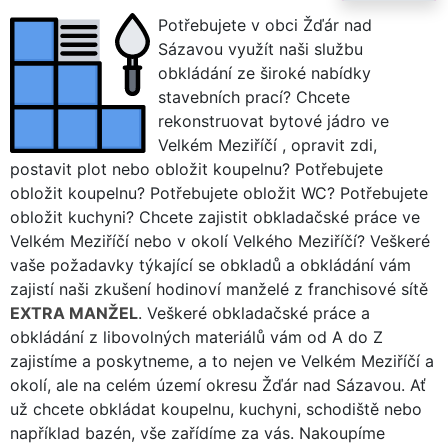
Potřebujete v obci Žďár nad
Sázavou využít naši službu
obkládání ze široké nabídky
stavebních prací? Chcete
rekonstruovat bytové jádro ve
Velkém Meziříčí , opravit zdi,
postavit plot nebo obložit koupelnu? Potřebujete
obložit koupelnu? Potřebujete obložit WC? Potřebujete
obložit kuchyni? Chcete zajistit obkladačské práce ve
Velkém Meziříčí nebo v okolí Velkého Meziříčí? Veškeré
vaše požadavky týkající se obkladů a obkládání vám
zajistí naši zkušení hodinoví manželé z franchisové sítě
EXTRA MANŽEL
. Veškeré obkladačské práce a
obkládání z libovolných materiálů vám od A do Z
zajistíme a poskytneme, a to nejen ve Velkém Meziříčí a
okolí, ale na celém území okresu Žďár nad Sázavou. Ať
už chcete obkládat koupelnu, kuchyni, schodiště nebo
například bazén, vše zařídíme za vás. Nakoupíme