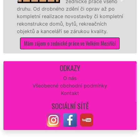
zednické práce všeho
Od drobného zdění či oprav až po
rekonstruk
ní realizace novostavby či kompletní
dokonale ro
rukce domů, bytů, rekreačních
sádrokarto
a kanceláří se zárukou kvality.
dovozu mat
ájem o zednické práce ve Velkém Meziříčí
Mám záje
ODKAZY
O nás
Všeobecné obchodní podmínky
Kontakt
SOCIÁLNÍ SÍTĚ