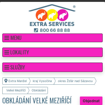
800 66 88 88
MENU
LOKALITY
SLUŽBY
Extra Manžel
kraj Vysočina
okres Žďár nad Sázavou
Velké Meziříčí
Obkládání
OBKLÁDÁNÍ VELKÉ MEZIŘÍČÍ
Objednat