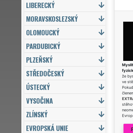
LIBERECKÝ
MORAVSKOSLEZSKÝ
OLOMOUCKÝ
PARDUBICKÝ
PLZEŇSKÝ
Myslít
STŘEDOČESKÝ
fyzic
že bys
ve stě
ÚSTECKÝ
Pokud 
člene
VYSOČINA
EXTR
stěhov
neome
ZLÍNSKÝ
Evrops
EVROPSKÁ UNIE