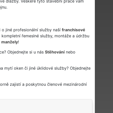
vé dlažby. Veškeré tyto stavební práce vám
jnu.
 jiné profesionální služby naší
franchisové
kompletní řemeslné služby, montáže a údržbu
 manžely
!
ce? Objednejte si u nás
Stěhování
nebo
 na mytí oken či jiné úklidové služby? Objednejte
orně zajistí a poskytnou členové mezinárodní