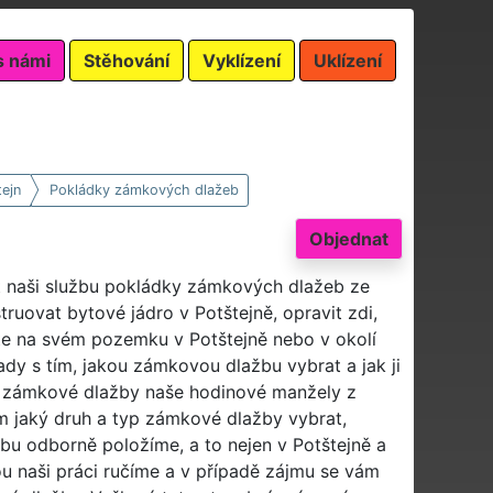
s námi
Stěhování
Vyklízení
Uklízení
ejn
Pokládky zámkových dlažeb
Objednat
t naši službu pokládky zámkových dlažeb ze
ruovat bytové jádro v Potštejně, opravit zdi,
ete na svém pozemku v Potštejně nebo v okolí
dy s tím, jakou zámkovou dlažbu vybrat a jak ji
y zámkové dlažby naše hodinové manžely z
m jaký druh a typ zámkové dlažby vybrat,
u odborně položíme, a to nejen v Potštejně a
u naši práci ručíme a v případě zájmu se vám