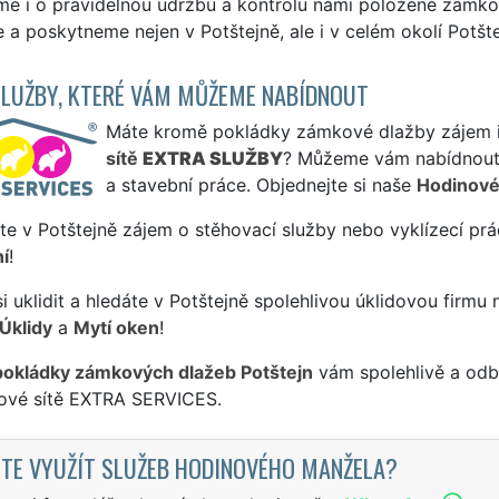
me i o pravidelnou údržbu a kontrolu námi položené zámko
e a poskytneme nejen v Potštejně, ale i v celém okolí Potšte
SLUŽBY, KTERÉ VÁM MŮŽEME NABÍDNOUT
Máte kromě pokládky zámkové dlažby zájem i o
sítě
EXTRA SLUŽBY
? Můžeme vám nabídnout 
a stavební práce. Objednejte si naše
Hodinové
te v Potštejně zájem o stěhovací služby nebo vyklízecí prá
í
!
si uklidit a hledáte v Potštejně spolehlivou úklidovou firmu
Úklidy
a
Mytí oken
!
pokládky zámkových dlažeb Potštejn
vám spolehlivě a odb
sové sítě EXTRA SERVICES.
TE VYUŽÍT SLUŽEB HODINOVÉHO MANŽELA?