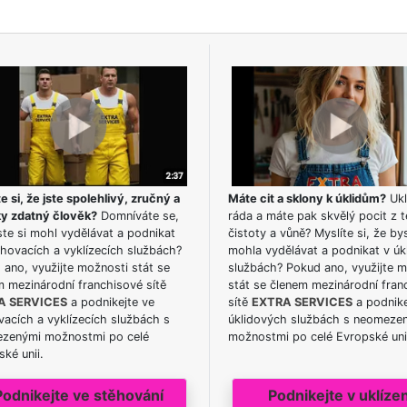
e si, že jste spolehlivý, zručný a
Máte cit a sklony k úklidům?
Ukl
ky zdatný člověk?
Domníváte se,
ráda a máte pak skvělý pocit z t
te si mohl vydělávat a podnikat
čistoty a vůně? Myslíte si, že by
hovacích a vyklízecích službách?
mohla vydělávat a podnikat v úk
ano, využijte možnosti stát se
službách? Pokud ano, využijte 
m mezinárodní franchisové sítě
stát se členem mezinárodní fran
A SERVICES
a podnikejte ve
sítě
EXTRA SERVICES
a podnike
acích a vyklízecích službách s
úklidových službách s neomeze
zenými možnostmi po celé
možnostmi po celé Evropské uni
ké unii.
Podnikejte ve stěhování
Podnikejte v uklízen