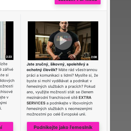
ízíte
Jste zručný, šikovný, spolehlivý a
é zářivé
ochotný člověk?
Máte rád všestrannou
ste si
práci a komunikaci s lidmi? Myslíte si, že
lidových
byste si mohl vydělávat a podnikat v
možnosti
řemeslných službách a pracích? Pokud
chisové
ano, využijte možnosti stát se členem
jte v
mezinárodní franchisové sítě
EXTRA
nými
SERVICES
a podnikejte v libovolných
i.
řemeslných službách s neomezenými
možnostmi po celé Evropské unii.
í
Podnikejte jako řemeslník