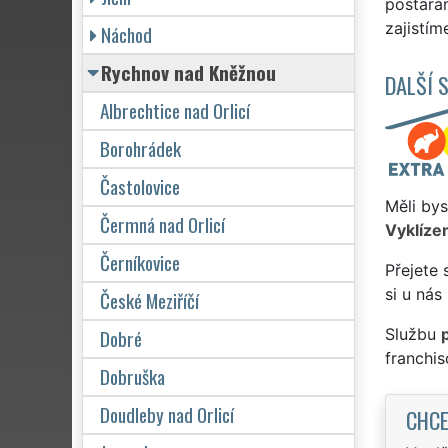
postará
zajistím
Náchod
Rychnov nad Kněžnou
DALŠÍ 
Albrechtice nad Orlicí
Borohrádek
Častolovice
Měli bys
Čermná nad Orlicí
Vyklízen
Černíkovice
Přejete 
si u nás
České Meziříčí
Dobré
Službu
franchi
Dobruška
Doudleby nad Orlicí
CHCE