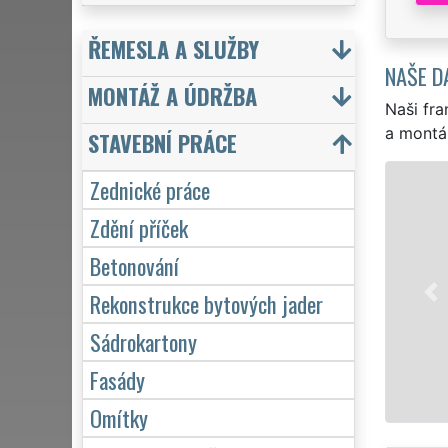
ŘEMESLA A SLUŽBY
NAŠE D
MONTÁŽ A ÚDRŽBA
Naši fra
a montá
STAVEBNÍ PRÁCE
Zednické práce
Zdění příček
Betonování
Rekonstrukce bytových jader
Sádrokartony
Fasády
Omítky