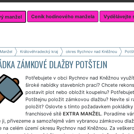
Ceník hodinového manžela
Vydělávejte 
vý manžel
 Manžel
Královéhradecký kraj
okres Rychnov nad Kněžnou
Potšt
ÁDKA ZÁMKOVÉ DLAŽBY POTŠTEJN
Potřebujete v obci Rychnov nad Kněžnou využí
široké nabídky stavebních prací? Chcete rekonst
postavit plot nebo obložit koupelnu? Potřebuj
Potštejnu položit zámkovou dlažbu? Nevíte si ra
položit? Oslovte s tímto požadavkem pokládk
franchisové sítě
EXTRA MANŽEL
. Poradíme vá
 ji, přivezeme a samozřejmě vám vybranou zámkovou dlažb
le na celém území okresu Rychnov nad Kněžnou. Za veškero