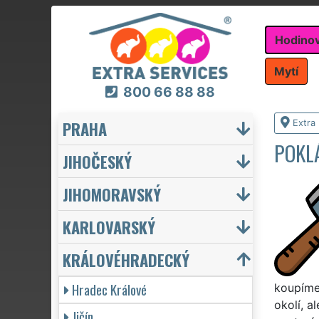
Hodino
Mytí
800 66 88 88
PRAHA
Extra
POKL
JIHOČESKÝ
JIHOMORAVSKÝ
KARLOVARSKÝ
KRÁLOVÉHRADECKÝ
Hradec Králové
koupíme
okolí, a
Jičín