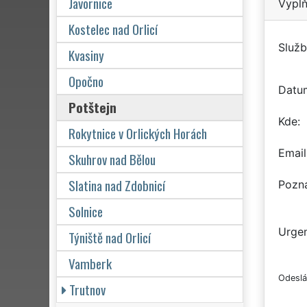
Javornice
Vyplň
Kostelec nad Orlicí
Služb
Kvasiny
Opočno
Datu
Potštejn
Kde
Rokytnice v Orlických Horách
Email
Skuhrov nad Bělou
Slatina nad Zdobnicí
Pozn
Solnice
Urgen
Týniště nad Orlicí
Vamberk
Odeslá
Trutnov