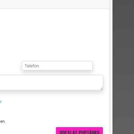
i
en.