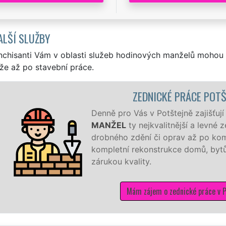
ALŠÍ SLUŽBY
nchisanti Vám v oblasti služeb hodinových manželů mohou 
že až po stavební práce.
ZEDNICKÉ PRÁCE POTŠ
Denně pro Vás v Potštejně zajišťují
MANŽEL
ty nejkvalitnější a levné
drobného zdění či oprav až po kom
kompletní rekonstrukce domů, bytů,
zárukou kvality.
Mám zájem o zednické práce v P