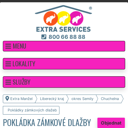
800 66 88 88
MENU
LOKALITY
SLUŽBY
Extra Manžel
Liberecký kraj
okres Semily
Chuchelna
Pokládky zámkových dlažeb
POKLÁDKA ZÁMKOVÉ DLAŽBY
Objednat