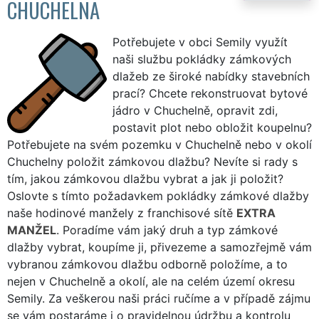
CHUCHELNA
Potřebujete v obci Semily využít
naši službu pokládky zámkových
dlažeb ze široké nabídky stavebních
prací? Chcete rekonstruovat bytové
jádro v Chuchelně, opravit zdi,
postavit plot nebo obložit koupelnu?
Potřebujete na svém pozemku v Chuchelně nebo v okolí
Chuchelny položit zámkovou dlažbu? Nevíte si rady s
tím, jakou zámkovou dlažbu vybrat a jak ji položit?
Oslovte s tímto požadavkem pokládky zámkové dlažby
naše hodinové manžely z franchisové sítě
EXTRA
MANŽEL
. Poradíme vám jaký druh a typ zámkové
dlažby vybrat, koupíme ji, přivezeme a samozřejmě vám
vybranou zámkovou dlažbu odborně položíme, a to
nejen v Chuchelně a okolí, ale na celém území okresu
Semily. Za veškerou naši práci ručíme a v případě zájmu
se vám postaráme i o pravidelnou údržbu a kontrolu