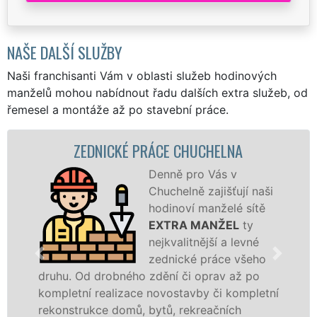
NAŠE DALŠÍ SLUŽBY
Naši franchisanti Vám v oblasti služeb hodinových
manželů mohou nabídnout řadu dalších extra služeb, od
řemesel a montáže až po stavební práce.
ZEDNICKÉ PRÁCE CHUCHELNA
Denně pro Vás v
Chuchelně zajišťují naši
hodinoví manželé sítě
EXTRA MANŽEL
ty
nejkvalitnější a levné
zednické práce všeho
druhu. Od drobného zdění či oprav až po
rek
kompletní realizace novostavby či kompletní
dok
rekonstrukce domů, bytů, rekreačních
sá