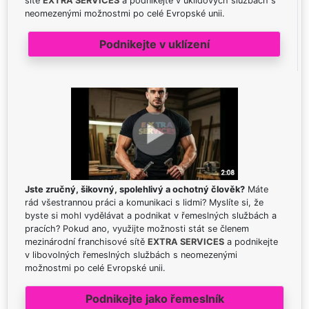
sítě
EXTRA SERVICES
a podnikejte v úklidových službách s
neomezenými možnostmi po celé Evropské unii.
Podnikejte v uklízení
Jste zručný, šikovný, spolehlivý a ochotný člověk?
Máte
rád všestrannou práci a komunikaci s lidmi? Myslíte si, že
byste si mohl vydělávat a podnikat v řemeslných službách a
pracích? Pokud ano, využijte možnosti stát se členem
mezinárodní franchisové sítě
EXTRA SERVICES
a podnikejte
v libovolných řemeslných službách s neomezenými
možnostmi po celé Evropské unii.
Podnikejte jako řemeslník