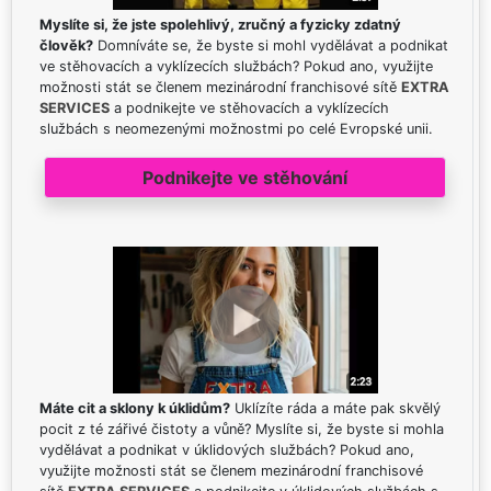
Myslíte si, že jste spolehlivý, zručný a fyzicky zdatný
člověk?
Domníváte se, že byste si mohl vydělávat a podnikat
ve stěhovacích a vyklízecích službách? Pokud ano, využijte
možnosti stát se členem mezinárodní franchisové sítě
EXTRA
SERVICES
a podnikejte ve stěhovacích a vyklízecích
službách s neomezenými možnostmi po celé Evropské unii.
Podnikejte ve stěhování
Máte cit a sklony k úklidům?
Uklízíte ráda a máte pak skvělý
pocit z té zářivé čistoty a vůně? Myslíte si, že byste si mohla
vydělávat a podnikat v úklidových službách? Pokud ano,
využijte možnosti stát se členem mezinárodní franchisové