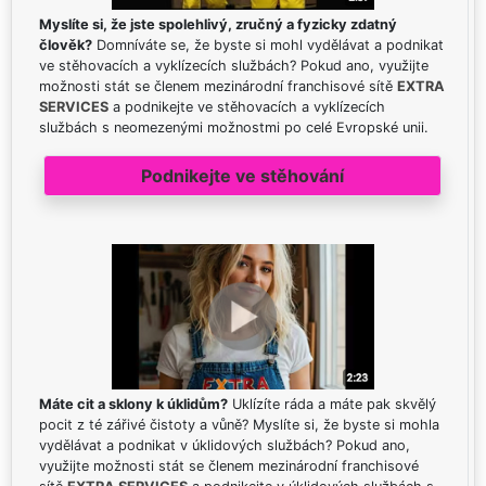
Myslíte si, že jste spolehlivý, zručný a fyzicky zdatný
člověk?
Domníváte se, že byste si mohl vydělávat a podnikat
ve stěhovacích a vyklízecích službách? Pokud ano, využijte
možnosti stát se členem mezinárodní franchisové sítě
EXTRA
SERVICES
a podnikejte ve stěhovacích a vyklízecích
službách s neomezenými možnostmi po celé Evropské unii.
Podnikejte ve stěhování
Máte cit a sklony k úklidům?
Uklízíte ráda a máte pak skvělý
pocit z té zářivé čistoty a vůně? Myslíte si, že byste si mohla
vydělávat a podnikat v úklidových službách? Pokud ano,
využijte možnosti stát se členem mezinárodní franchisové