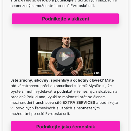
sítě
EXTRA SERVICES
a podnikejte v úklidových službách s
neomezenými možnostmi po celé Evropské unii.
Podnikejte v uklízení
Jste zručný, šikovný, spolehlivý a ochotný člověk?
Máte
rád všestrannou práci a komunikaci s lidmi? Myslíte si, že
byste si mohl vydělávat a podnikat v řemeslných službách a
pracích? Pokud ano, využijte možnosti stát se členem
mezinárodní franchisové sítě
EXTRA SERVICES
a podnikejte
v libovolných řemeslných službách s neomezenými
možnostmi po celé Evropské unii.
Podnikejte jako řemeslník