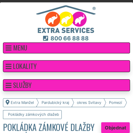
800 66 88 88
MENU
LOKALITY
SLUŽBY
Extra Manžel
Pardubický kraj
okres Svitavy
Pomezí
Pokládky zámkových dlažeb
POKLÁDKA ZÁMKOVÉ DLAŽBY
Objednat