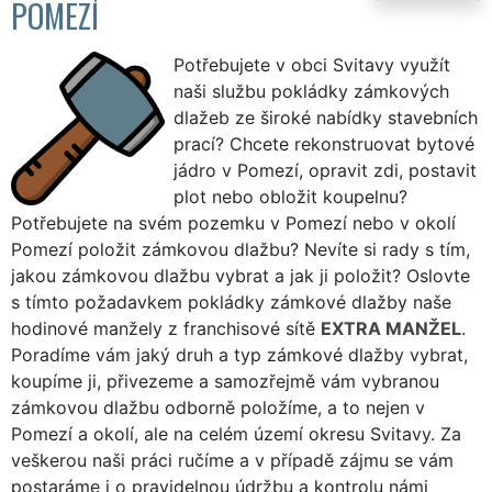
POMEZÍ
Potřebujete v obci Svitavy využít
naši službu pokládky zámkových
dlažeb ze široké nabídky stavebních
prací? Chcete rekonstruovat bytové
jádro v Pomezí, opravit zdi, postavit
plot nebo obložit koupelnu?
Potřebujete na svém pozemku v Pomezí nebo v okolí
Pomezí položit zámkovou dlažbu? Nevíte si rady s tím,
jakou zámkovou dlažbu vybrat a jak ji položit? Oslovte
s tímto požadavkem pokládky zámkové dlažby naše
hodinové manžely z franchisové sítě
EXTRA MANŽEL
.
Poradíme vám jaký druh a typ zámkové dlažby vybrat,
koupíme ji, přivezeme a samozřejmě vám vybranou
zámkovou dlažbu odborně položíme, a to nejen v
Pomezí a okolí, ale na celém území okresu Svitavy. Za
veškerou naši práci ručíme a v případě zájmu se vám
postaráme i o pravidelnou údržbu a kontrolu námi