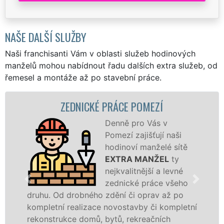
NAŠE DALŠÍ SLUŽBY
Naši franchisanti Vám v oblasti služeb hodinových
manželů mohou nabídnout řadu dalších extra služeb, od
řemesel a montáže až po stavební práce.
ZEDNICKÉ PRÁCE POMEZÍ
Denně pro Vás v
Pomezí zajišťují naši
hodinoví manželé sítě
EXTRA MANŽEL
ty
nejkvalitnější a levné
zednické práce všeho
druhu. Od drobného zdění či oprav až po
no
kompletní realizace novostavby či kompletní
pří
rekonstrukce domů, bytů, rekreačních
da