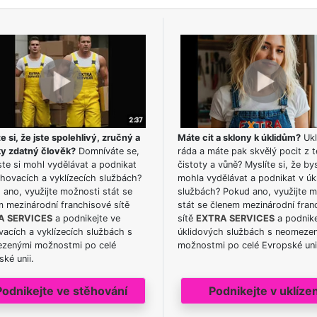
e si, že jste spolehlivý, zručný a
Máte cit a sklony k úklidům?
Ukl
ky zdatný člověk?
Domníváte se,
ráda a máte pak skvělý pocit z t
te si mohl vydělávat a podnikat
čistoty a vůně? Myslíte si, že by
hovacích a vyklízecích službách?
mohla vydělávat a podnikat v úk
ano, využijte možnosti stát se
službách? Pokud ano, využijte 
m mezinárodní franchisové sítě
stát se členem mezinárodní fran
A SERVICES
a podnikejte ve
sítě
EXTRA SERVICES
a podnike
acích a vyklízecích službách s
úklidových službách s neomeze
zenými možnostmi po celé
možnostmi po celé Evropské uni
ké unii.
Podnikejte ve stěhování
Podnikejte v uklízen