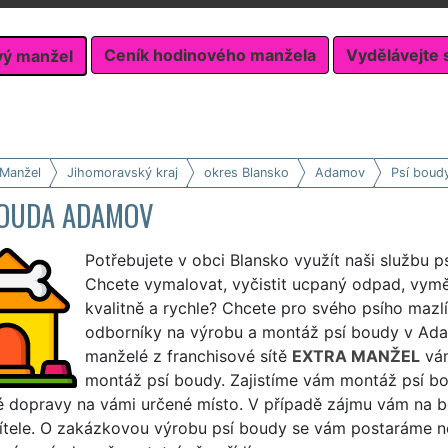
Ceník hodinového manžela
Vydělávejte 
vý manžel
 Manžel
Jihomoravský kraj
okres Blansko
Adamov
Psí boud
BOUDA ADAMOV
Potřebujete v obci Blansko využít naši službu p
Chcete vymalovat, vyčistit ucpaný odpad, vym
kvalitně a rychle? Chcete pro svého psího mazlí
odborníky na výrobu a montáž psí boudy v Ad
manželé z franchisové sítě
EXTRA MANŽEL
vám
montáž psí boudy. Zajistíme vám montáž psí bou
é dopravy na vámi určené místo. V případě zájmu vám na 
řítele. O zakázkovou výrobu psí boudy se vám postaráme ne