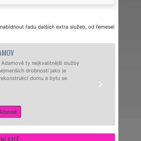
nabídnout řadu dalších extra služeb, od řemesel
 služby
Nabíz
e
a nej
se
zášti
zajis
pro d
NÍ SÍTĚ