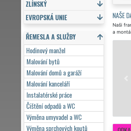
ZLÍNSKÝ
NAŠE D
EVROPSKÁ UNIE
Naši fra
a montá
ŘEMESLA A SLUŽBY
Hodinový manžel
EX
Malování bytů
ho
Malování domů a garáží
př
zá
Malování kanceláří
Instalatérské práce
Čištění odpadů a WC
Výměna umyvadel a WC
Výměna sprchových koutů
ODKA