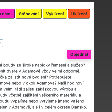
s námi
Stěhování
Vyklízení
Uklízení
y
Objednat
sí boudy ze široké nabídky řemesel a služeb?
ěnit dveře v Adamově vždy velmi odborně,
čka zajistit nové bydlení? Potřebujete
amově nebo v okolí Adamova? Naši hodinoví
 velmi rádi zajistí zakázkovou výrobu a
dy včetně zajištění veškerého materiálu a
boudu vypálíme nebo vyryjeme jméno vašeho
jen v Adamově, ale i v celém okrese Blansko.