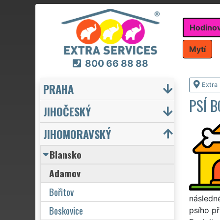
Hodino
Mytí
800 66 88 88
PRAHA
Extra
PSÍ 
JIHOČESKÝ
JIHOMORAVSKÝ
Blansko
Adamov
Bořitov
následn
Boskovice
psího p