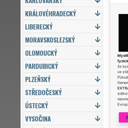
KARLOVARSKÝ
KRÁLOVÉHRADECKÝ
LIBERECKÝ
MORAVSKOSLEZSKÝ
OLOMOUCKÝ
Myslít
fyzic
PARDUBICKÝ
že bys
ve stě
PLZEŇSKÝ
Pokud 
člene
EXTR
STŘEDOČESKÝ
stěhov
neome
ÚSTECKÝ
Evrops
VYSOČINA