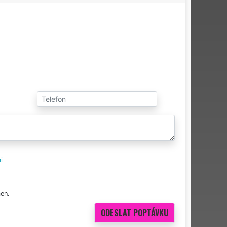
i
en.