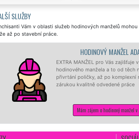
ALŠÍ SLUŽBY
nchisanti Vám v oblasti služeb hodinových manželů mohou 
že až po stavební práce.
HODINOVÝ MANŽEL ADAMOV
TRA MANŽEL pro Vás zajišťuje v Adamově ty nejkvalitnější
dinového manžela a to od těch nejmenších drobností jako j
ivrtání poličky, až po komplexní rekonstrukci domu a bytu 
rukou kvalitně odvedené práce
Mám zájem o hodinový manžel v Adamově
ZY
SOCIÁL