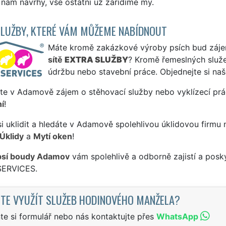
nám návrhy, vše ostatní už zařídíme my.
SLUŽBY, KTERÉ VÁM MŮŽEME NABÍDNOUT
Máte kromě zakázkové výroby psích bud zájem 
sítě
EXTRA SLUŽBY
? Kromě řemeslných slu
údržbu nebo stavební práce. Objednejte si na
te v Adamově zájem o stěhovací služby nebo vyklízecí prá
í
!
si uklidit a hledáte v Adamově spolehlivou úklidovou firmu 
Úklidy
a
Mytí oken
!
psí boudy Adamov
vám spolehlivě a odborně zajistí a posk
SERVICES.
TE VYUŽÍT SLUŽEB HODINOVÉHO MANŽELA?
te si formulář nebo nás kontaktujte přes
WhatsApp