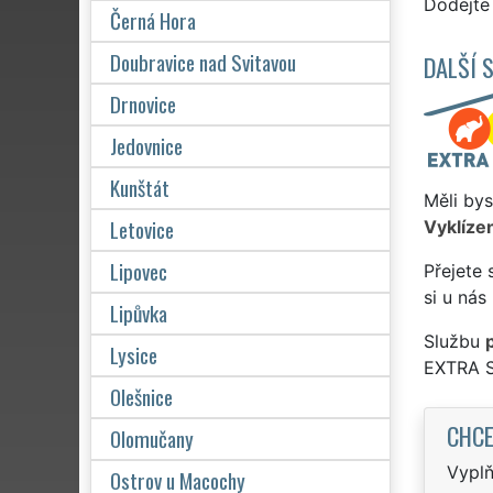
Dodejte 
Černá Hora
Doubravice nad Svitavou
DALŠÍ 
Drnovice
Jedovnice
Kunštát
Měli bys
Letovice
Vyklízen
Lipovec
Přejete 
si u nás
Lipůvka
Službu
Lysice
EXTRA 
Olešnice
CHCE
Olomučany
Vyplň
Ostrov u Macochy