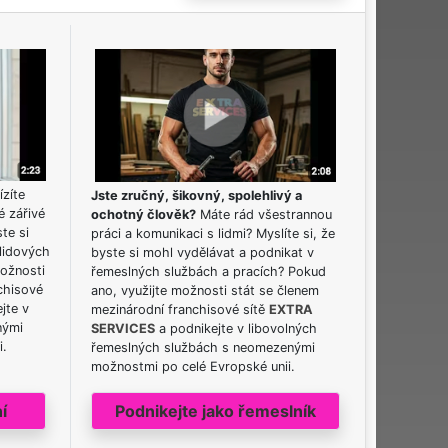
ízíte
Jste zručný, šikovný, spolehlivý a
é zářivé
ochotný člověk?
Máte rád všestrannou
ste si
práci a komunikaci s lidmi? Myslíte si, že
lidových
byste si mohl vydělávat a podnikat v
možnosti
řemeslných službách a pracích? Pokud
chisové
ano, využijte možnosti stát se členem
jte v
mezinárodní franchisové sítě
EXTRA
nými
SERVICES
a podnikejte v libovolných
i.
řemeslných službách s neomezenými
možnostmi po celé Evropské unii.
í
Podnikejte jako řemeslník