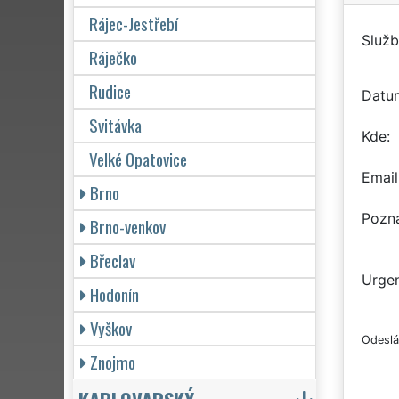
Rájec-Jestřebí
Služb
Ráječko
Rudice
Datu
Svitávka
Kde
Velké Opatovice
Email
Brno
Pozn
Brno-venkov
Břeclav
Urgen
Hodonín
Vyškov
Odeslá
Znojmo