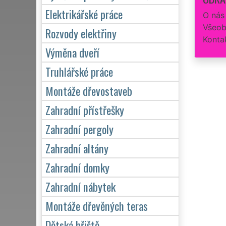
Elektrikářské práce
O nás
Všeob
Rozvody elektřiny
Konta
Výměna dveří
Truhlářské práce
Montáže dřevostaveb
Zahradní přístřešky
Zahradní pergoly
Zahradní altány
Zahradní domky
Zahradní nábytek
Montáže dřevěných teras
Dětská hřiště