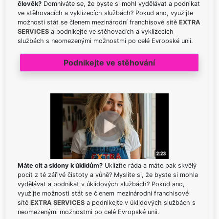
člověk?
Domníváte se, že byste si mohl vydělávat a podnikat
ve stěhovacích a vyklízecích službách? Pokud ano, využijte
možnosti stát se členem mezinárodní franchisové sítě
EXTRA
SERVICES
a podnikejte ve stěhovacích a vyklízecích
službách s neomezenými možnostmi po celé Evropské unii.
Podnikejte ve stěhování
Máte cit a sklony k úklidům?
Uklízíte ráda a máte pak skvělý
pocit z té zářivé čistoty a vůně? Myslíte si, že byste si mohla
vydělávat a podnikat v úklidových službách? Pokud ano,
využijte možnosti stát se členem mezinárodní franchisové
sítě
EXTRA SERVICES
a podnikejte v úklidových službách s
neomezenými možnostmi po celé Evropské unii.