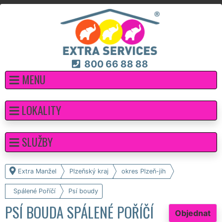
800 66 88 88
MENU
LOKALITY
SLUŽBY
Extra Manžel
Plzeňský kraj
okres Plzeň-jih
Spálené Poříčí
Psí boudy
PSÍ BOUDA SPÁLENÉ POŘÍČÍ
Objednat