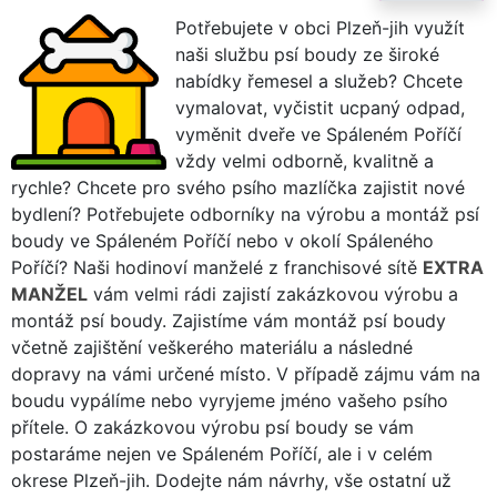
Potřebujete v obci Plzeň-jih využít
naši službu psí boudy ze široké
nabídky řemesel a služeb? Chcete
vymalovat, vyčistit ucpaný odpad,
vyměnit dveře ve Spáleném Poříčí
vždy velmi odborně, kvalitně a
rychle? Chcete pro svého psího mazlíčka zajistit nové
bydlení? Potřebujete odborníky na výrobu a montáž psí
boudy ve Spáleném Poříčí nebo v okolí Spáleného
Poříčí? Naši hodinoví manželé z franchisové sítě
EXTRA
MANŽEL
vám velmi rádi zajistí zakázkovou výrobu a
montáž psí boudy. Zajistíme vám montáž psí boudy
včetně zajištění veškerého materiálu a následné
dopravy na vámi určené místo. V případě zájmu vám na
boudu vypálíme nebo vyryjeme jméno vašeho psího
přítele. O zakázkovou výrobu psí boudy se vám
postaráme nejen ve Spáleném Poříčí, ale i v celém
okrese Plzeň-jih. Dodejte nám návrhy, vše ostatní už