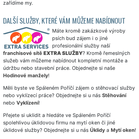
zařídíme my.
DALŠÍ SLUŽBY, KTERÉ VÁM MŮŽEME NABÍDNOUT
Máte kromě zakázkové výroby
psích bud zájem i o jiné
profesionální služby naší
franchisové sítě
EXTRA SLUŽBY
? Kromě řemeslných
služeb vám můžeme nabídnout kompletní montáže a
údržbu nebo stavební práce. Objednejte si naše
Hodinové manžely
!
Měli byste ve Spáleném Poříčí zájem o stěhovací služby
nebo vyklízecí práce? Objednejte si u nás
Stěhování
nebo
Vyklízení
!
Přejete si uklidit a hledáte ve Spáleném Poříčí
spolehlivou úklidovou firmu na mytí oken či jiné
úklidové služby? Objednejte si u nás
Úklidy
a
Mytí oken
!