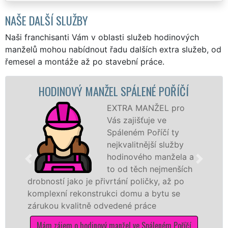
NAŠE DALŠÍ SLUŽBY
Naši franchisanti Vám v oblasti služeb hodinových
manželů mohou nabídnout řadu dalších extra služeb, od
řemesel a montáže až po stavební práce.
HODINOVÝ MANŽEL SPÁLENÉ POŘÍČÍ
EXTRA MANŽEL pro
Vás zajišťuje ve
Spáleném Poříčí ty
nejkvalitnější služby
hodinového manžela a
to od těch nejmenších
drobností jako je přivrtání poličky, až po
komplexní rekonstrukci domu a bytu se
zárukou kvalitně odvedené práce
Mám zájem o hodinový manžel ve Spáleném Poříčí