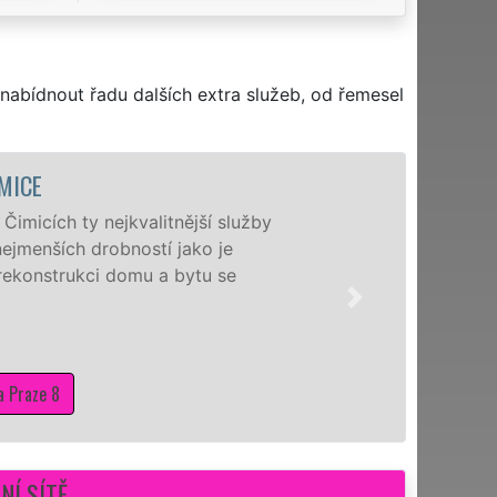
nabídnout řadu dalších extra služeb, od řemesel
MICE
imicích ty nejkvalitnější služby
ejmenších drobností jako je
 rekonstrukci domu a bytu se
a Praze 8
NÍ SÍTĚ