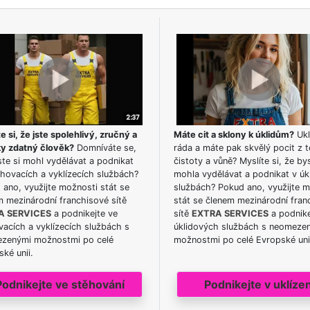
e si, že jste spolehlivý, zručný a
Máte cit a sklony k úklidům?
Ukl
ky zdatný člověk?
Domníváte se,
ráda a máte pak skvělý pocit z t
te si mohl vydělávat a podnikat
čistoty a vůně? Myslíte si, že by
hovacích a vyklízecích službách?
mohla vydělávat a podnikat v úk
ano, využijte možnosti stát se
službách? Pokud ano, využijte 
m mezinárodní franchisové sítě
stát se členem mezinárodní fran
A SERVICES
a podnikejte ve
sítě
EXTRA SERVICES
a podnike
acích a vyklízecích službách s
úklidových službách s neomeze
zenými možnostmi po celé
možnostmi po celé Evropské uni
ké unii.
Podnikejte ve stěhování
Podnikejte v uklízen