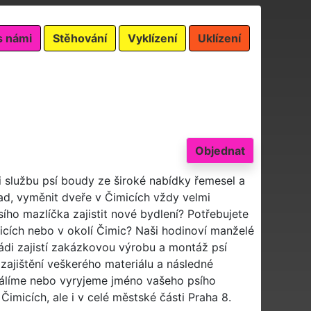
s námi
Stěhování
Vyklízení
Uklízení
Objednat
i službu psí boudy ze široké nabídky řemesel a
ad, vyměnit dveře v Čimicích vždy velmi
ího mazlíčka zajistit nové bydlení? Potřebujete
cích nebo v okolí Čimic? Naši hodinoví manželé
di zajistí zakázkovou výrobu a montáž psí
ajištění veškerého materiálu a následné
álíme nebo vyryjeme jméno vašeho psího
micích, ale i v celé městské části Praha 8.