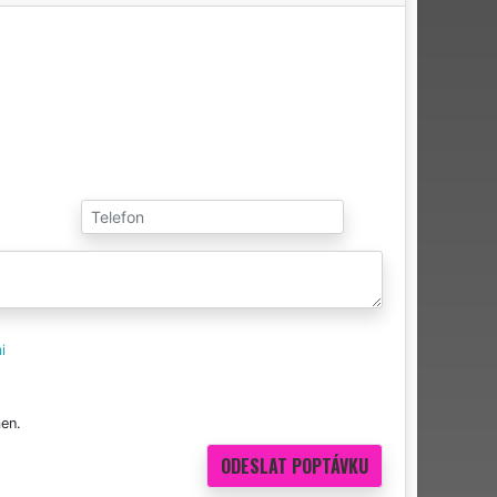
i
en.