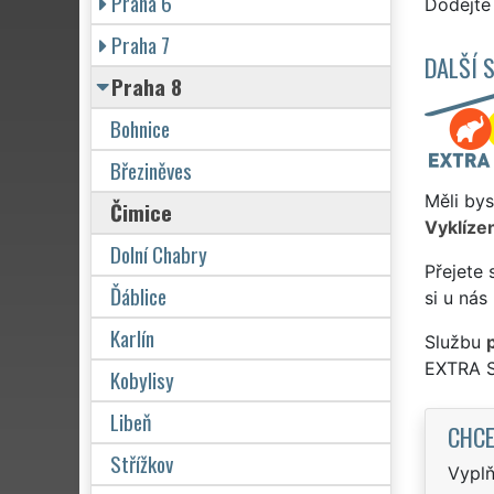
Praha 6
Dodejte 
Praha 7
DALŠÍ 
Praha 8
Bohnice
Březiněves
Měli bys
Čimice
Vyklízen
Dolní Chabry
Přejete 
Ďáblice
si u nás
Karlín
Službu
EXTRA 
Kobylisy
Libeň
CHCE
Střížkov
Vyplň