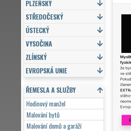
PLZEŇSKÝ
STŘEDOČESKÝ
ÚSTECKÝ
VYSOČINA
ZLÍNSKÝ
Myslít
fyzic
EVROPSKÁ UNIE
že bys
ve stě
Pokud 
člene
ŘEMESLA A SLUŽBY
EXTR
stěhov
Hodinový manžel
neome
Evrops
Malování bytů
Malování domů a garáží