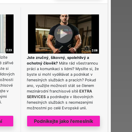
ízíte
Jste zručný, šikovný, spolehlivý a
é zářivé
ochotný člověk?
Máte rád všestrannou
ste si
práci a komunikaci s lidmi? Myslíte si, že
lidových
byste si mohl vydělávat a podnikat v
možnosti
řemeslných službách a pracích? Pokud
chisové
ano, využijte možnosti stát se členem
jte v
mezinárodní franchisové sítě
EXTRA
nými
SERVICES
a podnikejte v libovolných
i.
řemeslných službách s neomezenými
možnostmi po celé Evropské unii.
í
Podnikejte jako řemeslník