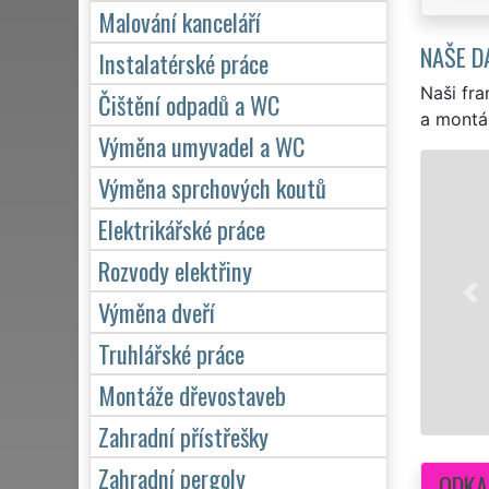
Malování kanceláří
NAŠE D
Instalatérské práce
Naši fra
Čištění odpadů a WC
a montá
Výměna umyvadel a WC
Výměna sprchových koutů
Elektrikářské práce
Rozvody elektřiny
Výměna dveří
Truhlářské práce
Montáže dřevostaveb
Zahradní přístřešky
Zahradní pergoly
ODKA