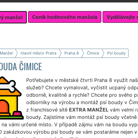
Ceník hodinového manžela
Vydělávejte 
vý manžel
 Manžel
hlavní město Praha
Praha 8
Čimice
Psí boudy
OUDA ČIMICE
Potřebujete v městské čtvrti Praha 8 využít naš
služeb? Chcete vymalovat, vyčistit ucpaný odp
odborně, kvalitně a rychle? Chcete pro svého ps
odborníky na výrobu a montáž psí boudy v Čimi
z franchisové sítě
EXTRA MANŽEL
vám velmi rá
boudy. Zajistíme vám montáž psí boudy včetně z
 na vámi určené místo. V případě zájmu vám na boudu vyp
 O zakázkovou výrobu psí boudy se vám postaráme nejen v Či