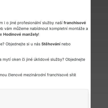
i o jiné profesionální služby naší
franchisové
žeb vám můžeme nabídnout kompletní montáže a
še
Hodinové manžely
!
ce? Objednejte si u nás
Stěhování
nebo
na mytí oken či jiné úklidové služby? Objednejte
tnou členové mezinárodní franchisové sítě