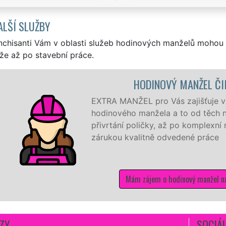
ALŠÍ SLUŽBY
nchisanti Vám v oblasti služeb hodinových manželů mohou 
že až po stavební práce.
HODINOVÝ MANŽEL ČI
EXTRA MANŽEL pro Vás zajišťuje v Č
hodinového manžela a to od těch n
přivrtání poličky, až po komplexní
zárukou kvalitně odvedené práce
Mám zájem o hodinový manžel n
ZY
SOCIÁL