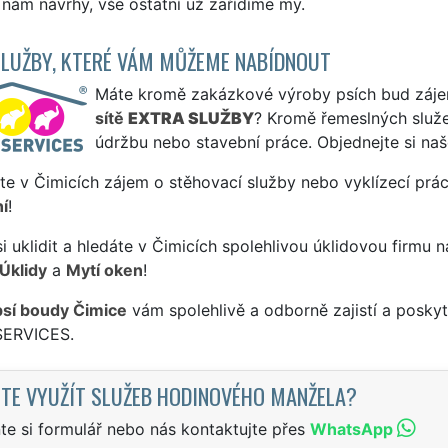
nám návrhy, vše ostatní už zařídíme my.
SLUŽBY, KTERÉ VÁM MŮŽEME NABÍDNOUT
Máte kromě zakázkové výroby psích bud zájem 
sítě
EXTRA SLUŽBY
? Kromě řemeslných slu
údržbu nebo stavební práce. Objednejte si na
te v Čimicích zájem o stěhovací služby nebo vyklízecí prá
í
!
si uklidit a hledáte v Čimicích spolehlivou úklidovou firmu 
Úklidy
a
Mytí oken
!
psí boudy Čimice
vám spolehlivě a odborně zajistí a posky
SERVICES.
TE VYUŽÍT SLUŽEB HODINOVÉHO MANŽELA?
te si formulář nebo nás kontaktujte přes
WhatsApp