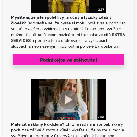
Myslíte si, že jste spolehlivý, zručný a fyzicky zdatný
člověk?
Domníváte se, že byste si mohl vydělávat a podnikat
ve stěhovacích a vyklízecích službách? Pokud ano, využijte
možnosti stát se členem mezinárodní franchisové sítě
EXTRA
SERVICES
a podnikejte ve stěhovacích a vyklízecích
službách s neomezenými možnostmi po celé Evropské unii.
Podnikejte ve stěhování
Máte cit a sklony k úklidům?
Uklízíte ráda a máte pak skvělý
pocit z té zářivé čistoty a vůně? Myslíte si, že byste si mohla
vydělávat a podnikat v úklidových službách? Pokud ano,