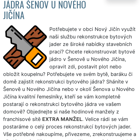
JÁDRA ŠENOV U NOVÉHO
JIČÍNA
Potřebujete v obci Nový Jičín využít
naši službu rekonstrukce bytových
jader ze široké nabídky stavebních
prací? Chcete rekonstruovat bytové
jádro v Šenově u Nového Jičína,
opravit zdi, postavit plot nebo
obložit koupelnu? Potřebujete ve svém bytě, baráku či
domě zajistit rekonstrukci bytového jádra? Sháníte v
Šenově u Nového Jičína nebo v okolí Šenova u Nového
Jičína kvalitní řemeslníky, kteří se vám kompletně
postarají o rekonstrukci bytového jádra ve vašem
domově? Objednejte si naše hodinové manžely z
franchisové sítě
EXTRA MANŽEL
. Velice rádi se vám
postaráme o celý proces rekonstrukcí bytových jader.
Vše potřebné nakoupíme, přivezeme, zrekonstruujeme a