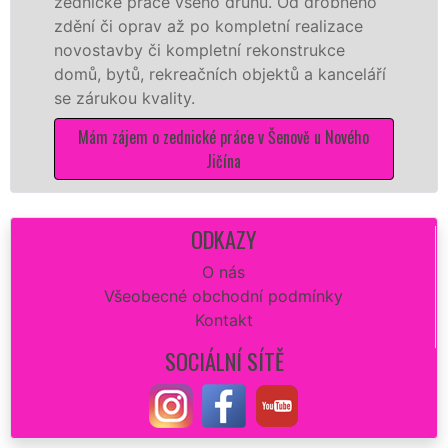
ednické práce všeho druhu. Od drobného
yton
dění či oprav až po kompletní realizace
mate
ovostavby či kompletní rekonstrukce
stav
omů, bytů, rekreačních objektů a kanceláří
e zárukou kvality.
Mám
Mám zájem o zednické práce v Šenově u Nového
Jičína
ODKAZY
O nás
Všeobecné obchodní podmínky
Kontakt
SOCIÁLNÍ SÍTĚ