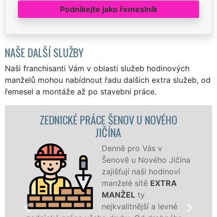
Podnikejte jako řemeslník
NAŠE DALŠÍ SLUŽBY
Naši franchisanti Vám v oblasti služeb hodinových
manželů mohou nabídnout řadu dalších extra služeb, od
řemesel a montáže až po stavební práce.
ZEDNICKÉ PRÁCE ŠENOV U NOVÉHO
ZD
JIČÍNA
Denně pro Vás v
Šenově u Nového Jičína
zajišťují naši hodinoví
manželé sítě
EXTRA
MANŽEL
ty
jedn
nejkvalitnější a levné
zaji