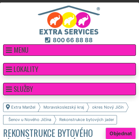
800 66 88 88
MENU
LOKALITY
SLUŽBY
Extra Manžel
Moravskoslezský kraj
okres Nový Jičín
Šenov u Nového Jičína
Rekonstrukce bytových jader
REKONSTRUKCE BYTOVÉHO
Objednat