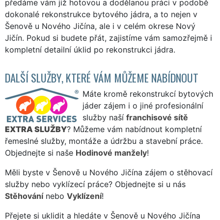
předáme vám již hotovou a dodělanou práci v podobě
dokonalé rekonstrukce bytového jádra, a to nejen v
Šenově u Nového Jičína, ale i v celém okrese Nový
Jičín. Pokud si budete přát, zajistíme vám samozřejmě i
kompletní detailní úklid po rekonstrukci jádra.
DALŠÍ SLUŽBY, KTERÉ VÁM MŮŽEME NABÍDNOUT
Máte kromě rekonstrukcí bytových
jáder zájem i o jiné profesionální
služby naší
franchisové sítě
EXTRA SLUŽBY
? Můžeme vám nabídnout kompletní
řemeslné služby, montáže a údržbu a stavební práce.
Objednejte si naše
Hodinové manžely
!
Měli byste v Šenově u Nového Jičína zájem o stěhovací
služby nebo vyklízecí práce? Objednejte si u nás
Stěhování
nebo
Vyklízení
!
Přejete si uklidit a hledáte v Šenově u Nového Jičína