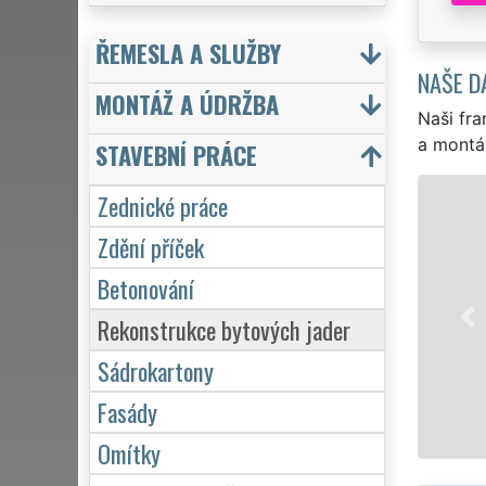
ŘEMESLA A SLUŽBY
NAŠE D
MONTÁŽ A ÚDRŽBA
Naši fra
a montá
STAVEBNÍ PRÁCE
Zednické práce
Zdění příček
Betonování
Rekonstrukce bytových jader
Sádrokartony
Fasády
Omítky