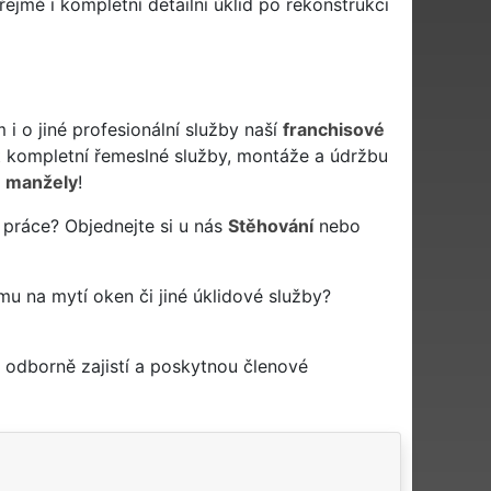
jmě i kompletní detailní úklid po rekonstrukci
i o jiné profesionální služby naší
franchisové
kompletní řemeslné služby, montáže a údržbu
 manžely
!
 práce? Objednejte si u nás
Stěhování
nebo
rmu na mytí oken či jiné úklidové služby?
 odborně zajistí a poskytnou členové