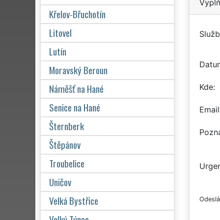
Vyplň
Křelov-Břuchotín
Litovel
Služb
Lutín
Datu
Moravský Beroun
Náměšť na Hané
Kde
Senice na Hané
Email
Šternberk
Pozn
Štěpánov
Troubelice
Urgen
Uničov
Velká Bystřice
Odeslá
Velký Týnec