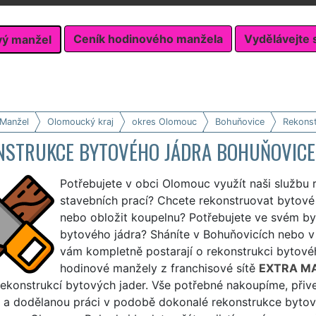
Ceník hodinového manžela
Vydělávejte 
vý manžel
 Manžel
Olomoucký kraj
okres Olomouc
Bohuňovice
Rekonst
NSTRUKCE BYTOVÉHO JÁDRA BOHUŇOVICE
Potřebujete v obci Olomouc využít naši službu 
stavebních prací? Chcete rekonstruovat bytové j
nebo obložit koupelnu? Potřebujete ve svém byt
bytového jádra? Sháníte v Bohuňovicích nebo v o
vám kompletně postarají o rekonstrukci bytové
hodinové manžely z franchisové sítě
EXTRA M
rekonstrukcí bytových jader. Vše potřebné nakoupíme, při
a dodělanou práci v podobě dokonalé rekonstrukce bytového