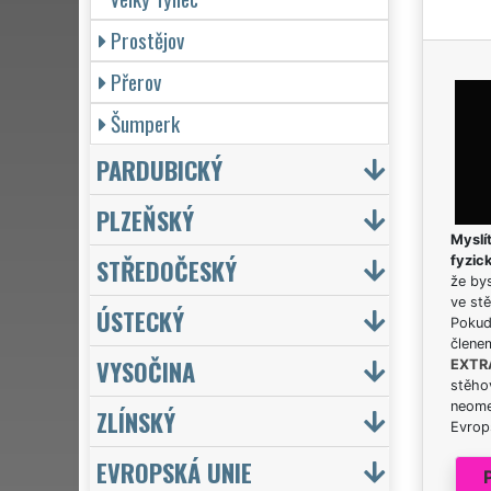
Prostějov
Přerov
Šumperk
PARDUBICKÝ
PLZEŇSKÝ
Myslít
STŘEDOČESKÝ
fyzic
že bys
ve stě
ÚSTECKÝ
Pokud 
člene
VYSOČINA
EXTR
stěhov
neome
ZLÍNSKÝ
Evrops
EVROPSKÁ UNIE