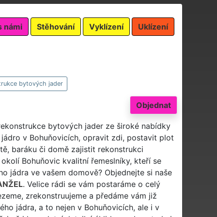
s námi
Stěhování
Vyklízení
Uklízení
rukce bytových jader
Objednat
rekonstrukce bytových jader ze široké nabídky
ádro v Bohuňovicích, opravit zdi, postavit plot
ě, baráku či domě zajistit rekonstrukci
kolí Bohuňovic kvalitní řemeslníky, kteří se
ho jádra ve vašem domově? Objednejte si naše
ANŽEL
. Velice rádi se vám postaráme o celý
vezeme, zrekonstruujeme a předáme vám již
 jádra, a to nejen v Bohuňovicích, ale i v