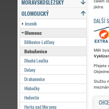
MORAVSKOSLEZSKÝ
celém ok
jádra.
OLOMOUCKÝ
DALŠÍ 
Jeseník
Olomouc
Bělkovice-Lašťany
Bohuňovice
Měli bys
Vyklízen
Dlouhá Loučka
Přejete 
Dolany
Objednej
Drahanovice
Službu
Hlubočky
mezinár
Hněvotín
CHCE
Horka nad Moravou