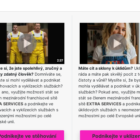
e si, že jste spolehlivý, zručný a
Máte cit a sklony k úklidům?
Ukl
ky zdatný člověk?
Domníváte se,
ráda a máte pak skvělý pocit z t
te si mohl vydělávat a podnikat
čistoty a vůně? Myslíte si, že by
hovacích a vyklízecích službách?
mohla vydělávat a podnikat v úk
ano, využijte možnosti stát se
službách? Pokud ano, využijte 
m mezinárodní franchisové sítě
stát se členem mezinárodní fran
A SERVICES
a podnikejte ve
sítě
EXTRA SERVICES
a podnike
acích a vyklízecích službách s
úklidových službách s neomeze
zenými možnostmi po celé
možnostmi po celé Evropské uni
ké unii.
Podnikejte ve stěhování
Podnikejte v uklízen