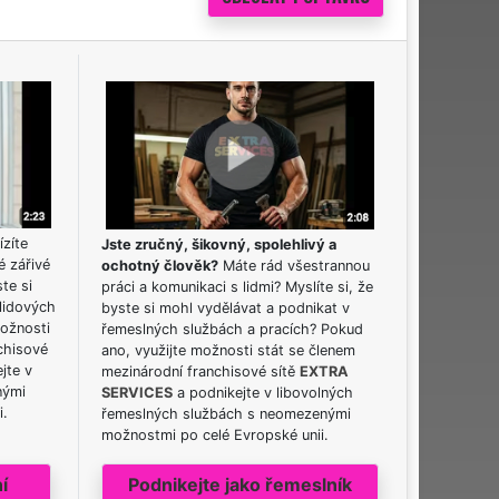
ízíte
Jste zručný, šikovný, spolehlivý a
é zářivé
ochotný člověk?
Máte rád všestrannou
ste si
práci a komunikaci s lidmi? Myslíte si, že
lidových
byste si mohl vydělávat a podnikat v
možnosti
řemeslných službách a pracích? Pokud
chisové
ano, využijte možnosti stát se členem
jte v
mezinárodní franchisové sítě
EXTRA
nými
SERVICES
a podnikejte v libovolných
i.
řemeslných službách s neomezenými
možnostmi po celé Evropské unii.
í
Podnikejte jako řemeslník