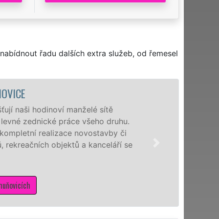
nabídnout řadu dalších extra služeb, od řemesel
ŇOVICE
ují naši hodinoví manželé sítě
a levné zednické práce všeho druhu.
kompletní realizace novostavby či
 rekreačních objektů a kanceláří se
huňovicích