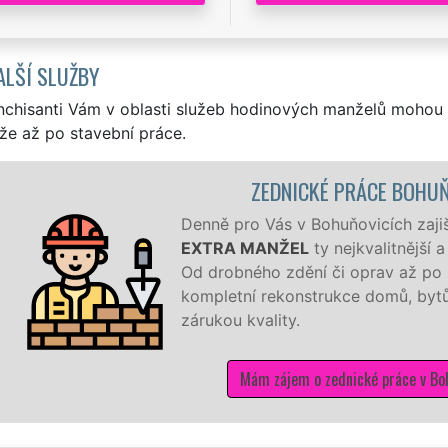
ALŠÍ SLUŽBY
nchisanti Vám v oblasti služeb hodinových manželů mohou 
že až po stavební práce.
ZEDNICKÉ PRÁCE BOHU
Denně pro Vás v Bohuňovicích zajišť
EXTRA MANŽEL
ty nejkvalitnější 
Od drobného zdění či oprav až po 
kompletní rekonstrukce domů, bytů,
zárukou kvality.
Mám zájem o zednické práce v Bo