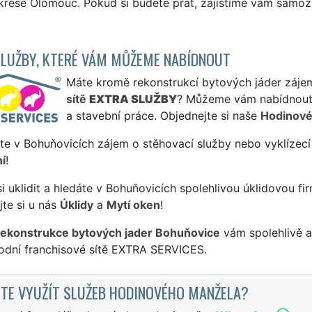
rese Olomouc. Pokud si budete přát, zajistíme vám samozře
SLUŽBY, KTERÉ VÁM MŮŽEME NABÍDNOUT
Máte kromě rekonstrukcí bytových jáder zájem 
sítě
EXTRA SLUŽBY
? Můžeme vám nabídnout 
a stavební práce. Objednejte si naše
Hodinové
te v Bohuňovicích zájem o stěhovací služby nebo vyklízecí
í
!
si uklidit a hledáte v Bohuňovicích spolehlivou úklidovou fi
te si u nás
Úklidy
a
Mytí oken
!
rekonstrukce bytových jader Bohuňovice
vám spolehlivě a
odní franchisové sítě EXTRA SERVICES.
TE VYUŽÍT SLUŽEB HODINOVÉHO MANŽELA?