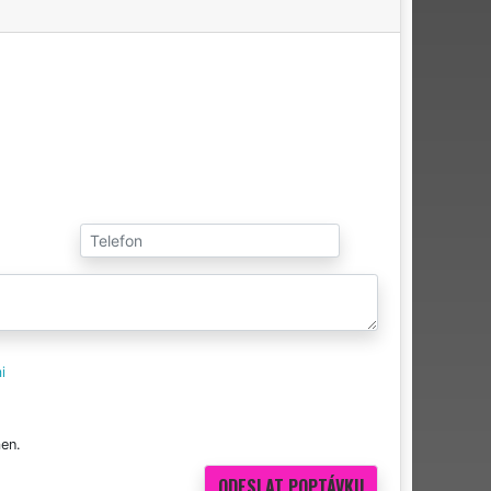
i
en.