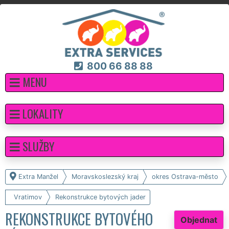
800 66 88 88
MENU
LOKALITY
SLUŽBY
Extra Manžel
Moravskoslezský kraj
okres Ostrava-město
Vratimov
Rekonstrukce bytových jader
REKONSTRUKCE BYTOVÉHO
Objednat