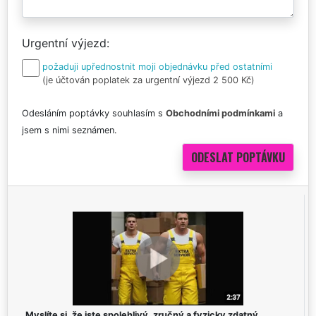
Urgentní výjezd
požaduji upřednostnit moji objednávku před ostatními
(je účtován poplatek za urgentní výjezd 2 500 Kč)
Odesláním poptávky souhlasím s
Obchodními podmínkami
a
jsem s nimi seznámen.
Myslíte si, že jste spolehlivý, zručný a fyzicky zdatný