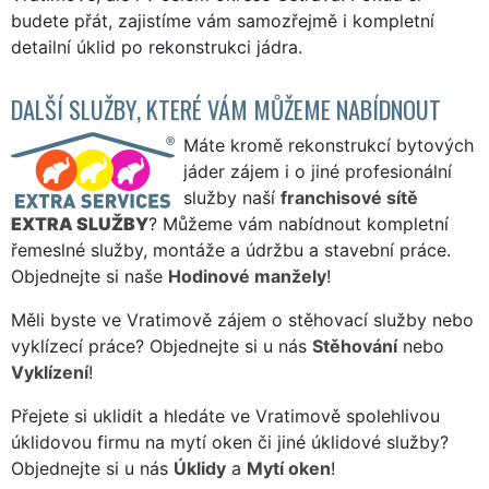
budete přát, zajistíme vám samozřejmě i kompletní
detailní úklid po rekonstrukci jádra.
DALŠÍ SLUŽBY, KTERÉ VÁM MŮŽEME NABÍDNOUT
Máte kromě rekonstrukcí bytových
jáder zájem i o jiné profesionální
služby naší
franchisové sítě
EXTRA SLUŽBY
? Můžeme vám nabídnout kompletní
řemeslné služby, montáže a údržbu a stavební práce.
Objednejte si naše
Hodinové manžely
!
Měli byste ve Vratimově zájem o stěhovací služby nebo
vyklízecí práce? Objednejte si u nás
Stěhování
nebo
Vyklízení
!
Přejete si uklidit a hledáte ve Vratimově spolehlivou
úklidovou firmu na mytí oken či jiné úklidové služby?
Objednejte si u nás
Úklidy
a
Mytí oken
!