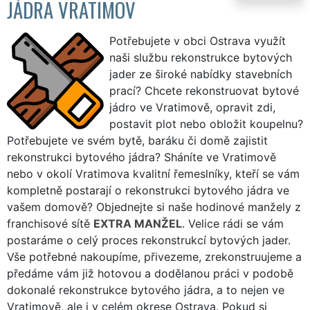
JÁDRA VRATIMOV
Potřebujete v obci Ostrava využít
naši službu rekonstrukce bytových
jader ze široké nabídky stavebních
prací? Chcete rekonstruovat bytové
jádro ve Vratimově, opravit zdi,
postavit plot nebo obložit koupelnu?
Potřebujete ve svém bytě, baráku či domě zajistit
rekonstrukci bytového jádra? Sháníte ve Vratimově
nebo v okolí Vratimova kvalitní řemeslníky, kteří se vám
kompletně postarají o rekonstrukci bytového jádra ve
vašem domově? Objednejte si naše hodinové manžely z
franchisové sítě
EXTRA MANŽEL
. Velice rádi se vám
postaráme o celý proces rekonstrukcí bytových jader.
Vše potřebné nakoupíme, přivezeme, zrekonstruujeme a
předáme vám již hotovou a dodělanou práci v podobě
dokonalé rekonstrukce bytového jádra, a to nejen ve
Vratimově, ale i v celém okrese Ostrava. Pokud si