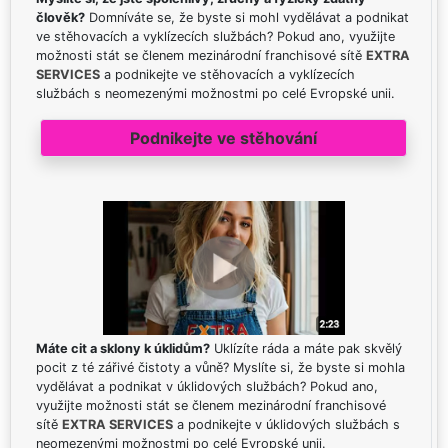
člověk?
Domníváte se, že byste si mohl vydělávat a podnikat
ve stěhovacích a vyklízecích službách? Pokud ano, využijte
možnosti stát se členem mezinárodní franchisové sítě
EXTRA
SERVICES
a podnikejte ve stěhovacích a vyklízecích
službách s neomezenými možnostmi po celé Evropské unii.
Podnikejte ve stěhování
Máte cit a sklony k úklidům?
Uklízíte ráda a máte pak skvělý
pocit z té zářivé čistoty a vůně? Myslíte si, že byste si mohla
vydělávat a podnikat v úklidových službách? Pokud ano,
využijte možnosti stát se členem mezinárodní franchisové
sítě
EXTRA SERVICES
a podnikejte v úklidových službách s
neomezenými možnostmi po celé Evropské unii.