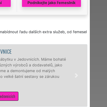
í
Podnikejte jako řemeslník
nabídnout řadu dalších extra služeb, od řemesel
MONT
é
Naši hodinoví 
Jedovnicích a 
výrobců. Ať už 
německé Nobili
smontují levně,
Mám záje