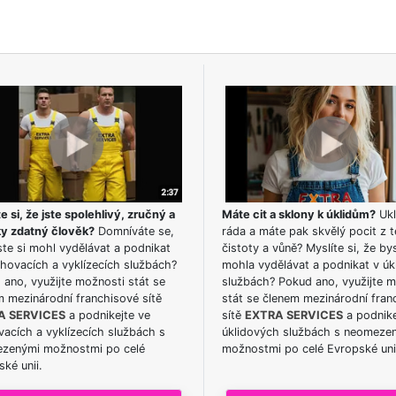
e si, že jste spolehlivý, zručný a
Máte cit a sklony k úklidům?
Ukl
ky zdatný člověk?
Domníváte se,
ráda a máte pak skvělý pocit z t
te si mohl vydělávat a podnikat
čistoty a vůně? Myslíte si, že by
hovacích a vyklízecích službách?
mohla vydělávat a podnikat v úk
ano, využijte možnosti stát se
službách? Pokud ano, využijte 
m mezinárodní franchisové sítě
stát se členem mezinárodní fran
A SERVICES
a podnikejte ve
sítě
EXTRA SERVICES
a podnike
acích a vyklízecích službách s
úklidových službách s neomeze
zenými možnostmi po celé
možnostmi po celé Evropské uni
ké unii.