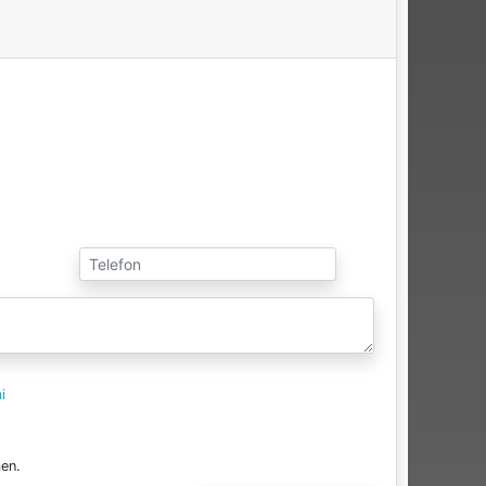
i
en.