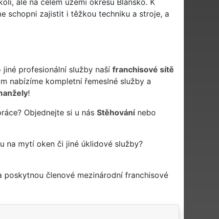
kolí, ale na celém území okresu Blansko. K
schopni zajistit i těžkou techniku a stroje, a
jiné profesionální služby naší
franchisové sítě
m nabízíme kompletní řemeslné služby a
manžely
!
práce? Objednejte si u nás
Stěhování
nebo
mu na mytí oken či jiné úklidové služby?
 a poskytnou členové mezinárodní franchisové