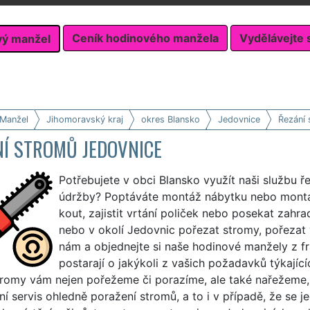
Ceník hodinového manžela
Vydělávejte 
vý manžel
 Manžel
Jihomoravský kraj
okres Blansko
Jedovnice
Řezání 
NÍ STROMŮ JEDOVNICE
Potřebujete v obci Blansko využít naši službu ř
údržby? Poptáváte montáž nábytku nebo montá
kout, zajistit vrtání poliček nebo posekat zahr
nebo v okolí Jedovnic pořezat stromy, pořezat v
nám a objednejte si naše hodinové manžely z f
postarají o jakýkoli z vašich požadavků týkající
Stromy vám nejen pořežeme či porazíme, ale také nařežeme
í servis ohledně poražení stromů, a to i v případě, že se j