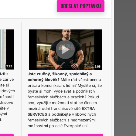
ízíte
Jste zručný, šikovný, spolehlivý a
é zářivé
ochotný člověk?
Máte rád všestrannou
ste si
práci a komunikaci s lidmi? Myslíte si, že
lidových
byste si mohl vydělávat a podnikat v
možnosti
řemeslných službách a pracích? Pokud
chisové
ano, využijte možnosti stát se členem
jte v
mezinárodní franchisové sítě
EXTRA
nými
SERVICES
a podnikejte v libovolných
i.
řemeslných službách s neomezenými
možnostmi po celé Evropské unii.