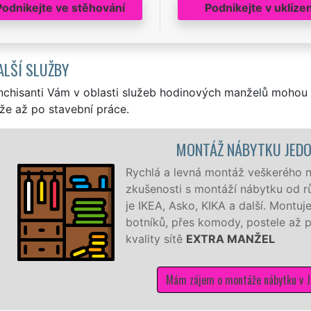
Podnikejte ve stěhování
Podnikejte v uklízen
ALŠÍ SLUŽBY
nchisanti Vám v oblasti služeb hodinových manželů mohou 
že až po stavební práce.
NTÁŽ NÁBYTKU JEDOVNICE
vná montáž veškerého nábytku v Jedovnicích. Máme bohat
s montáží nábytku od různých výrobců a dodavatelů, jako
ko, KIKA a další. Montujeme a demontujeme od malých
s komody, postele až po velké šatní sestavy se zárukou
EXTRA MANŽEL
ájem o montáže nábytku v Jedovnicích