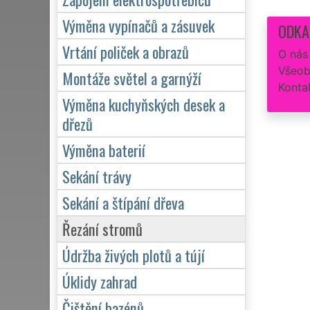
Výměna vypínačů a zásuvek
ODKA
Vrtání poliček a obrazů
O nás
Všeob
Montáže světel a garnýží
Konta
Výměna kuchyňských desek a
dřezů
Výměna baterií
Sekání trávy
Sekání a štípání dřeva
Řezání stromů
Údržba živých plotů a tújí
Úklidy zahrad
Čištění bazénů