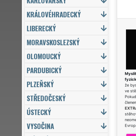
KARLOVARSKÝ
KRÁLOVÉHRADECKÝ
LIBERECKÝ
MORAVSKOSLEZSKÝ
OLOMOUCKÝ
PARDUBICKÝ
Myslít
fyzic
PLZEŇSKÝ
že bys
ve stě
STŘEDOČESKÝ
Pokud 
člene
EXTR
ÚSTECKÝ
stěhov
neome
VYSOČINA
Evrops