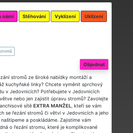
s námi
Stěhování
Vyklízení
Uklízení
stromů
Objednat
ezání stromů ze široké nabídky montáží a
ž kuchyňské linky? Chcete vyměnit sprchový
adu v Jedovnicích? Potřebujete v Jedovnicích
ětve nebo jen zajistit úpravu stromů? Zavolejte
ranchisové sítě
EXTRA MANŽEL
, kteří se vám
ch se řezání stromů či větví v Jedovnicích a jeho
, naštípeme a poskládáme. Zajistíme vám
edná o řezání stromu, které je komplikované