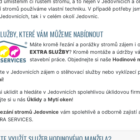
d umístěním či růstem stromu, a to nejen v Jedovnicích a o
 stromů používáme vlastní techniku. V případě potřeby jsme 
 Jedovnicích, tak i v celém okolí Jedovnic.
SLUŽBY, KTERÉ VÁM MŮŽEME NABÍDNOUT
Máte kromě řezání a porážky stromů zájem i o 
EXTRA SLUŽBY
? Kromě montáže a údržby vá
stavební práce. Objednejte si naše
Hodinové 
te v Jedovnicích zájem o stěhovací služby nebo vyklízecí 
í
!
si uklidit a hledáte v Jedovnicích spolehlivou úklidovou fir
te si u nás
Úklidy
a
Mytí oken
!
řezání stromů Jedovnice
vám spolehlivě a odborně zajistí
TRA SERVICES.
TE VYUŽÍT SLUŽEB HODINOVÉHO MANŽELA?