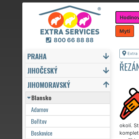
Hodino
Mytí
800 66 88 88
PRAHA
Extra
ŘEZÁ
JIHOČESKÝ
JIHOMORAVSKÝ
Blansko
Adamov
Bořitov
okolí. 
Boskovice
kompletn