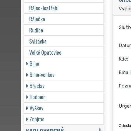
Rájec-Jestřebí
Vyplň
Ráječko
Služb
Rudice
Svitávka
Datu
Velké Opatovice
Kde
Brno
Email
Brno-venkov
Břeclav
Pozn
Hodonín
Urgen
Vyškov
Znojmo
Odeslá