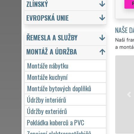
ZLÍNSKÝ
EVROPSKÁ UNIE
NAŠE D
ŘEMESLA A SLUŽBY
Naši fra
a montá
MONTÁŽ A ÚDRŽBA
MO
Montáže nábytku
Rychlá a le
Montáže kuchyní
zkušenosti 
Montáže bytových doplňků
je IKEA, As
botníků, pře
Údržby interiérů
kvality sítě
Údržby exteriérů
Mám z
Pokládka koberců a PVC
Zapojení elektrospotřebičů