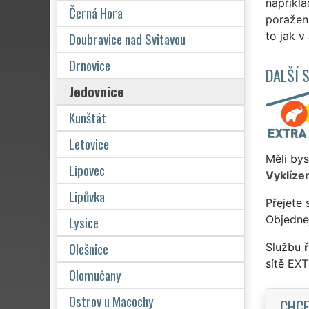
napříkla
Černá Hora
poražení
Doubravice nad Svitavou
to jak v
Drnovice
DALŠÍ 
Jedovnice
Kunštát
Letovice
Měli bys
Lipovec
Vyklízen
Lipůvka
Přejete 
Lysice
Objednej
Olešnice
Službu
sítě EX
Olomučany
Ostrov u Macochy
CHCE