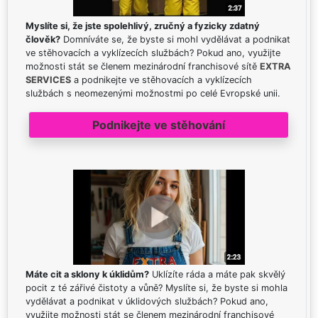
Myslíte si, že jste spolehlivý, zručný a fyzicky zdatný
člověk?
Domníváte se, že byste si mohl vydělávat a podnikat
ve stěhovacích a vyklízecích službách? Pokud ano, využijte
možnosti stát se členem mezinárodní franchisové sítě
EXTRA
SERVICES
a podnikejte ve stěhovacích a vyklízecích
službách s neomezenými možnostmi po celé Evropské unii.
Podnikejte ve stěhování
Máte cit a sklony k úklidům?
Uklízíte ráda a máte pak skvělý
pocit z té zářivé čistoty a vůně? Myslíte si, že byste si mohla
vydělávat a podnikat v úklidových službách? Pokud ano,
využijte možnosti stát se členem mezinárodní franchisové