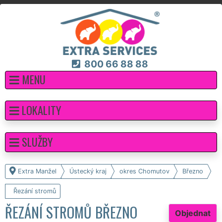
800 66 88 88
MENU
LOKALITY
SLUŽBY
Extra Manžel
Ústecký kraj
okres Chomutov
Březno
Řezání stromů
ŘEZÁNÍ STROMŮ BŘEZNO
Objednat