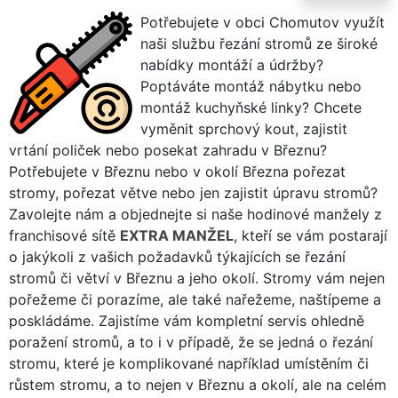
Potřebujete v obci Chomutov využít
naši službu řezání stromů ze široké
nabídky montáží a údržby?
Poptáváte montáž nábytku nebo
montáž kuchyňské linky? Chcete
vyměnit sprchový kout, zajistit
vrtání poliček nebo posekat zahradu v Březnu?
Potřebujete v Březnu nebo v okolí Března pořezat
stromy, pořezat větve nebo jen zajistit úpravu stromů?
Zavolejte nám a objednejte si naše hodinové manžely z
franchisové sítě
EXTRA MANŽEL
, kteří se vám postarají
o jakýkoli z vašich požadavků týkajících se řezání
stromů či větví v Březnu a jeho okolí. Stromy vám nejen
pořežeme či porazíme, ale také nařežeme, naštípeme a
poskládáme. Zajistíme vám kompletní servis ohledně
poražení stromů, a to i v případě, že se jedná o řezání
stromu, které je komplikované například umístěním či
růstem stromu, a to nejen v Březnu a okolí, ale na celém