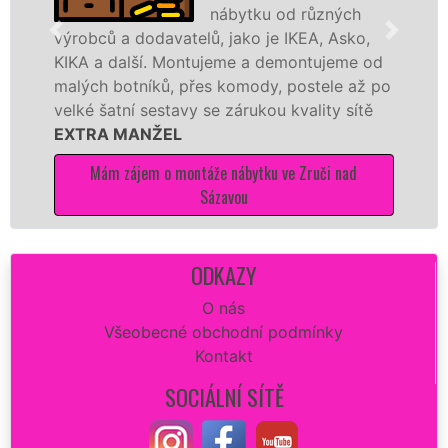
nábytku od různých
a dodavatelů, jako je IKEA, Asko,
různých vý
další. Montujeme a demontujeme od
Ikei či kva
botníků, přes komody, postele až po
Nobilie, m
tní sestavy se zárukou kvality sítě
tuto kuchyň
 MANŽEL
kvalitně.
 zájem o montáže nábytku ve Zruči nad
Mám záj
Sázavou
ODKAZY
O nás
Všeobecné obchodní podmínky
Kontakt
SOCIÁLNÍ SÍTĚ