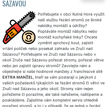
SÁZAVOU
Potřebujete v obci Kutná Hora využít
naši službu řezání stromů ze široké
nabídky montáží a údržby?
Poptáváte montáž nábytku nebo
montáž kuchyňské linky? Chcete
vyměnit sprchový kout, zajistit
vrtání poliček nebo posekat zahradu ve Zruči nad
Sázavou? Potřebujete ve Zruči nad Sázavou nebo v
okolí Zruče nad Sázavou pořezat stromy, pořezat větve
nebo jen zajistit úpravu stromů? Zavolejte nám a
objednejte si naše hodinové manžely z franchisové sítě
EXTRA MANŽEL
, kteří se vám postarají o jakýkoli z
vašich požadavků týkajících se řezání stromů či větví ve
Zruči nad Sázavou a jeho okolí. Stromy vám nejen
pořežeme či porazíme, ale také nařežeme, naštípeme a
poskládáme. Zajistíme vám kompletní servis ohledně
poražení stromů, a to i v případě, že se jedná o řezání