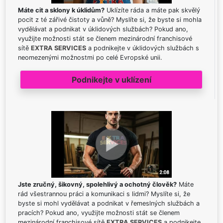
Máte cit a sklony k úklidům?
Uklízíte ráda a máte pak skvělý
pocit z té zářivé čistoty a vůně? Myslíte si, že byste si mohla
vydělávat a podnikat v úklidových službách? Pokud ano,
využijte možnosti stát se členem mezinárodní franchisové
sítě
EXTRA SERVICES
a podnikejte v úklidových službách s
neomezenými možnostmi po celé Evropské unii.
Podnikejte v uklízení
Jste zručný, šikovný, spolehlivý a ochotný člověk?
Máte
rád všestrannou práci a komunikaci s lidmi? Myslíte si, že
byste si mohl vydělávat a podnikat v řemeslných službách a
pracích? Pokud ano, využijte možnosti stát se členem
mezinárodní franchisové sítě
EXTRA SERVICES
a podnikejte