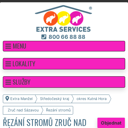
800 66 88 88
MENU
LOKALITY
SLUŽBY
Extra Manžel
Středočeský kraj
okres Kutná Hora
Zruč nad Sázavou
Řezání stromů
ŘEZÁNÍ STROMŮ ZRUČ NAD
Objednat