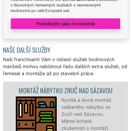
v libovolných řemeslných službách s neomezenými
možnostmi po celé Evropské unii.
Podnikejte jako řemeslník
NAŠE DALŠÍ SLUŽBY
Naši franchisanti Vám v oblasti služeb hodinových
manželů mohou nabídnout řadu dalších extra služeb, od
řemesel a montáže až po stavební práce.
Ž NÁBYTKU ZRUČ NAD SÁZAVOU
MONTÁŽ 
Rychlá a levná montáž
veškerého nábytku ve
Zruči nad Sázavou.
Máme bohaté
zkušenosti s montáží