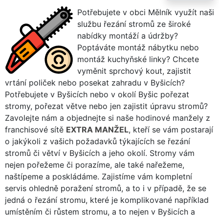
Potřebujete v obci Mělník využít naši
službu řezání stromů ze široké
nabídky montáží a údržby?
Poptáváte montáž nábytku nebo
montáž kuchyňské linky? Chcete
vyměnit sprchový kout, zajistit
vrtání poliček nebo posekat zahradu v Byšicích?
Potřebujete v Byšicích nebo v okolí Byšic pořezat
stromy, pořezat větve nebo jen zajistit úpravu stromů?
Zavolejte nám a objednejte si naše hodinové manžely z
franchisové sítě
EXTRA MANŽEL
, kteří se vám postarají
o jakýkoli z vašich požadavků týkajících se řezání
stromů či větví v Byšicích a jeho okolí. Stromy vám
nejen pořežeme či porazíme, ale také nařežeme,
naštípeme a poskládáme. Zajistíme vám kompletní
servis ohledně poražení stromů, a to i v případě, že se
jedná o řezání stromu, které je komplikované například
umístěním či růstem stromu, a to nejen v Byšicích a