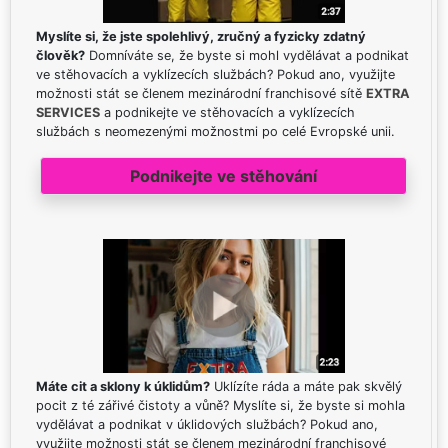
Myslíte si, že jste spolehlivý, zručný a fyzicky zdatný
člověk?
Domníváte se, že byste si mohl vydělávat a podnikat
ve stěhovacích a vyklízecích službách? Pokud ano, využijte
možnosti stát se členem mezinárodní franchisové sítě
EXTRA
SERVICES
a podnikejte ve stěhovacích a vyklízecích
službách s neomezenými možnostmi po celé Evropské unii.
Podnikejte ve stěhování
Máte cit a sklony k úklidům?
Uklízíte ráda a máte pak skvělý
pocit z té zářivé čistoty a vůně? Myslíte si, že byste si mohla
vydělávat a podnikat v úklidových službách? Pokud ano,
využijte možnosti stát se členem mezinárodní franchisové