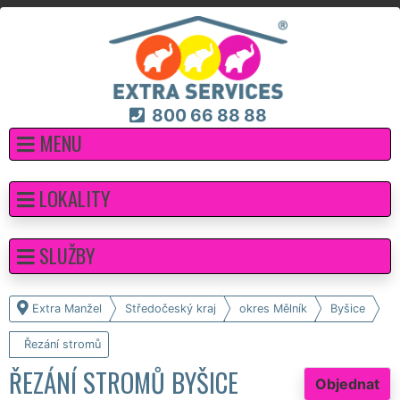
800 66 88 88
MENU
LOKALITY
SLUŽBY
Extra Manžel
Středočeský kraj
okres Mělník
Byšice
Řezání stromů
ŘEZÁNÍ STROMŮ BYŠICE
Objednat