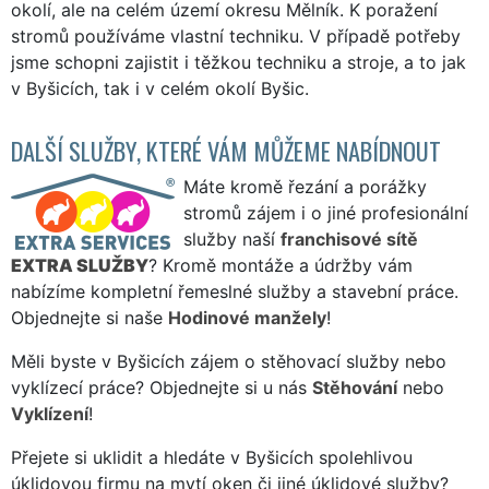
okolí, ale na celém území okresu Mělník. K poražení
stromů používáme vlastní techniku. V případě potřeby
jsme schopni zajistit i těžkou techniku a stroje, a to jak
v Byšicích, tak i v celém okolí Byšic.
DALŠÍ SLUŽBY, KTERÉ VÁM MŮŽEME NABÍDNOUT
Máte kromě řezání a porážky
stromů zájem i o jiné profesionální
služby naší
franchisové sítě
EXTRA SLUŽBY
? Kromě montáže a údržby vám
nabízíme kompletní řemeslné služby a stavební práce.
Objednejte si naše
Hodinové manžely
!
Měli byste v Byšicích zájem o stěhovací služby nebo
vyklízecí práce? Objednejte si u nás
Stěhování
nebo
Vyklízení
!
Přejete si uklidit a hledáte v Byšicích spolehlivou
úklidovou firmu na mytí oken či jiné úklidové služby?