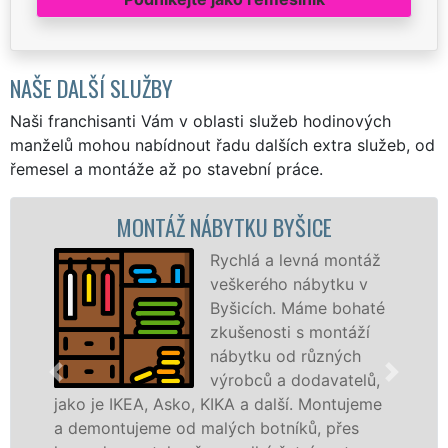
NAŠE DALŠÍ SLUŽBY
Naši franchisanti Vám v oblasti služeb hodinových
manželů mohou nabídnout řadu dalších extra služeb, od
řemesel a montáže až po stavební práce.
MONTÁŽ NÁBYTKU BYŠICE
MO
Rychlá a levná montáž
veškerého nábytku v
Byšicích. Máme bohaté
zkušenosti s montáží
nábytku od různých
výrobců a dodavatelů,
IKEA, Asko, KIKA a další. Montujeme
výrobců. Ať
tujeme od malých botníků, přes
kvalitnějš