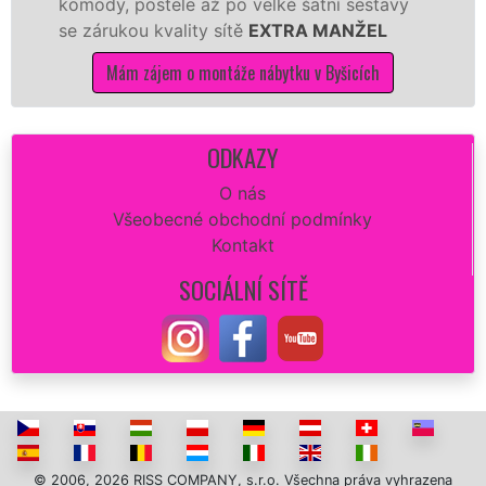
 postele až po velké šatní sestavy
manželé sí
ou kvality sítě
EXTRA MANŽEL
kuchyň smon
m zájem o montáže nábytku v Byšicích
Mám z
ODKAZY
O nás
Všeobecné obchodní podmínky
Kontakt
SOCIÁLNÍ SÍTĚ
© 2006, 2026 RISS COMPANY, s.r.o. Všechna práva vyhrazena