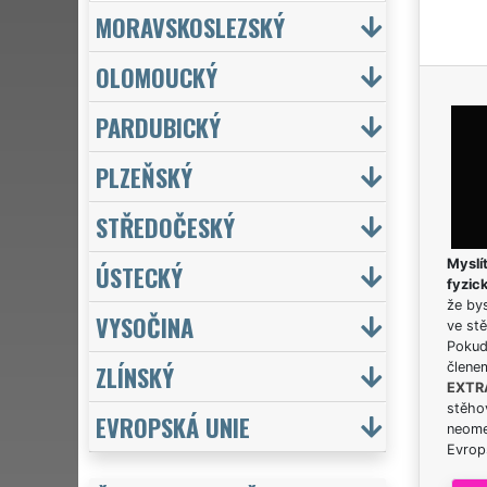
MORAVSKOSLEZSKÝ
OLOMOUCKÝ
PARDUBICKÝ
PLZEŇSKÝ
STŘEDOČESKÝ
Myslít
ÚSTECKÝ
fyzic
že bys
VYSOČINA
ve stě
Pokud 
ZLÍNSKÝ
člene
EXTR
stěhov
EVROPSKÁ UNIE
neome
Evrops