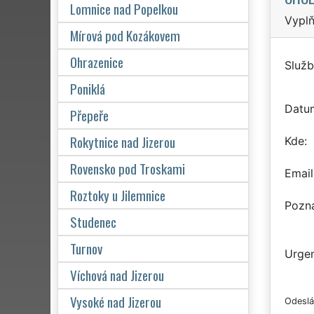
Lomnice nad Popelkou
Vyplň
Mírová pod Kozákovem
Ohrazenice
Služb
Poniklá
Datu
Přepeře
Rokytnice nad Jizerou
Kde
Rovensko pod Troskami
Email
Roztoky u Jilemnice
Pozn
Studenec
Turnov
Urgen
Víchová nad Jizerou
Vysoké nad Jizerou
Odeslá