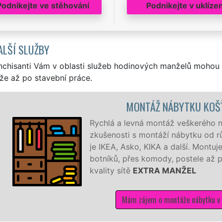
Podnikejte ve stěhování
Podnikejte v uklízen
ALŠÍ SLUŽBY
nchisanti Vám v oblasti služeb hodinových manželů mohou 
že až po stavební práce.
MONTÁŽ NÁBYTKU KOŠ
Rychlá a levná montáž veškerého n
zkušenosti s montáží nábytku od rů
je IKEA, Asko, KIKA a další. Mont
botníků, přes komody, postele až p
kvality sítě
EXTRA MANŽEL
Mám zájem o montáže nábytku v K