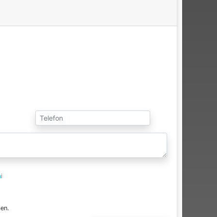
i
en.