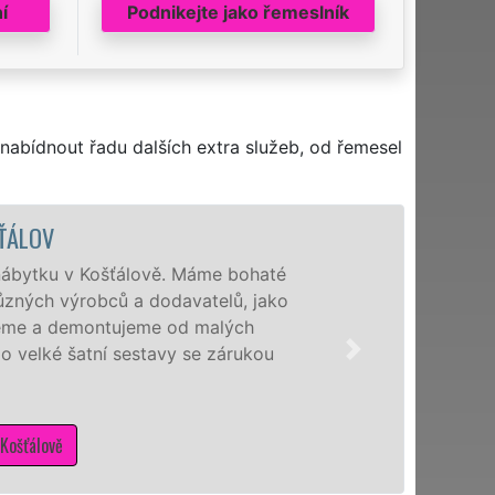
í
Podnikejte jako řemeslník
nabídnout řadu dalších extra služeb, od řemesel
ŤÁLOV
ábytku v Košťálově. Máme bohaté
zných výrobců a dodavatelů, jako
ujeme a demontujeme od malých
o velké šatní sestavy se zárukou
ošťálově