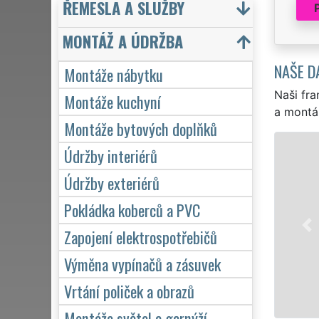
ŘEMESLA A SLUŽBY
MONTÁŽ A ÚDRŽBA
NAŠE D
Montáže nábytku
Naši fra
Montáže kuchyní
a montá
Montáže bytových doplňků
Údržby interiérů
Údržby exteriérů
Pokládka koberců a PVC
Zapojení elektrospotřebičů
Výměna vypínačů a zásuvek
Vrtání poliček a obrazů
Montáže světel a garnýží