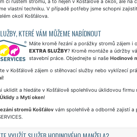
m či růstem stromu, a to nejen v Košťálově a okolí, ale na
e vlastní techniku. V případě potřeby jsme schopni zajistit 
celém okolí Košťálova.
SLUŽBY, KTERÉ VÁM MŮŽEME NABÍDNOUT
Máte kromě řezání a porážky stromů zájem i o 
EXTRA SLUŽBY
? Kromě montáže a údržby vá
stavební práce. Objednejte si naše
Hodinové 
te v Košťálově zájem o stěhovací služby nebo vyklízecí pr
í
!
si uklidit a hledáte v Košťálově spolehlivou úklidovou firmu
Úklidy
a
Mytí oken
!
řezání stromů Košťálov
vám spolehlivě a odborně zajistí a
SERVICES.
TE VYUŽÍT SLUŽEB HODINOVÉHO MANŽELA?