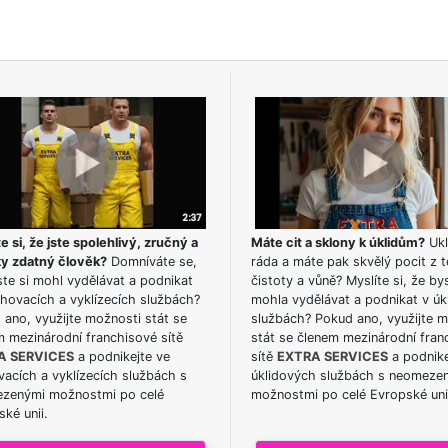
e si, že jste spolehlivý, zručný a
Máte cit a sklony k úklidům?
Ukl
ky zdatný člověk?
Domníváte se,
ráda a máte pak skvělý pocit z t
te si mohl vydělávat a podnikat
čistoty a vůně? Myslíte si, že by
hovacích a vyklízecích službách?
mohla vydělávat a podnikat v úk
ano, využijte možnosti stát se
službách? Pokud ano, využijte 
m mezinárodní franchisové sítě
stát se členem mezinárodní fran
A SERVICES
a podnikejte ve
sítě
EXTRA SERVICES
a podnike
acích a vyklízecích službách s
úklidových službách s neomeze
zenými možnostmi po celé
možnostmi po celé Evropské uni
ké unii.