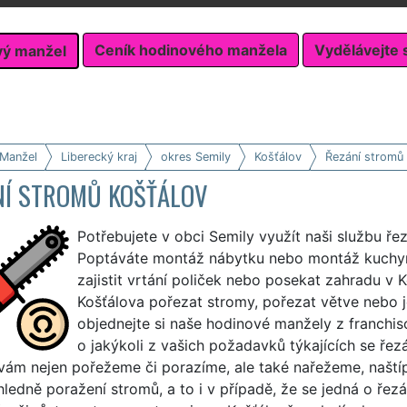
Ceník hodinového manžela
Vydělávejte 
vý manžel
 Manžel
Liberecký kraj
okres Semily
Košťálov
Řezání stromů
NÍ STROMŮ KOŠŤÁLOV
Potřebujete v obci Semily využít naši službu ř
Poptáváte montáž nábytku nebo montáž kuchyň
zajistit vrtání poliček nebo posekat zahradu v 
Košťálova pořezat stromy, pořezat větve nebo j
objednejte si naše hodinové manžely z franchis
o jakýkoli z vašich požadavků týkajících se řezá
vám nejen pořežeme či porazíme, ale také nařežeme, naští
hledně poražení stromů, a to i v případě, že se jedná o řez