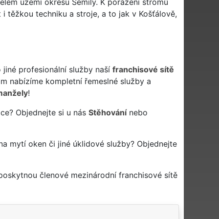
 celém území okresu Semily. K poražení stromů
i těžkou techniku a stroje, a to jak v Košťálově,
jiné profesionální služby naší
franchisové sítě
m nabízíme kompletní řemeslné služby a
manžely
!
áce? Objednejte si u nás
Stěhování
nebo
 na mytí oken či jiné úklidové služby? Objednejte
 poskytnou členové mezinárodní franchisové sítě