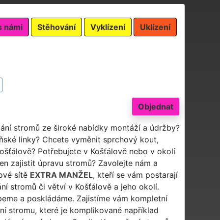
s námi
Stěhování
Vyklízení
Uklízení
Objednat
ezání stromů ze široké nabídky montáží a údržby?
ské linky? Chcete vyměnit sprchový kout,
Košťálově? Potřebujete v Košťálově nebo v okolí
en zajistit úpravu stromů? Zavolejte nám a
ové sítě
EXTRA MANŽEL
, kteří se vám postarají
ní stromů či větví v Košťálově a jeho okolí.
peme a poskládáme. Zajistíme vám kompletní
ání stromu, které je komplikované například