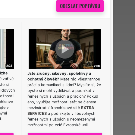
ízíte
Jste zručný, šikovný, spolehlivý a
é zářivé
ochotný člověk?
Máte rád všestrannou
ste si
práci a komunikaci s lidmi? Myslíte si, že
lidových
byste si mohl vydělávat a podnikat v
možnosti
řemeslných službách a pracích? Pokud
chisové
ano, využijte možnosti stát se členem
jte v
mezinárodní franchisové sítě
EXTRA
nými
SERVICES
a podnikejte v libovolných
i.
řemeslných službách s neomezenými
možnostmi po celé Evropské unii.