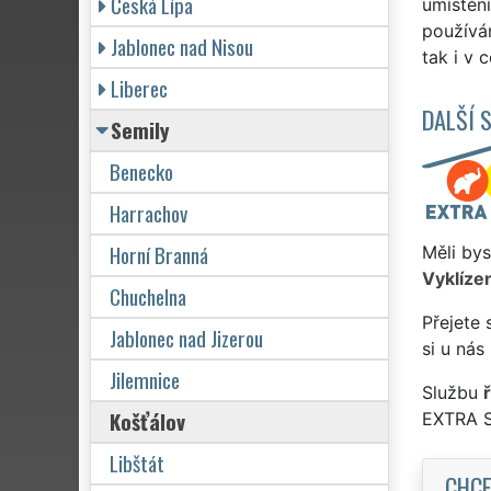
Česká Lípa
umístění
používám
Jablonec nad Nisou
tak i v 
Liberec
DALŠÍ 
Semily
Benecko
Harrachov
Horní Branná
Měli bys
Vyklízen
Chuchelna
Přejete 
Jablonec nad Jizerou
si u nás
Jilemnice
Službu
Košťálov
EXTRA 
Libštát
CHCE