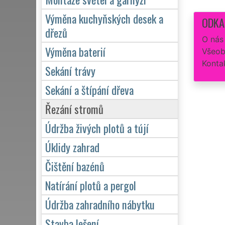
Výměna kuchyňských desek a
ODKA
dřezů
O nás
Výměna baterií
Všeob
Konta
Sekání trávy
Sekání a štípání dřeva
Řezání stromů
Údržba živých plotů a tújí
Úklidy zahrad
Čištění bazénů
Natírání plotů a pergol
Údržba zahradního nábytku
Stavba lešení