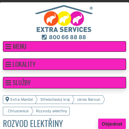
800 66 88 88
MENU
LOKALITY
SLUŽBY
Extra Manžel
Středočeský kraj
okres Beroun
Chrustenice
Rozvody elektřiny
ROZVOD ELEKTŘINY
Objednat