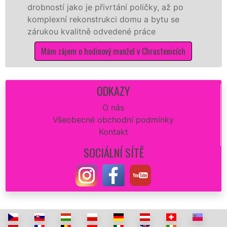
stí jako je přivrtání poličky, až po
hodinoví
exní rekonstrukci domu a bytu se
sítě
EXT
ou kvalitně odvedené práce
Vám zajis
opravu z
m zájem o hodinový manžel v Chrustenicích
dokonalý
Mám 
ODKAZY
O nás
Všeobecné obchodní podmínky
Kontakt
SOCIÁLNÍ SÍTĚ