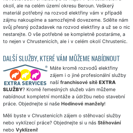
okolí, ale na celém území okresu Beroun. Veškerý
materiál potřebný na rozvod elektřiny vám v případě
zájmu nakoupíme a samozřejmě dovezeme. Sdělte nám
svůj přesný požadavek na rozvod elektřiny a už se o nic
nestarejte. O vše potřebné se kompletně postaráme, a
to nejen v Chrustenicích, ale i v celém okolí Chrustenic.
DALŠÍ SLUŽBY, KTERÉ VÁM MŮŽEME NABÍDNOUT
Máte kromě rozvodů elektřiny
zájem i o jiné profesionální služby
naší
franchisové sítě
EXTRA
SLUŽBY
? Kromě řemeslných služeb vám můžeme
nabídnout kompletní montáže a údržbu nebo stavební
práce. Objednejte si naše
Hodinové manžely
!
Měli byste v Chrustenicích zájem o stěhovací služby
nebo vyklízecí práce? Objednejte si u nás
Stěhování
nebo
Vyklízení
!