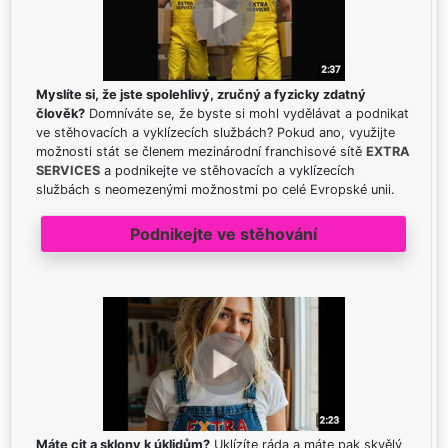
Myslíte si, že jste spolehlivý, zručný a fyzicky zdatný
člověk?
Domníváte se, že byste si mohl vydělávat a podnikat
ve stěhovacích a vyklízecích službách? Pokud ano, využijte
možnosti stát se členem mezinárodní franchisové sítě
EXTRA
SERVICES
a podnikejte ve stěhovacích a vyklízecích
službách s neomezenými možnostmi po celé Evropské unii.
Podnikejte ve stěhování
Máte cit a sklony k úklidům?
Uklízíte ráda a máte pak skvělý