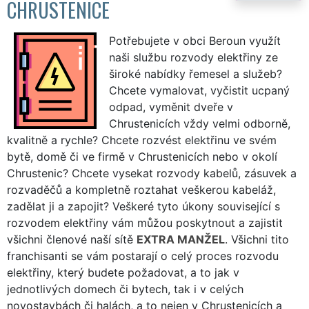
CHRUSTENICE
Potřebujete v obci Beroun využít
naši službu rozvody elektřiny ze
široké nabídky řemesel a služeb?
Chcete vymalovat, vyčistit ucpaný
odpad, vyměnit dveře v
Chrustenicích vždy velmi odborně,
kvalitně a rychle? Chcete rozvést elektřinu ve svém
bytě, domě či ve firmě v Chrustenicích nebo v okolí
Chrustenic? Chcete vysekat rozvody kabelů, zásuvek a
rozvaděčů a kompletně roztahat veškerou kabeláž,
zadělat ji a zapojit? Veškeré tyto úkony související s
rozvodem elektřiny vám můžou poskytnout a zajistit
všichni členové naší sítě
EXTRA MANŽEL
. Všichni tito
franchisanti se vám postarají o celý proces rozvodu
elektřiny, který budete požadovat, a to jak v
jednotlivých domech či bytech, tak i v celých
novostavbách či halách, a to nejen v Chrustenicích a