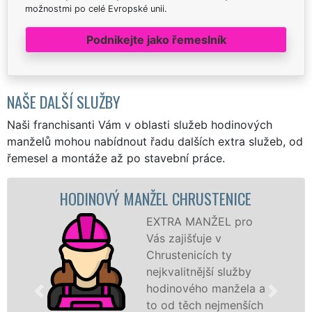
možnostmi po celé Evropské unii.
Podnikejte jako řemeslník
NAŠE DALŠÍ SLUŽBY
Naši franchisanti Vám v oblasti služeb hodinových
manželů mohou nabídnout řadu dalších extra služeb, od
řemesel a montáže až po stavební práce.
ODINOVÝ MANŽEL CHRUSTENICE
MA
EXTRA MANŽEL pro
Vás zajišťuje v
Chrustenicích ty
nejkvalitnější služby
hodinového manžela a
to od těch nejmenších