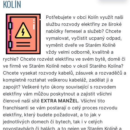
KOLÍN
Potřebujete v obci Kolín využít naši
službu rozvody elektřiny ze široké
nabídky řemesel a služeb? Chcete
vymalovat, vyčistit ucpaný odpad,
vyměnit dveře ve Starém Kolíně
vždy velmi odborně, kvalitně a
rychle? Chcete rozvést elektřinu ve svém bytě, domě či
ve firmě ve Starém Kolíně nebo v okolí Starého Kolína?
Chcete vysekat rozvody kabelů, zásuvek a rozvaděčů a
kompletně roztahat veškerou kabeláž, zadělat ji a
zapojit? Veškeré tyto úkony související s rozvodem
elektřiny vám můžou poskytnout a zajistit všichni
členové naší sítě
EXTRA MANŽEL
. Všichni tito
franchisanti se vám postarají o celý proces rozvodu
elektřiny, který budete požadovat, a to jak v
jednotlivých domech či bytech, tak i v celých
novostavbách či halách, a to nejen ve Starém Kolíně a