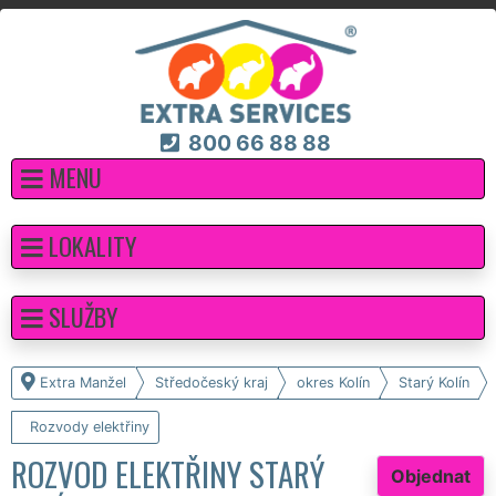
800 66 88 88
MENU
LOKALITY
SLUŽBY
Extra Manžel
Středočeský kraj
okres Kolín
Starý Kolín
Rozvody elektřiny
ROZVOD ELEKTŘINY STARÝ
Objednat