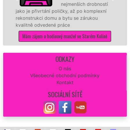
nejmenších drobností
o je přivrtání poličky, až po komplexní
hodino
onstrukci domu a bytu se zárukou
sítě
E
litně odvedené práce
Vám zaj
opravu
Mám zájem o hodinový manžel ve Starém Kolíně
dokona
Má
ODKAZY
O nás
Všeobecné obchodní podmínky
Kontakt
SOCIÁLNÍ SÍTĚ