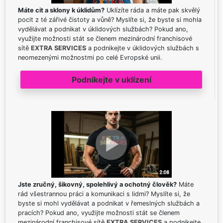
Máte cit a sklony k úklidům?
Uklízíte ráda a máte pak skvělý
pocit z té zářivé čistoty a vůně? Myslíte si, že byste si mohla
vydělávat a podnikat v úklidových službách? Pokud ano,
využijte možnosti stát se členem mezinárodní franchisové
sítě
EXTRA SERVICES
a podnikejte v úklidových službách s
neomezenými možnostmi po celé Evropské unii.
Podnikejte v uklízení
Jste zručný, šikovný, spolehlivý a ochotný člověk?
Máte
rád všestrannou práci a komunikaci s lidmi? Myslíte si, že
byste si mohl vydělávat a podnikat v řemeslných službách a
pracích? Pokud ano, využijte možnosti stát se členem
mezinárodní franchisové sítě
EXTRA SERVICES
a podnikejte