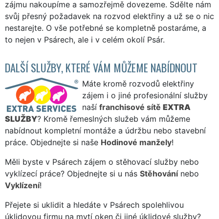
zájmu nakoupíme a samozřejmě dovezeme. Sdělte nám
svůj přesný požadavek na rozvod elektřiny a už se o nic
nestarejte. O vše potřebné se kompletně postaráme, a
to nejen v Psárech, ale i v celém okolí Psár.
DALŠÍ SLUŽBY, KTERÉ VÁM MŮŽEME NABÍDNOUT
Máte kromě rozvodů elektřiny
zájem i o jiné profesionální služby
naší
franchisové sítě
EXTRA
SLUŽBY
? Kromě řemeslných služeb vám můžeme
nabídnout kompletní montáže a údržbu nebo stavební
práce. Objednejte si naše
Hodinové manžely
!
Měli byste v Psárech zájem o stěhovací služby nebo
vyklízecí práce? Objednejte si u nás
Stěhování
nebo
Vyklízení
!
Přejete si uklidit a hledáte v Psárech spolehlivou
úklidovou firmu na mytí oken či jiné úklidové služby?