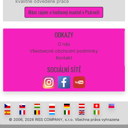
ě odvedené práce
kvalitní vy
potřebné p
m zájem o hodinový manžel v Psárech
Mám 
ODKAZY
O nás
Všeobecné obchodní podmínky
Kontakt
SOCIÁLNÍ SÍTĚ
© 2006, 2026 RISS COMPANY, s.r.o. Všechna práva vyhrazena