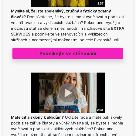
Myslíte si, že jste spolehlivý, zručný a fyzicky zdatný
člověk?
Domníváte se, že byste si mohl vydělávat a podnikat
ve stěhovacích a vyklízecích službách? Pokud ano, využijte
možnosti stát se členem mezinárodní franchisové sítě
EXTRA
SERVICES
a podnikejte ve stěhovacích a vyklízecích
službách s neomezenými možnostmi po celé Evropské unii.
Podnikejte ve stěhování
Máte cit a sklony k úklidům?
Uklízíte ráda a máte pak skvělý
pocit z té zářivé čistoty a vůně? Myslíte si, že byste si mohla
vydělávat a podnikat v úklidových službách? Pokud ano,
využijte možnosti stát se členem mezinárodní franchisové