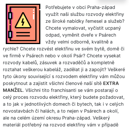
Potřebujete v obci Praha-západ
využít naši službu rozvody elektřiny
ze široké nabídky řemesel a služeb?
Chcete vymalovat, vyčistit ucpaný
odpad, vyměnit dveře v Psárech
vždy velmi odborně, kvalitně a
rychle? Chcete rozvést elektřinu ve svém bytě, domě či
ve firmě v Psárech nebo v okolí Psár? Chcete vysekat
rozvody kabelů, zásuvek a rozvaděčů a kompletně
roztahat veškerou kabeláž, zadělat ji a zapojit? Veškeré
tyto úkony související s rozvodem elektřiny vám můžou
poskytnout a zajistit všichni členové naší sítě
EXTRA
MANŽEL
. Všichni tito franchisanti se vám postarají o
celý proces rozvodu elektřiny, který budete požadovat,
a to jak v jednotlivých domech či bytech, tak i v celých
novostavbách či halách, a to nejen v Psárech a okolí,
ale na celém území okresu Praha-západ. Veškerý
materiál potřebný na rozvod elektřiny vám v případě