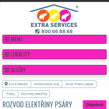
800 66 88 88
MENU
LOKALITY
SLUŽBY
Extra Manžel
Středočeský kraj
okres Praha-západ
Psáry
Rozvody elektřiny
ROZVOD ELEKTŘINY PSÁRY
Objednat