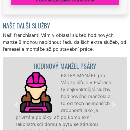
NAŠE DALŠÍ SLUŽBY
Naši franchisanti Vám v oblasti služeb hodinových
manželů mohou nabídnout řadu dalších extra služeb, od
řemesel a montáže až po stavební práce.
HODINOVÝ MANŽEL PSÁRY
M
EXTRA MANŽEL pro
Vás zajišťuje v Psárech
ty nejkvalitnější služby
hodinového manžela a
to od těch nejmenších
drobností jako je
í poličky, až po komplexní
záštitou fr
rukci domu a bytu se zárukou
proto jsme