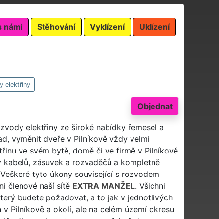
s námi
Stěhování
Vyklízení
Uklízení
 elektřiny
Objednat
ozvody elektřiny ze široké nabídky řemesel a
d, vyměnit dveře v Pilníkově vždy velmi
třinu ve svém bytě, domě či ve firmě v Pilníkově
y kabelů, zásuvek a rozvaděčů a kompletně
? Veškeré tyto úkony související s rozvodem
ni členové naší sítě
EXTRA MANŽEL
. Všichni
který budete požadovat, a to jak v jednotlivých
 v Pilníkově a okolí, ale na celém území okresu