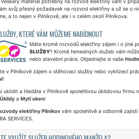
. Veškerý materiál potřebný na rozvod elektřiny vám v p
ám svůj přesný požadavek na rozvod elektřiny a už se o ni
e, a to nejen v Pilníkově, ale i v celém okolí Pilníkova.
SLUŽBY, KTERÉ VÁM MŮŽEME NABÍDNOUT
Máte kromě rozvodů elektřiny zájem i o jiné p
SLUŽBY
? Kromě řemeslných služeb vám může
nebo stavební práce. Objednejte si naše
Hodin
te v Pilníkově zájem o stěhovací služby nebo vyklízecí prá
í
!
si uklidit a hledáte v Pilníkově spolehlivou úklidovou firmu 
Úklidy
a
Mytí oken
!
rozvody elektřiny Pilníkov
vám spolehlivě a odborně zajistí
TRA SERVICES.
TE VYUŽÍT SLUŽEB HODINOVÉHO MANŽELA?