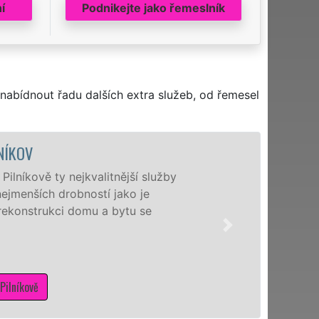
í
Podnikejte jako řemeslník
nabídnout řadu dalších extra služeb, od řemesel
NÍKOV
ilníkově ty nejkvalitnější služby
ejmenších drobností jako je
 rekonstrukci domu a bytu se
Pilníkově