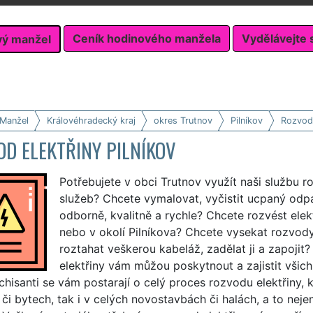
Ceník hodinového manžela
Vydělávejte 
vý manžel
 Manžel
Královéhradecký kraj
okres Trutnov
Pilníkov
Rozvody
D ELEKTŘINY PILNÍKOV
Potřebujete v obci Trutnov využít naši službu r
služeb? Chcete vymalovat, vyčistit ucpaný odpa
odborně, kvalitně a rychle? Chcete rozvést elek
nebo v okolí Pilníkova? Chcete vysekat rozvod
roztahat veškerou kabeláž, zadělat ji a zapojit
elektřiny vám můžou poskytnout a zajistit všich
nchisanti se vám postarají o celý proces rozvodu elektřiny, 
i bytech, tak i v celých novostavbách či halách, a to nejen