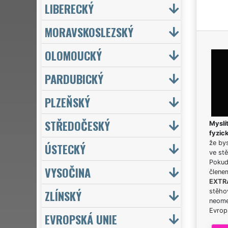
LIBERECKÝ
MORAVSKOSLEZSKÝ
OLOMOUCKÝ
PARDUBICKÝ
PLZEŇSKÝ
STŘEDOČESKÝ
Myslít
fyzic
že bys
ÚSTECKÝ
ve stě
Pokud 
VYSOČINA
člene
EXTR
ZLÍNSKÝ
stěhov
neome
Evrops
EVROPSKÁ UNIE