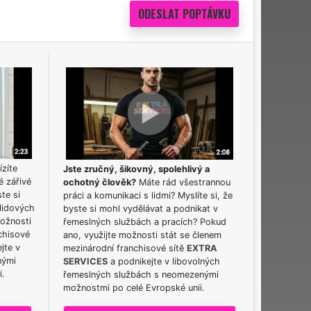
ízíte
Jste zručný, šikovný, spolehlivý a
é zářivé
ochotný člověk?
Máte rád všestrannou
ste si
práci a komunikaci s lidmi? Myslíte si, že
lidových
byste si mohl vydělávat a podnikat v
možnosti
řemeslných službách a pracích? Pokud
chisové
ano, využijte možnosti stát se členem
jte v
mezinárodní franchisové sítě
EXTRA
nými
SERVICES
a podnikejte v libovolných
i.
řemeslných službách s neomezenými
možnostmi po celé Evropské unii.