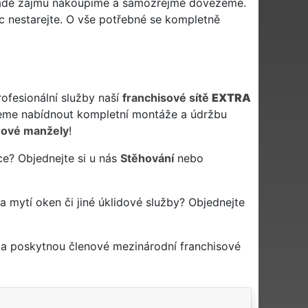
řípadě zájmu nakoupíme a samozřejmě dovezeme.
c nestarejte. O vše potřebné se kompletně
rofesionální služby naší
franchisové sítě
EXTRA
me nabídnout kompletní montáže a údržbu
ové manžely
!
ce? Objednejte si u nás
Stěhování
nebo
na mytí oken či jiné úklidové služby? Objednejte
 a poskytnou členové mezinárodní franchisové