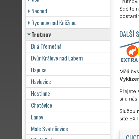
Trutnov
Sdělte n
Náchod
postarám
Rychnov nad Kněžnou
DALŠÍ 
Trutnov
Bílá Třemešná
Dvůr Králové nad Labem
Hajnice
Měli bys
Vyklízen
Havlovice
Přejete 
Hostinné
si u nás
Chotěvice
Službu
Lánov
sítě EX
Malé Svatoňovice
CHCE