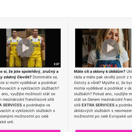
e si, že jste spolehlivý, zručný a
Máte cit a sklony k úklidům?
Ukl
ky zdatný člověk?
Domníváte se,
ráda a máte pak skvělý pocit z t
te si mohl vydělávat a podnikat
čistoty a vůně? Myslíte si, že by
hovacích a vyklízecích službách?
mohla vydělávat a podnikat v úk
ano, využijte možnosti stát se
službách? Pokud ano, využijte 
m mezinárodní franchisové sítě
stát se členem mezinárodní fran
A SERVICES
a podnikejte ve
sítě
EXTRA SERVICES
a podnike
acích a vyklízecích službách s
úklidových službách s neomeze
zenými možnostmi po celé
možnostmi po celé Evropské uni
ké unii.