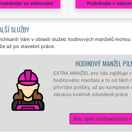
Podnikejte ve stěhování
Podnikejte v uklízen
ALŠÍ SLUŽBY
nchisanti Vám v oblasti služeb hodinových manželů mohou 
že až po stavební práce.
HODINOVÝ MANŽEL PIL
EXTRA MANŽEL pro Vás zajišťuje v P
hodinového manžela a to od těch n
přivrtání poličky, až po komplexní
zárukou kvalitně odvedené práce
Mám zájem o hodinový manžel v 