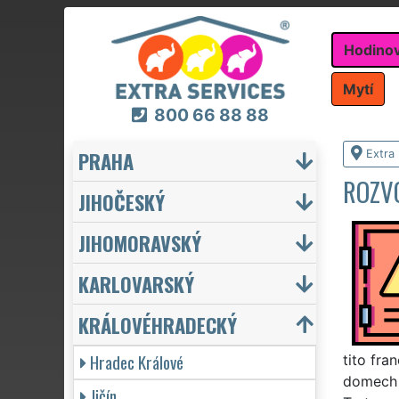
Hodino
Mytí
800 66 88 88
PRAHA
Extra
ROZVO
JIHOČESKÝ
JIHOMORAVSKÝ
KARLOVARSKÝ
KRÁLOVÉHRADECKÝ
Hradec Králové
tito fra
domech č
Jičín