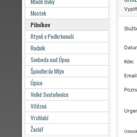
Mladé Buky
Vyplň
Mostek
Pilníkov
Služb
Rtyně v Podkrkonoší
Rudník
Datu
Svoboda nad Úpou
Kde
Špindlerův Mlýn
Email
Úpice
Pozn
Velké Svatoňovice
Vítězná
Urgen
Vrchlabí
Žacléř
Odeslá