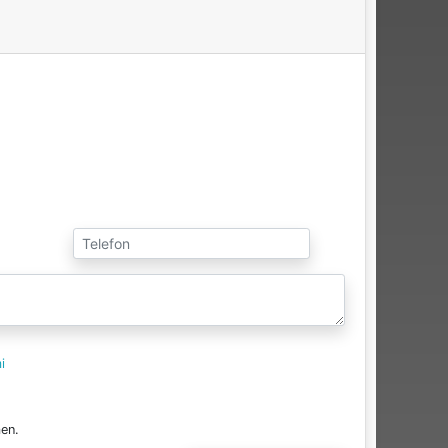
i
en.