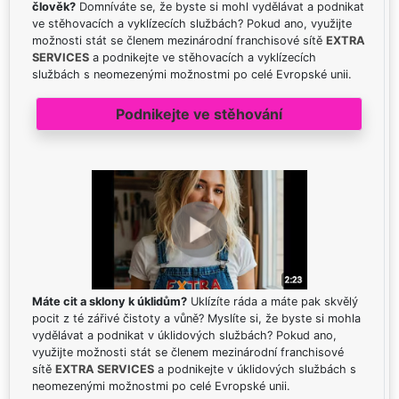
člověk?
Domníváte se, že byste si mohl vydělávat a podnikat
ve stěhovacích a vyklízecích službách? Pokud ano, využijte
možnosti stát se členem mezinárodní franchisové sítě
EXTRA
SERVICES
a podnikejte ve stěhovacích a vyklízecích
službách s neomezenými možnostmi po celé Evropské unii.
Podnikejte ve stěhování
Máte cit a sklony k úklidům?
Uklízíte ráda a máte pak skvělý
pocit z té zářivé čistoty a vůně? Myslíte si, že byste si mohla
vydělávat a podnikat v úklidových službách? Pokud ano,
využijte možnosti stát se členem mezinárodní franchisové
sítě
EXTRA SERVICES
a podnikejte v úklidových službách s
neomezenými možnostmi po celé Evropské unii.