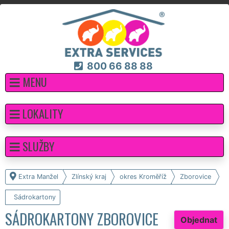
800 66 88 88
MENU
LOKALITY
SLUŽBY
Extra Manžel
Zlínský kraj
okres Kroměříž
Zborovice
Sádrokartony
SÁDROKARTONY ZBOROVICE
Objednat