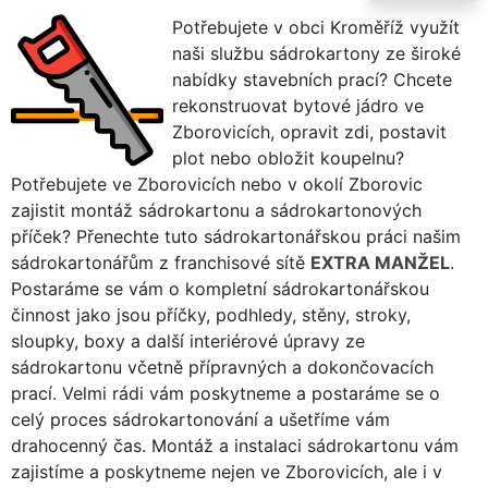
Potřebujete v obci Kroměříž využít
naši službu sádrokartony ze široké
nabídky stavebních prací? Chcete
rekonstruovat bytové jádro ve
Zborovicích, opravit zdi, postavit
plot nebo obložit koupelnu?
Potřebujete ve Zborovicích nebo v okolí Zborovic
zajistit montáž sádrokartonu a sádrokartonových
příček? Přenechte tuto sádrokartonářskou práci našim
sádrokartonářům z franchisové sítě
EXTRA MANŽEL
.
Postaráme se vám o kompletní sádrokartonářskou
činnost jako jsou příčky, podhledy, stěny, stroky,
sloupky, boxy a další interiérové úpravy ze
sádrokartonu včetně přípravných a dokončovacích
prací. Velmi rádi vám poskytneme a postaráme se o
celý proces sádrokartonování a ušetříme vám
drahocenný čas. Montáž a instalaci sádrokartonu vám
zajistíme a poskytneme nejen ve Zborovicích, ale i v