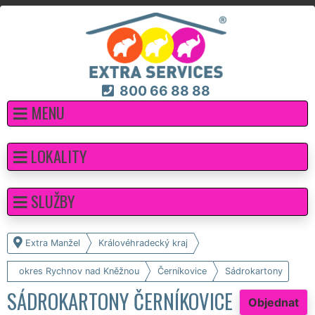
800 66 88 88
MENU
LOKALITY
SLUŽBY
Extra Manžel
Královéhradecký kraj
okres Rychnov nad Kněžnou
Černíkovice
Sádrokartony
SÁDROKARTONY ČERNÍKOVICE
Objednat