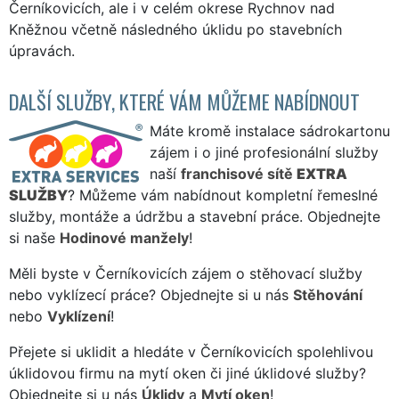
Černíkovicích, ale i v celém okrese Rychnov nad
Kněžnou včetně následného úklidu po stavebních
úpravách.
DALŠÍ SLUŽBY, KTERÉ VÁM MŮŽEME NABÍDNOUT
Máte kromě instalace sádrokartonu
zájem i o jiné profesionální služby
naší
franchisové sítě
EXTRA
SLUŽBY
? Můžeme vám nabídnout kompletní řemeslné
služby, montáže a údržbu a stavební práce. Objednejte
si naše
Hodinové manžely
!
Měli byste v Černíkovicích zájem o stěhovací služby
nebo vyklízecí práce? Objednejte si u nás
Stěhování
nebo
Vyklízení
!
Přejete si uklidit a hledáte v Černíkovicích spolehlivou
úklidovou firmu na mytí oken či jiné úklidové služby?
Objednejte si u nás
Úklidy
a
Mytí oken
!