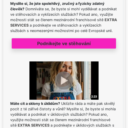
Myslíte si, že jste spolehlivý, zručný a fyzicky zdatný
člověk?
Domníváte se, že byste si mohl vydělávat a podnikat
ve stěhovacích a vyklízecích službách? Pokud ano, využijte
možnosti stát se členem mezinárodní franchisové sítě
EXTRA
SERVICES
a podnikejte ve stěhovacích a vyklízecích
službách s neomezenými možnostmi po celé Evropské unii.
Podnikejte ve stěhování
Máte cit a sklony k úklidům?
Uklízíte ráda a máte pak skvělý
pocit z té zářivé čistoty a vůně? Myslíte si, že byste si mohla
vydělávat a podnikat v úklidových službách? Pokud ano,
využijte možnosti stát se členem mezinárodní franchisové
sítě
EXTRA SERVICES
a podnikejte v úklidových službách s