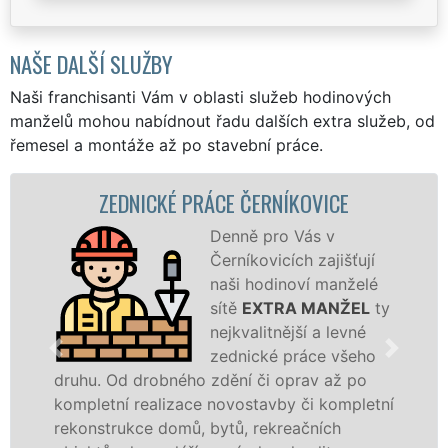
NAŠE DALŠÍ SLUŽBY
Naši franchisanti Vám v oblasti služeb hodinových
manželů mohou nabídnout řadu dalších extra služeb, od
řemesel a montáže až po stavební práce.
ZEDNICKÉ PRÁCE ČERNÍKOVICE
Denně pro Vás v
Černíkovicích zajišťují
naši hodinoví manželé
sítě
EXTRA MANŽEL
ty
nejkvalitnější a levné
zednické práce všeho
hu. Od drobného zdění či oprav až po
rekons
pletní realizace novostavby či kompletní
dokona
onstrukce domů, bytů, rekreačních
sádrok