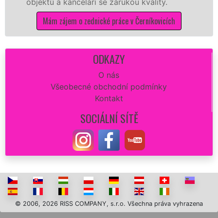
ektů a kanceláří se zárukou kvality.
dovozu
Mám zájem o zednické práce v Černíkovicích
M
ODKAZY
O nás
Všeobecné obchodní podmínky
Kontakt
SOCIÁLNÍ SÍTĚ
© 2006, 2026 RISS COMPANY, s.r.o. Všechna práva vyhrazena