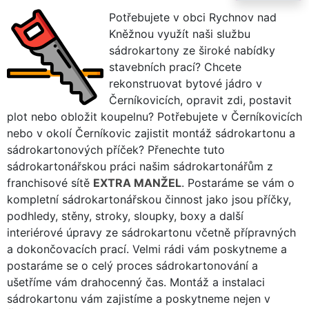
Potřebujete v obci Rychnov nad
Kněžnou využít naši službu
sádrokartony ze široké nabídky
stavebních prací? Chcete
rekonstruovat bytové jádro v
Černíkovicích, opravit zdi, postavit
plot nebo obložit koupelnu? Potřebujete v Černíkovicích
nebo v okolí Černíkovic zajistit montáž sádrokartonu a
sádrokartonových příček? Přenechte tuto
sádrokartonářskou práci našim sádrokartonářům z
franchisové sítě
EXTRA MANŽEL
. Postaráme se vám o
kompletní sádrokartonářskou činnost jako jsou příčky,
podhledy, stěny, stroky, sloupky, boxy a další
interiérové úpravy ze sádrokartonu včetně přípravných
a dokončovacích prací. Velmi rádi vám poskytneme a
postaráme se o celý proces sádrokartonování a
ušetříme vám drahocenný čas. Montáž a instalaci
sádrokartonu vám zajistíme a poskytneme nejen v