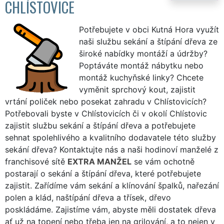
CHLÍSTOVICE
Potřebujete v obci Kutná Hora využít
naši službu sekání a štípání dřeva ze
široké nabídky montáží a údržby?
Poptáváte montáž nábytku nebo
montáž kuchyňské linky? Chcete
vyměnit sprchový kout, zajistit
vrtání poliček nebo posekat zahradu v Chlístovicích?
Potřebovali byste v Chlístovicích či v okolí Chlístovic
zajistit službu sekání a štípání dřeva a potřebujete
sehnat spolehlivého a kvalitního dodavatele této služby
sekání dřeva? Kontaktujte nás a naši hodinoví manželé z
franchisové sítě
EXTRA MANŽEL
se vám ochotně
postarají o sekání a štípání dřeva, které potřebujete
zajistit. Zařídíme vám sekání a klínování špalků, nařezání
polen a klád, naštípání dřeva a třísek, dřevo
poskládáme. Zajistíme vám, abyste měli dostatek dřeva
ať už na topení nebo třeba jen na grilování, a to nejen v