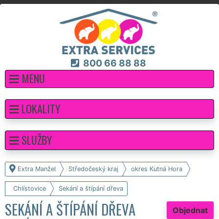
800 66 88 88
MENU
LOKALITY
SLUŽBY
Extra Manžel
Středočeský kraj
okres Kutná Hora
Chlístovice
Sekání a štípání dřeva
SEKÁNÍ A ŠTÍPÁNÍ DŘEVA
Objednat