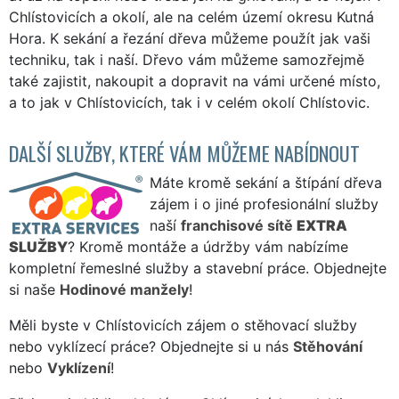
Chlístovicích a okolí, ale na celém území okresu Kutná
Hora. K sekání a řezání dřeva můžeme použít jak vaši
techniku, tak i naší. Dřevo vám můžeme samozřejmě
také zajistit, nakoupit a dopravit na vámi určené místo,
a to jak v Chlístovicích, tak i v celém okolí Chlístovic.
DALŠÍ SLUŽBY, KTERÉ VÁM MŮŽEME NABÍDNOUT
Máte kromě sekání a štípání dřeva
zájem i o jiné profesionální služby
naší
franchisové sítě
EXTRA
SLUŽBY
? Kromě montáže a údržby vám nabízíme
kompletní řemeslné služby a stavební práce. Objednejte
si naše
Hodinové manžely
!
Měli byste v Chlístovicích zájem o stěhovací služby
nebo vyklízecí práce? Objednejte si u nás
Stěhování
nebo
Vyklízení
!