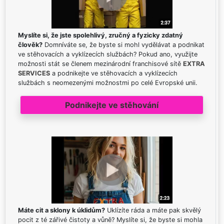
Myslíte si, že jste spolehlivý, zručný a fyzicky zdatný
člověk?
Domníváte se, že byste si mohl vydělávat a podnikat
ve stěhovacích a vyklízecích službách? Pokud ano, využijte
možnosti stát se členem mezinárodní franchisové sítě
EXTRA
SERVICES
a podnikejte ve stěhovacích a vyklízecích
službách s neomezenými možnostmi po celé Evropské unii.
Podnikejte ve stěhování
Máte cit a sklony k úklidům?
Uklízíte ráda a máte pak skvělý
pocit z té zářivé čistoty a vůně? Myslíte si, že byste si mohla