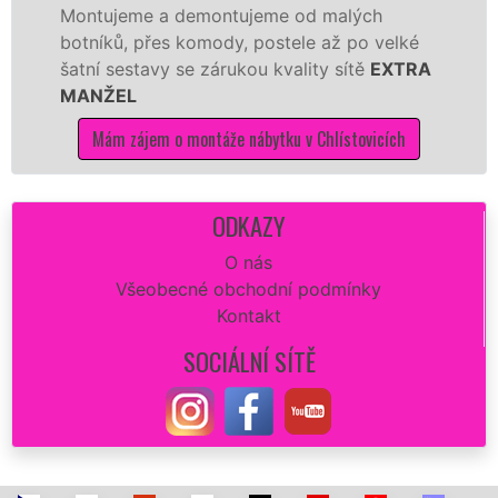
emontujeme od malých
Ikei či kvalitnějš
omody, postele až po velké
Nobilie, manželé s
e zárukou kvality sítě
EXTRA
tuto kuchyň smontu
kvalitně.
ontáže nábytku v Chlístovicích
Mám zájem o mont
ODKAZY
O nás
Všeobecné obchodní podmínky
Kontakt
SOCIÁLNÍ SÍTĚ