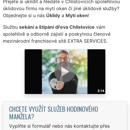
Přejete si uklidit a hledáte v Chlístovicích spolehlivou
úklidovou firmu na mytí oken či jiné úklidové služby?
Objednejte si u nás
Úklidy
a
Mytí oken
!
Službu
sekání a štípání dřeva Chlístovice
vám
spolehlivě a odborně zajistí a poskytnou členové
mezinárodní franchisové sítě EXTRA SERVICES.
CHCETE VYUŽÍT SLUŽEB HODINOVÉHO
MANŽELA?
Vyplňte si formulář nebo nás kontaktujte přes