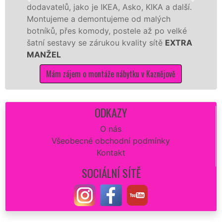
avatelů, jako je IKEA, Asko, KIKA a další.
různýc
tujeme a demontujeme od malých
Ikei č
níků, přes komody, postele až po velké
Nobili
ní sestavy se zárukou kvality sítě
EXTRA
tuto k
NŽEL
kvalitn
Mám zájem o montáže nábytku v Kaznějově
M
ODKAZY
O nás
Všeobecné obchodní podmínky
Kontakt
SOCIÁLNÍ SÍTĚ