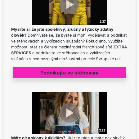
Myslíte si, že jste spolehlivý, zručný a fyzicky zdatný
člověk?
Domníváte se, že byste si mohl vydělávat a podnikat
ve stěhovacích a vyklízecích službách? Pokud ano, využijte
možnosti stát se členem mezinárodní franchisové sítě
EXTRA
SERVICES
a podnikejte ve stěhovacích a vyklízecích
službách s neomezenými možnostmi po celé Evropské unii.
Podnikejte ve stěhování
Máte cit a sklony k úklidům?
Uklízíte ráda a máte pak skvělý