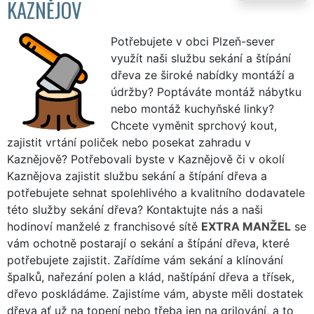
KAZNĚJOV
Potřebujete v obci Plzeň-sever
využít naši službu sekání a štípání
dřeva ze široké nabídky montáží a
údržby? Poptáváte montáž nábytku
nebo montáž kuchyňské linky?
Chcete vyměnit sprchový kout,
zajistit vrtání poliček nebo posekat zahradu v
Kaznějově? Potřebovali byste v Kaznějově či v okolí
Kaznějova zajistit službu sekání a štípání dřeva a
potřebujete sehnat spolehlivého a kvalitního dodavatele
této služby sekání dřeva? Kontaktujte nás a naši
hodinoví manželé z franchisové sítě
EXTRA MANŽEL
se
vám ochotně postarají o sekání a štípání dřeva, které
potřebujete zajistit. Zařídíme vám sekání a klínování
špalků, nařezání polen a klád, naštípání dřeva a třísek,
dřevo poskládáme. Zajistíme vám, abyste měli dostatek
dřeva ať už na topení nebo třeba jen na grilování, a to