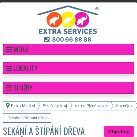
800 66 88 88
MENU
LOKALITY
SLUŽBY
Extra Manžel
Plzeňský kraj
okres Plzeň-sever
Kaznějov
Sekání a štípání dřeva
SEKÁNÍ A ŠTÍPÁNÍ DŘEVA
Objednat