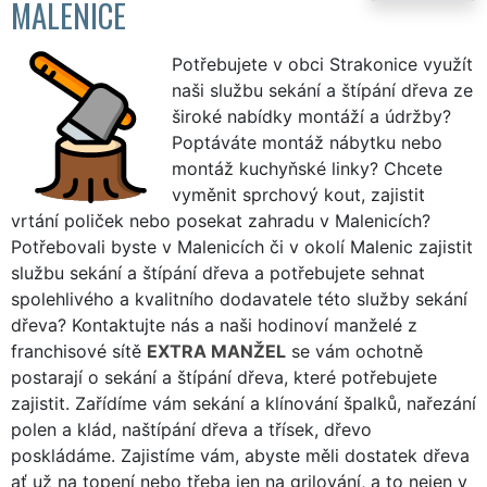
MALENICE
Potřebujete v obci Strakonice využít
naši službu sekání a štípání dřeva ze
široké nabídky montáží a údržby?
Poptáváte montáž nábytku nebo
montáž kuchyňské linky? Chcete
vyměnit sprchový kout, zajistit
vrtání poliček nebo posekat zahradu v Malenicích?
Potřebovali byste v Malenicích či v okolí Malenic zajistit
službu sekání a štípání dřeva a potřebujete sehnat
spolehlivého a kvalitního dodavatele této služby sekání
dřeva? Kontaktujte nás a naši hodinoví manželé z
franchisové sítě
EXTRA MANŽEL
se vám ochotně
postarají o sekání a štípání dřeva, které potřebujete
zajistit. Zařídíme vám sekání a klínování špalků, nařezání
polen a klád, naštípání dřeva a třísek, dřevo
poskládáme. Zajistíme vám, abyste měli dostatek dřeva
ať už na topení nebo třeba jen na grilování, a to nejen v