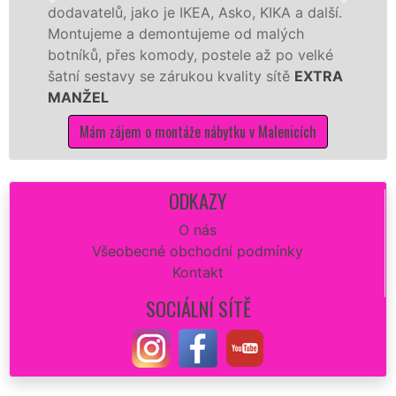
odavatelů, jako je IKEA, Asko, KIKA a další.
různ
ontujeme a demontujeme od malých
Ikei
otníků, přes komody, postele až po velké
Nobi
atní sestavy se zárukou kvality sítě
EXTRA
tuto
ANŽEL
kvali
Mám zájem o montáže nábytku v Malenicích
ODKAZY
O nás
Všeobecné obchodní podmínky
Kontakt
SOCIÁLNÍ SÍTĚ