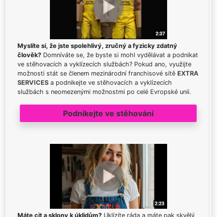
Myslíte si, že jste spolehlivý, zručný a fyzicky zdatný
člověk?
Domníváte se, že byste si mohl vydělávat a podnikat
ve stěhovacích a vyklízecích službách? Pokud ano, využijte
možnosti stát se členem mezinárodní franchisové sítě
EXTRA
SERVICES
a podnikejte ve stěhovacích a vyklízecích
službách s neomezenými možnostmi po celé Evropské unii.
Podnikejte ve stěhování
Máte cit a sklony k úklidům?
Uklízíte ráda a máte pak skvělý