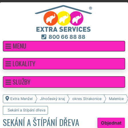
800 66 88 88
MENU
LOKALITY
SLUŽBY
Extra Manžel
Jihočeský kraj
okres Strakonice
Malenice
Sekání a štípání dřeva
SEKÁNÍ A ŠTÍPÁNÍ DŘEVA
Objednat