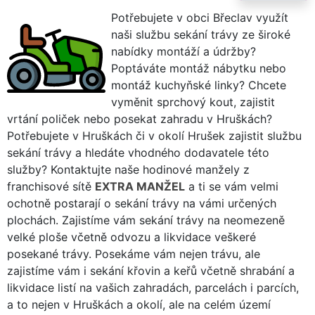
Potřebujete v obci Břeclav využít
naši službu sekání trávy ze široké
nabídky montáží a údržby?
Poptáváte montáž nábytku nebo
montáž kuchyňské linky? Chcete
vyměnit sprchový kout, zajistit
vrtání poliček nebo posekat zahradu v Hruškách?
Potřebujete v Hruškách či v okolí Hrušek zajistit službu
sekání trávy a hledáte vhodného dodavatele této
služby? Kontaktujte naše hodinové manžely z
franchisové sítě
EXTRA MANŽEL
a ti se vám velmi
ochotně postarají o sekání trávy na vámi určených
plochách. Zajistíme vám sekání trávy na neomezeně
velké ploše včetně odvozu a likvidace veškeré
posekané trávy. Posekáme vám nejen trávu, ale
zajistíme vám i sekání křovin a keřů včetně shrabání a
likvidace listí na vašich zahradách, parcelách i parcích,
a to nejen v Hruškách a okolí, ale na celém území