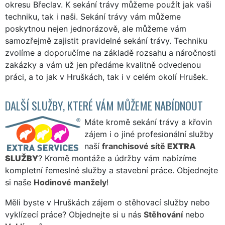
okresu Břeclav. K sekání trávy můžeme použít jak vaši
techniku, tak i naši. Sekání trávy vám můžeme
poskytnou nejen jednorázově, ale můžeme vám
samozřejmě zajistit pravidelné sekání trávy. Techniku
zvolíme a doporučíme na základě rozsahu a náročnosti
zakázky a vám už jen předáme kvalitně odvedenou
práci, a to jak v Hruškách, tak i v celém okolí Hrušek.
DALŠÍ SLUŽBY, KTERÉ VÁM MŮŽEME NABÍDNOUT
Máte kromě sekání trávy a křovin
zájem i o jiné profesionální služby
naší
franchisové sítě
EXTRA
SLUŽBY
? Kromě montáže a údržby vám nabízíme
kompletní řemeslné služby a stavební práce. Objednejte
si naše
Hodinové manžely
!
Měli byste v Hruškách zájem o stěhovací služby nebo
vyklízecí práce? Objednejte si u nás
Stěhování
nebo