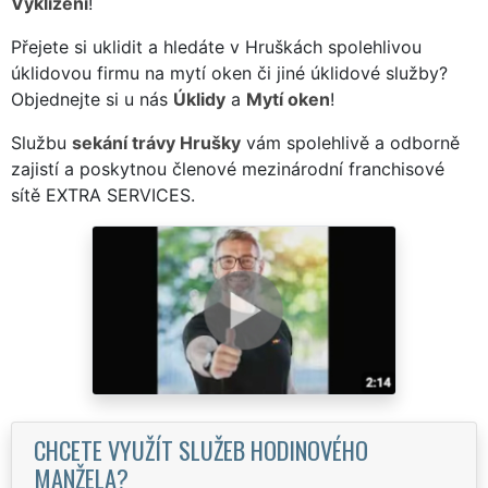
Vyklízení
!
Přejete si uklidit a hledáte v Hruškách spolehlivou
úklidovou firmu na mytí oken či jiné úklidové služby?
Objednejte si u nás
Úklidy
a
Mytí oken
!
Službu
sekání trávy Hrušky
vám spolehlivě a odborně
zajistí a poskytnou členové mezinárodní franchisové
sítě EXTRA SERVICES.
CHCETE VYUŽÍT SLUŽEB HODINOVÉHO
MANŽELA?