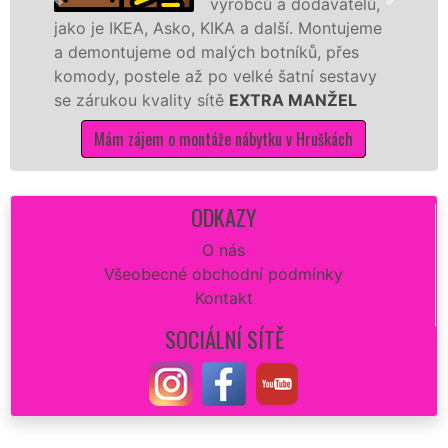
výrobců a dodavatelů,
je IKEA, Asko, KIKA a další. Montujeme
různých 
ontujeme od malých botníků, přes
Ikei či 
y, postele až po velké šatní sestavy
Nobilie,
rukou kvality sítě
EXTRA MANŽEL
tuto kuc
kvalitně.
Mám zájem o montáže nábytku v Hruškách
Mám
ODKAZY
O nás
Všeobecné obchodní podmínky
Kontakt
SOCIÁLNÍ SÍTĚ