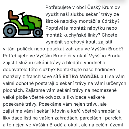
Potřebujete v obci Český Krumlov
využít naši službu sekání trávy ze
široké nabídky montáží a údržby?
Poptáváte montáž nábytku nebo
montáž kuchyňské linky? Chcete
vyměnit sprchový kout, zajistit
vrtání poliček nebo posekat zahradu ve Vyšším Brodě?
Potřebujete ve Vyšším Brodě či v okolí Vyššího Brodu
zajistit službu sekání trávy a hledáte vhodného
dodavatele této služby? Kontaktujte naše hodinové
manžely z franchisové sítě
EXTRA MANŽEL
a ti se vám
velmi ochotně postarají o sekání trávy na vámi určených
plochách. Zajistíme vám sekání trávy na neomezeně
velké ploše včetně odvozu a likvidace veškeré
posekané trávy. Posekáme vám nejen trávu, ale
zajistíme vám i sekání křovin a keřů včetně shrabání a
likvidace listí na vašich zahradách, parcelách i parcích,
a to nejen ve Vyšším Brodě a okolí, ale na celém území