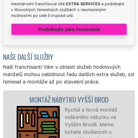
mezinárodní franchisové sítě
EXTRA SERVICES
a podnikejte
v libovolných řemeslných službách s neomezenými
možnostmi po celé Evropské unii.
Podnikejte jako řemeslník
NAŠE DALŠÍ SLUŽBY
Naši franchisanti Vám v oblasti služeb hodinových
manželů mohou nabídnout řadu dalších extra služeb, od
řemesel a montáže až po stavební práce.
TÁŽ NÁBYTKU VYŠŠÍ BROD
MONTÁ
Rychlá a levná montáž
veškerého nábytku ve
Vyšším Brodě. Máme
bohaté zkušenosti s