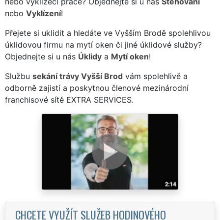
nebo vyklízecí práce? Objednejte si u nás
Stěhování
nebo
Vyklízení
!
Přejete si uklidit a hledáte ve Vyšším Brodě spolehlivou
úklidovou firmu na mytí oken či jiné úklidové služby?
Objednejte si u nás
Úklidy
a
Mytí oken
!
Službu
sekání trávy Vyšší Brod
vám spolehlivě a
odborně zajistí a poskytnou členové mezinárodní
franchisové sítě EXTRA SERVICES.
CHCETE VYUŽÍT SLUŽEB HODINOVÉHO