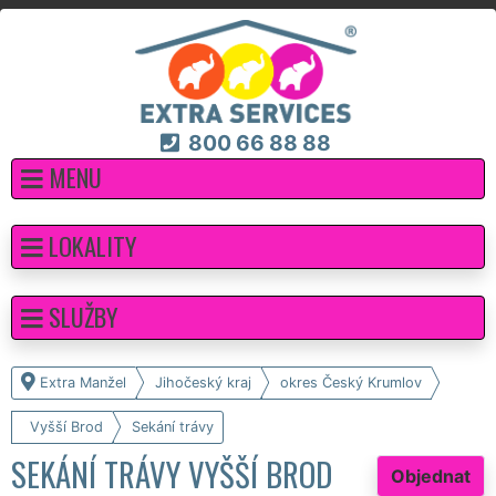
800 66 88 88
MENU
LOKALITY
SLUŽBY
Extra Manžel
Jihočeský kraj
okres Český Krumlov
Vyšší Brod
Sekání trávy
SEKÁNÍ TRÁVY VYŠŠÍ BROD
Objednat