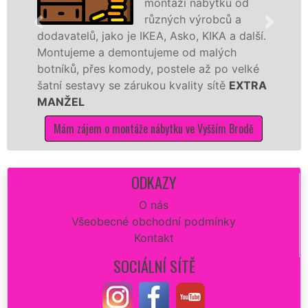
montáží nábytku od
různých výrobců a
, jako je IKEA, Asko, KIKA a další.
různých výro
 a demontujeme od malých
Ikei či kvali
řes komody, postele až po velké
Nobilie, manž
avy se zárukou kvality sítě
EXTRA
tuto kuchyň s
kvalitně.
m o montáže nábytku ve Vyšším Brodě
Mám zájem o
ODKAZY
O nás
Všeobecné obchodní podmínky
Kontakt
SOCIÁLNÍ SÍTĚ