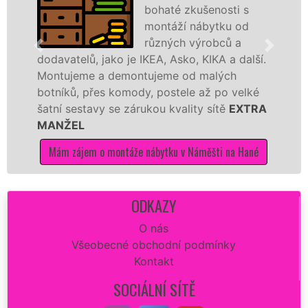
bohaté zkušenosti s
montáží nábytku od
různých výrobců a
, jako je IKEA, Asko, KIKA a další.
různých výro
 a demontujeme od malých
Ikei či kvali
řes komody, postele až po velké
Nobilie, manž
avy se zárukou kvality sítě
EXTRA
tuto kuchyň s
kvalitně.
 o montáže nábytku v Náměšti na Hané
Mám zájem o 
ODKAZY
O nás
Všeobecné obchodní podmínky
Kontakt
SOCIÁLNÍ SÍTĚ