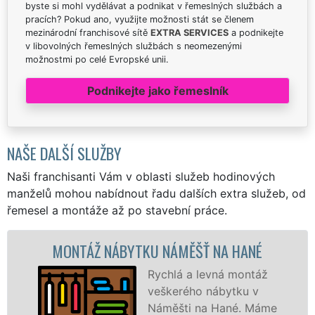
byste si mohl vydělávat a podnikat v řemeslných službách a
pracích? Pokud ano, využijte možnosti stát se členem
mezinárodní franchisové sítě
EXTRA SERVICES
a podnikejte
v libovolných řemeslných službách s neomezenými
možnostmi po celé Evropské unii.
Podnikejte jako řemeslník
NAŠE DALŠÍ SLUŽBY
Naši franchisanti Vám v oblasti služeb hodinových
manželů mohou nabídnout řadu dalších extra služeb, od
řemesel a montáže až po stavební práce.
Ž NÁBYTKU NÁMĚŠŤ NA HANÉ
MONTÁŽ 
Rychlá a levná montáž
veškerého nábytku v
Náměšti na Hané. Máme