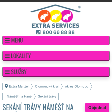
800 66 88 88
MENU
LOKALITY
SLUŽBY
Extra Manžel
Olomoucký kraj
okres Olomouc
Náměšť na Hané
Sekání trávy
SEKÁNÍ TRÁVY NÁMĚŠŤ NA
Objednat