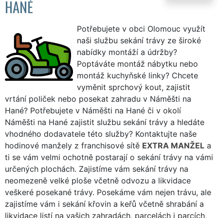
HANÉ
Potřebujete v obci Olomouc využít
naši službu sekání trávy ze široké
nabídky montáží a údržby?
Poptáváte montáž nábytku nebo
montáž kuchyňské linky? Chcete
vyměnit sprchový kout, zajistit
vrtání poliček nebo posekat zahradu v Náměšti na
Hané? Potřebujete v Náměšti na Hané či v okolí
Náměšti na Hané zajistit službu sekání trávy a hledáte
vhodného dodavatele této služby? Kontaktujte naše
hodinové manžely z franchisové sítě
EXTRA MANŽEL
a
ti se vám velmi ochotně postarají o sekání trávy na vámi
určených plochách. Zajistíme vám sekání trávy na
neomezeně velké ploše včetně odvozu a likvidace
veškeré posekané trávy. Posekáme vám nejen trávu, ale
zajistíme vám i sekání křovin a keřů včetně shrabání a
likvidace listí na vašich zahradách, parcelách i parcích,